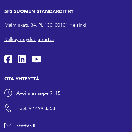
SFS SUOMEN STANDARDIT RY
Malminkatu 34, PL 130, 00101 Helsinki
Kulkuyhteydet ja kartta
SFS Facebookissa
SFS Linkedinissä
SFS Youtubessa
OTA YHTEYTTÄ
Avoinna ma-pe 9−15
+358 9 1499 3353
sfs@sfs.fi