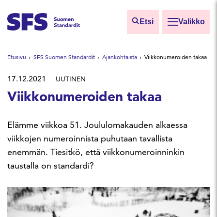
Siirry sisältöön
Etsi
Valikko
Etsi sivuilta
Etusivu
SFS Suomen Standardit
Ajankohtaista
Viikkonumeroiden takaa
Hae hakutermillä
17.12.2021
UUTINEN
Viikkonumeroiden takaa
Elämme viikkoa 51. Joululomakauden alkaessa
viikkojen numeroinnista puhutaan tavallista
enemmän. Tiesitkö, että viikkonumeroinninkin
taustalla on standardi?