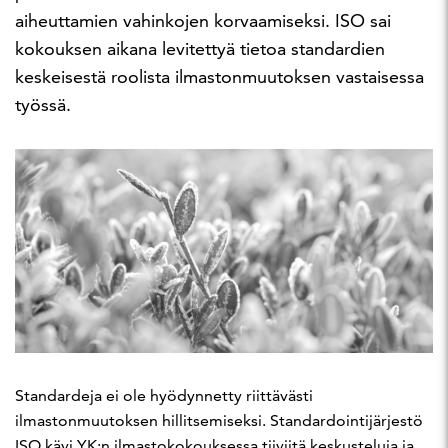
aiheuttamien vahinkojen korvaamiseksi. ISO sai
kokouksen aikana levitettyä tietoa standardien
keskeisestä roolista ilmastonmuutoksen vastaisessa
työssä.
Standardeja ei ole hyödynnetty riittävästi
ilmastonmuutoksen hillitsemiseksi. Standardointijärjestö
ISO kävi YK:n ilmastokokouksessa tiiviitä keskusteluja ja