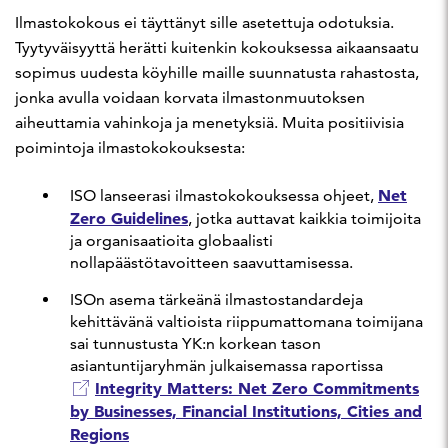
Ilmastokokous ei täyttänyt sille asetettuja odotuksia.
Tyytyväisyyttä herätti kuitenkin kokouksessa aikaansaatu
sopimus uudesta köyhille maille suunnatusta rahastosta,
jonka avulla voidaan korvata ilmastonmuutoksen
aiheuttamia vahinkoja ja menetyksiä. Muita positiivisia
poimintoja ilmastokokouksesta:
Net
ISO lanseerasi ilmastokokouksessa ohjeet,
Zero Guidelines
, jotka auttavat kaikkia toimijoita
ja organisaatioita globaalisti
nollapäästötavoitteen saavuttamisessa.
ISOn asema tärkeänä ilmastostandardeja
kehittävänä valtioista riippumattomana toimijana
sai tunnustusta YK:n korkean tason
asiantuntijaryhmän julkaisemassa raportissa
Integrity Matters: Net Zero Commitments
by Businesses, Financial Institutions, Cities and
Regions