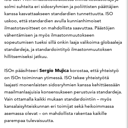
solmi suhteita eri sidosryhmien ja poliittisten päättäjien
kanssa kasvattaakseen standardien tunnettuutta. ISO
uskoo, että standardien avulla kunnianhimoiset
ilmastotavoitteet on mahdollista saavuttaa. Päästöjen
vähentämisen ja myös ilmastonmuutokseen
sopeutumisen tueksi sillä onkin laaja valikoima globaaleja
standardeja, ja standardointityö ilmastonmuutoksen
hillitsemiseksi jatkuu.
Sergio Mujica
ISOn pääsihteeri
korostaa, että yhteistyö
on ISOn toiminnan ytimessä. ISO tekee yhteistyötä
laajasti monenlaisten sidosryhmien kanssa kehittäessään
maailmanlaajuisia konsensukseen perustuvia standardeja.
Vain ottamalla kaikki mukaan standardointiin – myös
kansalaisyhteiskunnan eri toimijat sekä heikoimmassa
asemassa olevat – on mahdollista rakentaa kaikille
parempaa tulevaisuutta.