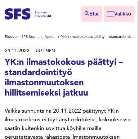
Siirry sisältöön
Etsi
Valikko
Etsi sivuilta
Etusivu
SFS Suomen Standardit
Ajankohtaista
YK:n ilmastokokous päättyi – standardointityö ilmastonmuutoksen hillitsemiseksi jatkuu
Hae hakutermillä
24.11.2022
UUTINEN
YK:n ilmastokokous päättyi –
standardointityö
ilmastonmuutoksen
hillitsemiseksi jatkuu
Vaikka sunnuntaina 20.11.2022 päättynyt YK:n
ilmastokokous ei täyttänyt odotuksia, kokouksessa
saatiin kuitenkin sovittua köyhille maille
perustettavasta rahastosta ilmastonmuutoksen