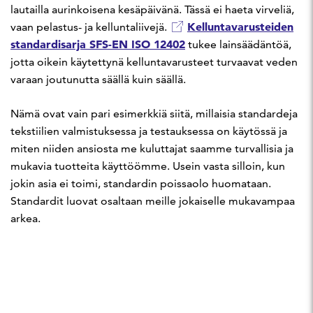
lautailla aurinkoisena kesäpäivänä. Tässä ei haeta virveliä,
Kelluntavarusteiden
vaan pelastus- ja kelluntaliivejä.
standardisarja SFS-EN ISO 12402
tukee lainsäädäntöä,
jotta oikein käytettynä kelluntavarusteet turvaavat veden
varaan joutunutta säällä kuin säällä.
Nämä ovat vain pari esimerkkiä siitä, millaisia standardeja
tekstiilien valmistuksessa ja testauksessa on käytössä ja
miten niiden ansiosta me kuluttajat saamme turvallisia ja
mukavia tuotteita käyttöömme. Usein vasta silloin, kun
jokin asia ei toimi, standardin poissaolo huomataan.
Standardit luovat osaltaan meille jokaiselle mukavampaa
arkea.