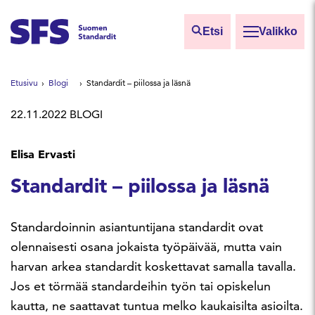
Siirry sisältöön
Etsi
Valikko
Etsi sivuilta
Etusivu
Blogi
Standardit – piilossa ja läsnä
Hae hakutermillä
22.11.2022
BLOGI
Elisa Ervasti
Standardit – piilossa ja läsnä
Standardoinnin asiantuntijana standardit ovat
olennaisesti osana jokaista työpäivää, mutta vain
harvan arkea standardit koskettavat samalla tavalla.
Jos et törmää standardeihin työn tai opiskelun
kautta, ne saattavat tuntua melko kaukaisilta asioilta.