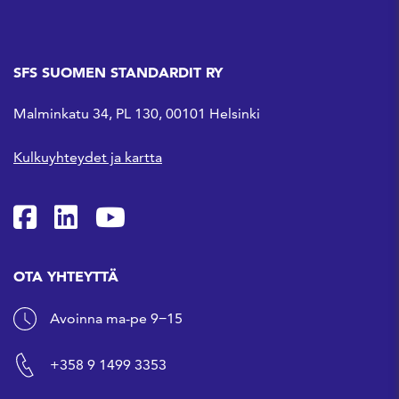
SFS SUOMEN STANDARDIT RY
Malminkatu 34, PL 130, 00101 Helsinki
Kulkuyhteydet ja kartta
SFS Facebookissa
SFS Linkedinissä
SFS Youtubessa
OTA YHTEYTTÄ
Avoinna ma-pe 9−15
+358 9 1499 3353