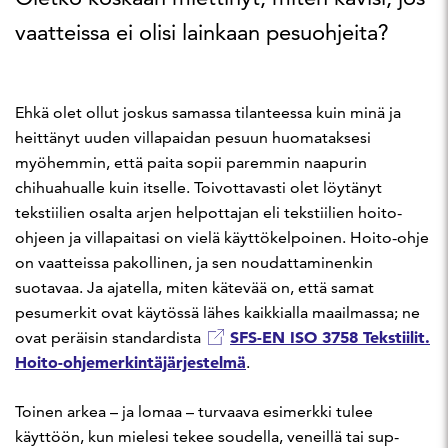
vaatteissa ei olisi lainkaan pesuohjeita?
Ehkä olet ollut joskus samassa tilanteessa kuin minä ja
heittänyt uuden villapaidan pesuun huomataksesi
myöhemmin, että paita sopii paremmin naapurin
chihuahualle kuin itselle. Toivottavasti olet löytänyt
tekstiilien osalta arjen helpottajan eli tekstiilien hoito-
ohjeen ja villapaitasi on vielä käyttökelpoinen. Hoito-ohje
on vaatteissa pakollinen, ja sen noudattaminenkin
suotavaa. Ja ajatella, miten kätevää on, että samat
pesumerkit ovat käytössä lähes kaikkialla maailmassa; ne
SFS-EN ISO 3758 Tekstiilit.
ovat peräisin standardista
Hoito-ohjemerkintäjärjestelmä
.
Toinen arkea – ja lomaa – turvaava esimerkki tulee
käyttöön, kun mielesi tekee soudella, veneillä tai sup-