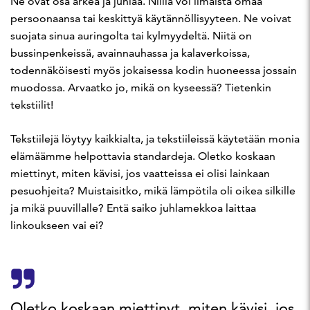
Ne ovat osa arkea ja juhlaa. Niillä voi ilmaista omaa
persoonaansa tai keskittyä käytännöllisyyteen. Ne voivat
suojata sinua auringolta tai kylmyydeltä. Niitä on
bussinpenkeissä, avainnauhassa ja kalaverkoissa,
todennäköisesti myös jokaisessa kodin huoneessa jossain
muodossa. Arvaatko jo, mikä on kyseessä? Tietenkin
tekstiilit!
Tekstiilejä löytyy kaikkialta, ja tekstiileissä käytetään monia
elämäämme helpottavia standardeja. Oletko koskaan
miettinyt, miten kävisi, jos vaatteissa ei olisi lainkaan
pesuohjeita? Muistaisitko, mikä lämpötila oli oikea silkille
ja mikä puuvillalle? Entä saiko juhlamekkoa laittaa
linkoukseen vai ei?
Oletko koskaan miettinyt, miten kävisi, jos