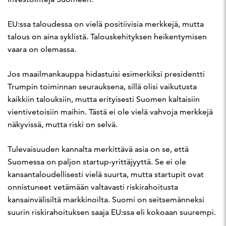
EU:ssa taloudessa on vielä positiivisia merkkejä, mutta
talous on aina syklistä. Talouskehityksen heikentymisen
vaara on olemassa.
Jos maailmankauppa hidastuisi esimerkiksi presidentti
Trumpin toiminnan seurauksena, sillä olisi vaikutusta
kaikkiin talouksiin, mutta erityisesti Suomen kaltaisiin
vientivetoisiin maihin. Tästä ei ole vielä vahvoja merkkejä
näkyvissä, mutta riski on selvä.
Tulevaisuuden kannalta merkittävä asia on se, että
Suomessa on paljon startup-yrittäjyyttä. Se ei ole
kansantaloudellisesti vielä suurta, mutta startupit ovat
onnistuneet vetämään valtavasti riskirahoitusta
kansainvälisiltä markkinoilta. Suomi on seitsemänneksi
suurin riskirahoituksen saaja EU:ssa eli kokoaan suurempi.