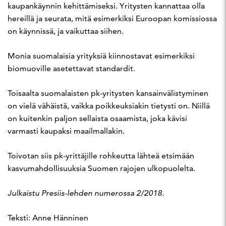
kaupankäynnin kehittämiseksi. Yritysten kannattaa olla
hereillä ja seurata, mitä esimerkiksi Euroopan komissiossa
on käynnissä, ja vaikuttaa siihen.
Monia suomalaisia yrityksiä kiinnostavat esimerkiksi
biomuoville asetettavat standardit.
Toisaalta suomalaisten pk-yritysten kansainvälistyminen
on vielä vähäistä, vaikka poikkeuksiakin tietysti on. Niillä
on kuitenkin paljon sellaista osaamista, joka kävisi
varmasti kaupaksi maailmallakin.
Toivotan siis pk-yrittäjille rohkeutta lähteä etsimään
kasvumahdollisuuksia Suomen rajojen ulkopuolelta.
Julkaistu Presiis-lehden numerossa 2/2018.
Teksti: Anne Hänninen