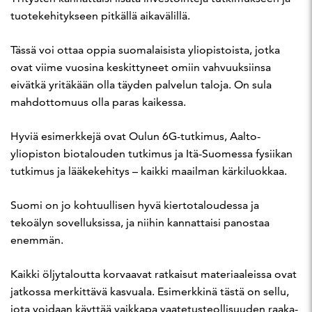
tuotekehitykseen pitkällä aikavälillä.
Tässä voi ottaa oppia suomalaisista yliopistoista, jotka
ovat viime vuosina keskittyneet omiin vahvuuksiinsa
eivätkä yritäkään olla täyden palvelun taloja. On sula
mahdottomuus olla paras kaikessa.
Hyviä esimerkkejä ovat Oulun 6G-tutkimus, Aalto-
yliopiston biotalouden tutkimus ja Itä-Suomessa fysiikan
tutkimus ja lääkekehitys – kaikki maailman kärkiluokkaa.
Suomi on jo kohtuullisen hyvä kiertotaloudessa ja
tekoälyn sovelluksissa, ja niihin kannattaisi panostaa
enemmän.
Kaikki öljytaloutta korvaavat ratkaisut materiaaleissa ovat
jatkossa merkittävä kasvuala. Esimerkkinä tästä on sellu,
jota voidaan käyttää vaikkapa vaatetusteollisuuden raaka-