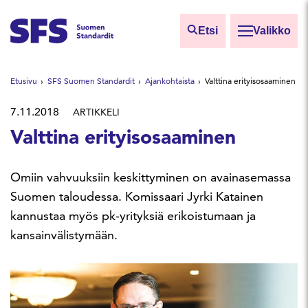
Siirry sisältöön
Etsi
Valikko
Etsi sivuilta
Etusivu
SFS Suomen Standardit
Ajankohtaista
Valttina erityisosaaminen
Hae hakutermillä
7.11.2018
ARTIKKELI
Valttina erityisosaaminen
Omiin vahvuuksiin keskittyminen on avainasemassa
Suomen taloudessa. Komissaari Jyrki Katainen
kannustaa myös pk-yrityksiä erikoistumaan ja
kansainvälistymään.