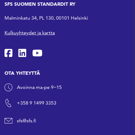
SFS SUOMEN STANDARDIT RY
Malminkatu 34, PL 130, 00101 Helsinki
Kulkuyhteydet ja kartta
SFS Facebookissa
SFS Linkedinissä
SFS Youtubessa
OTA YHTEYTTÄ
Avoinna ma-pe 9−15
+358 9 1499 3353
sfs@sfs.fi