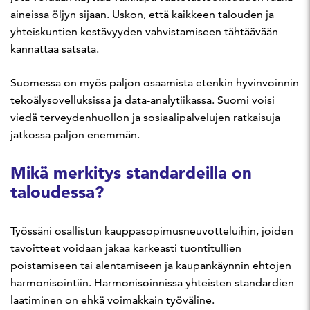
aineissa öljyn sijaan. Uskon, että kaikkeen talouden ja
yhteiskuntien kestävyyden vahvistamiseen tähtäävään
kannattaa satsata.
Suomessa on myös paljon osaamista etenkin hyvinvoinnin
tekoälysovelluksissa ja data-analytiikassa. Suomi voisi
viedä terveydenhuollon ja sosiaalipalvelujen ratkaisuja
jatkossa paljon enemmän.
Mikä merkitys standardeilla on
taloudessa?
Työssäni osallistun kauppasopimusneuvotteluihin, joiden
tavoitteet voidaan jakaa karkeasti tuontitullien
poistamiseen tai alentamiseen ja kaupankäynnin ehtojen
harmonisointiin. Harmonisoinnissa yhteisten standardien
laatiminen on ehkä voimakkain työväline.