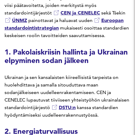
viisi päätavoitetta, joiden merkitystä myös
CEN ja CENELEC
standardointijärjestöt
sekä Tšekin
ÚNMZ
Euroopan
painottavat ja haluavat uuden
standardointistrategian
mukaisesti osoittaa standardien
keskeisen roolin tavoitteiden saavuttamisessa.
1. Pakolaiskriisin hallinta ja Ukrainan
elpyminen sodan jälkeen
Ukrainan ja sen kansalaisten kiireellisistä tarpeista on
huolehdittava ja samalla sitouduttava maan
sodanjälkeiseen uudelleenrakentamiseen. CEN ja
CENELEC lupautuvat tiiviiseen yhteistyöhön ukrainalaisen
DSTU:n
standardointijärjestö
kanssa standardien
hyödyntämiseksi uudelleenrakennustyössä.
2. Energiaturvallisuus