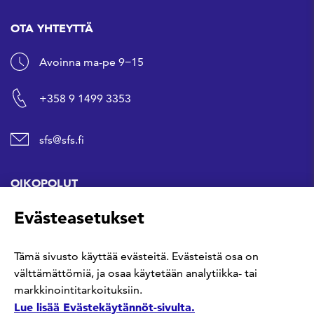
OTA YHTEYTTÄ
Avoinna ma-pe 9−15
+358 9 1499 3353
sfs@sfs.fi
OIKOPOLUT
Evästeasetukset
Hanki standardi
Tämä sivusto käyttää evästeitä. Evästeistä osa on
Kommentoi tekeillä olevia standardeja
välttämättömiä, ja osaa käytetään analytiikka- tai
markkinointitarkoituksiin.
Anna meille palautetta
Lue lisää Evästekäytännöt-sivulta.