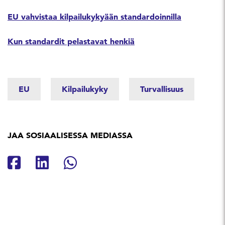
EU vahvistaa kilpailukykyään standardoinnilla
Kun standardit pelastavat henkiä
EU
Kilpailukyky
Turvallisuus
JAA SOSIAALISESSA MEDIASSA
Jaa Facebookissa
Jaa Linkedinissä
Jaa Whatsappissa