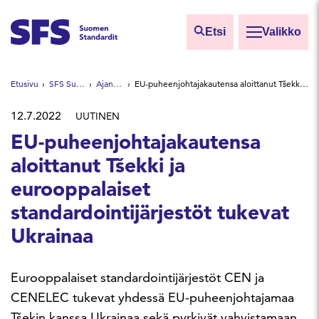
Siirry sisältöön
Etsi
Valikko
Etsi sivuilta
Etusivu
SFS Suomen Standardit
Ajankohtaista
EU-puheenjohtajakautensa aloittanut Tšekki ja eurooppalaiset standardointijärjestöt tukevat Ukrainaa
Hae hakutermillä
12.7.2022
UUTINEN
EU-puheenjohtajakautensa
aloittanut Tšekki ja
eurooppalaiset
standardointijärjestöt tukevat
Ukrainaa
Eurooppalaiset standardointijärjestöt CEN ja
CENELEC tukevat yhdessä EU-puheenjohtajamaa
Tšekin kanssa Ukrainaa sekä pyrkivät vahvistamaan