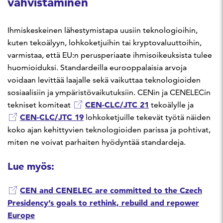
vahvistaminen
Ihmiskeskeinen lähestymistapa uusiin teknologioihin,
kuten tekoälyyn, lohkoketjuihin tai kryptovaluuttoihin,
varmistaa, että EU:n perusperiaate ihmisoikeuksista tulee
huomioiduksi. Standardeilla eurooppalaisia arvoja
voidaan levittää laajalle sekä vaikuttaa teknologioiden
sosiaalisiin ja ympäristövaikutuksiin. CENin ja CENELECin
CEN-CLC/JTC 21
tekniset komiteat
tekoälylle ja
CEN-CLC/JTC 19
lohkoketjuille tekevät työtä näiden
koko ajan kehittyvien teknologioiden parissa ja pohtivat,
miten ne voivat parhaiten hyödyntää standardeja.
Lue myös:
CEN and CENELEC are committed to the Czech
Presidency’s goals to rethink, rebuild and repower
Europe