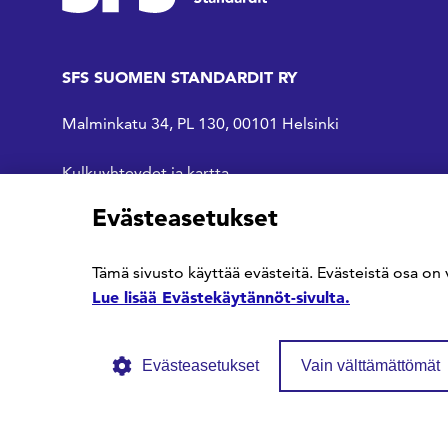
SFS SUOMEN STANDARDIT RY
Malminkatu 34, PL 130, 00101 Helsinki
Kulkuyhteydet ja kartta
Evästeasetukset
SFS Facebookissa
SFS Linkedinissä
SFS Youtubessa
Tämä sivusto käyttää evästeitä. Evästeistä osa on 
Lue lisää Evästekäytännöt-sivulta.
Evästeasetukset
Vain välttämättömät
© SFS ry
Tietosuojaseloste
Evästekäytännöt