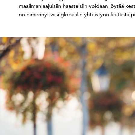
maailmanlaajuisiin haasteisiin voidaan löytää kes
on nimennyt viisi globaalin yhteistyön kriittistä pi