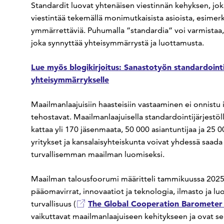
Standardit luovat yhtenäisen viestinnän kehyksen, joka y
viestintää tekemällä monimutkaisista asioista, esimer
ymmärrettäviä. Puhumalla ”standardia” voi varmistaa, 
joka synnyttää yhteisymmärrystä ja luottamusta.
Lue myös blogikirjoitus: Sanastotyön standardointi 
yhteisymmärrykselle
Maailmanlaajuisiin haasteisiin vastaaminen ei onnistu 
tehostavat. Maailmanlaajuisella standardointijärjestöl
kattaa yli 170 jäsenmaata, 50 000 asiantuntijaa ja 25 0
yritykset ja kansalaisyhteiskunta voivat yhdessä saa
turvallisemman maailman luomiseksi.
Maailman talousfoorumi määritteli tammikuussa 2025 vii
pääomavirrat, innovaatiot ja teknologia, ilmasto ja lu
The Global Cooperation Barometer 
turvallisuus (
vaikuttavat maailmanlaajuiseen kehitykseen ja ovat selv