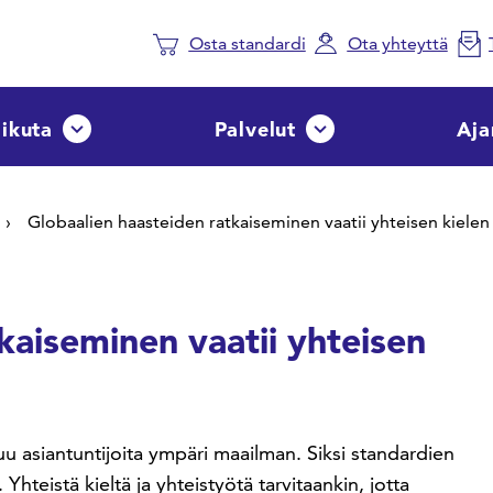
Osta standardi
Ota yhteyttä
aikuta
Palvelut
Aja
Avaa tai sulje pudotusvalikko
Avaa tai sulje pudotusvalik
Globaalien haasteiden ratkaiseminen vaatii yhteisen kielen
kaiseminen vaatii yhteisen
tuu asiantuntijoita ympäri maailman. Siksi standardien
 Yhteistä kieltä ja yhteistyötä tarvitaankin, jotta