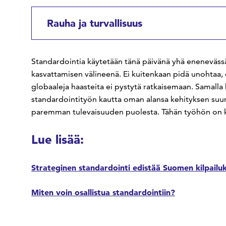
Rauha ja turvallisuus
Standardointia käytetään tänä päivänä yhä enenevässä 
kasvattamisen välineenä. Ei kuitenkaan pidä unohtaa, 
globaaleja haasteita ei pystytä ratkaisemaan. Samalla 
standardointityön kautta oman alansa kehityksen suun
paremman tulevaisuuden puolesta. Tähän työhön on ka
Lue lisää:
Strateginen standardointi edistää Suomen kilpailu
Miten voin osallistua standardointiin?