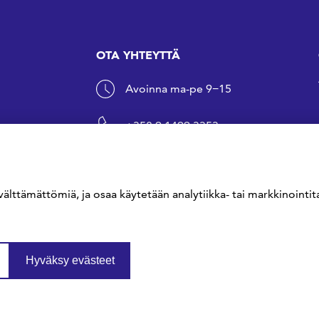
OTA YHTEYTTÄ
Avoinna ma-pe 9−15
+358 9 1499 3353
sfs@sfs.fi
välttämättömiä, ja osaa käytetään analytiikka- tai markkinointita
Hyväksy evästeet