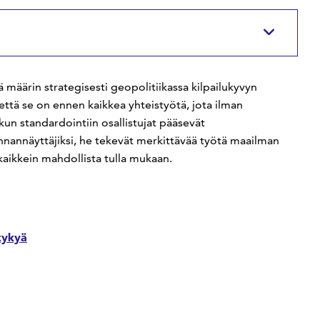
määrin strategisesti geopolitiikassa kilpailukyvyn
että se on ennen kaikkea yhteistyötä, jota ilman
kun standardointiin osallistujat pääsevät
nannäyttäjiksi, he tekevät merkittävää työtä maailman
ikkein mahdollista tulla mukaan.
kykyä