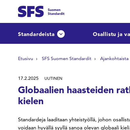
Siirry sisältöön
Etsi sivuilta
Standardeista
Osallistu ja v
Avaa tai sulje pudotusvalikko
Hae hakutermillä
Etusivu
SFS Suomen Standardit
Ajankohtaista
17.2.2025
UUTINEN
Globaalien haasteiden rat
kielen
Standardeja laaditaan yhteistyöllä, johon osallis
voidaan hyvällä syyllä sanoa olevan globaali kieli.