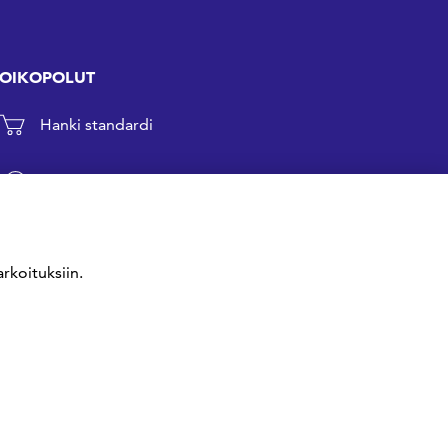
OIKOPOLUT
Hanki standardi
Kommentoi tekeillä olevia standardeja
Anna meille palautetta
rkoituksiin.