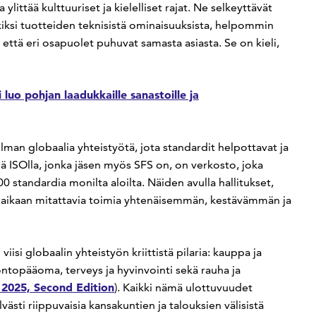
littää kulttuuriset ja kielelliset rajat. Ne selkeyttävät
kiksi tuotteiden teknisistä ominaisuuksista, helpommin
että eri osapuolet puhuvat samasta asiasta. Se on kieli,
luo pohjan laadukkaille sanastoille ja
ilman globaalia yhteistyötä, jota standardit helpottavat ja
lä ISOlla, jonka jäsen myös SFS on, on verkosto, joka
00 standardia monilta aloilta. Näiden avulla hallitukset,
da aikaan mitattavia toimia yhtenäisemmän, kestävämmän ja
si globaalin yhteistyön kriittistä pilaria: kauppa ja
ontopääoma, terveys ja hyvinvointi sekä rauha ja
2025, Second Edition
). Kaikki nämä ulottuvuudet
ästi riippuvaisia kansakuntien ja talouksien välisistä