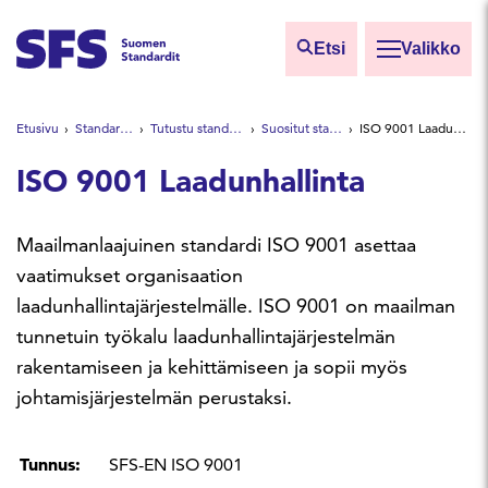
Siirry sisältöön
Etsi
Valikko
Etsi sivuilta
Etusivu
Standardeista
Tutustu standardeihin
Suositut standardit
ISO 9001 Laadunhallinta
Hae hakutermillä
ISO 9001 Laadunhallinta
Maailmanlaajuinen standardi ISO 9001 asettaa
vaatimukset organisaation
laadunhallintajärjestelmälle. ISO 9001 on maailman
tunnetuin työkalu laadunhallintajärjestelmän
rakentamiseen ja kehittämiseen ja sopii myös
johtamisjärjestelmän perustaksi.
Tunnus:
SFS-EN ISO 9001