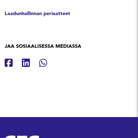
Laadunhallinnan periaatteet
JAA SOSIAALISESSA MEDIASSA
Jaa Facebookissa
Jaa Linkedinissä
Jaa Whatsappissa