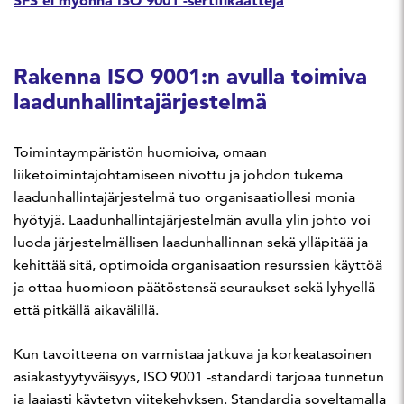
Rakenna ISO 9001:n avulla toimiva
laadunhallintajärjestelmä
Toimintaympäristön huomioiva, omaan
liiketoimintajohtamiseen nivottu ja johdon tukema
laadunhallintajärjestelmä tuo organisaatiollesi monia
hyötyjä. Laadunhallintajärjestelmän avulla ylin johto voi
luoda järjestelmällisen laadunhallinnan sekä ylläpitää ja
kehittää sitä, optimoida organisaation resurssien käyttöä
ja ottaa huomioon päätöstensä seuraukset sekä lyhyellä
että pitkällä aikavälillä.
Kun tavoitteena on varmistaa jatkuva ja korkeatasoinen
asiakastyytyväisyys, ISO 9001 -standardi tarjoaa tunnetun
ja laajasti käytetyn viitekehyksen. Standardia soveltamalla