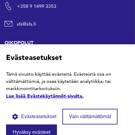
+358 9 1499 3353
sfs@sfs.fi
OIKOPOLUT
Evästeasetukset
Hanki standardi
Tämä sivusto käyttää evästeitä. Evästeistä osa on
Kommentoi tekeillä olevia standardeja
välttämättömiä, ja osaa käytetään analytiikka- tai
markkinointitarkoituksiin.
Anna meille palautetta
Lue lisää Evästekäytännöt-sivulta.
Evästeasetukset
Vain välttämättömät
Hyväksy evästeet
© SFS ry
Tietosuojaseloste
Evästekäytännöt