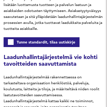
lisätään luottamusta tuotteen ja palvelun laatuun ja
asiakkaiden odotusten täyttymiseen. Asiakastyytyväisyys
saavutetaan ja sitä ylläpidetään laadunhallintajärjestelmän
prosessien avulla, jotka tuottavat laadukkaita palveluita ja
tuotteita asiakkaille.
Tunne standardit, tilaa uutiskirje
Laadunhallintajärjestelmä vie kohti
tavoitteiden saavuttamista
Laadunhallintajärjestelmää rakennettaessa on
tarkasteltava organisaation henkilöstöä, palveluja,
koulutusta, laitteita ja tiloja, ja määriteltävä niiden roolit
laatutavoitteiden saavuttamisessa.
Laadunhallintajärjestelmä kattaa kaikki ne toiminnot,
prosessit ja resurssit, joita organisaatio tarvitsee