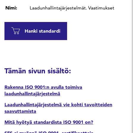
Nimi:
Laadunhallintajärjestelmät. Vaatimukset
Hanki standardi
Tämän sivun sisältö:
Rakenna ISO 9001:n avulla toimiva
laadunhallintajärjestelmä
Laadunhallintajärjestelmä vie kohti tavoitteiden
saavuttamista
Mitä hyötyä standardista ISO 9001 on?
SFS ei myönnä ISO 9001 -sertifikaatteja