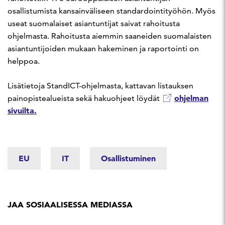
osallistumista kansainväliseen standardointityöhön. Myös
useat suomalaiset asiantuntijat saivat rahoitusta
ohjelmasta. Rahoitusta aiemmin saaneiden suomalaisten
asiantuntijoiden mukaan hakeminen ja raportointi on
helppoa.
Lisätietoja StandICT-ohjelmasta, kattavan listauksen
ohjelman
painopistealueista sekä hakuohjeet löydät
sivuilta.
EU
IT
Osallistuminen
JAA SOSIAALISESSA MEDIASSA