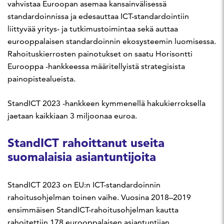
vahvistaa Euroopan asemaa kansainvälisessä
standardoinnissa ja edesauttaa ICT-standardointiin
liittyvää yritys- ja tutkimustoimintaa sekä auttaa
eurooppalaisen standardoinnin ekosysteemin luomisessa.
Rahoituskierrosten painotukset on saatu Horisontti
Eurooppa -hankkeessa määritellyistä strategisista
painopistealueista.
StandICT 2023 -hankkeen kymmenellä hakukierroksella
jaetaan kaikkiaan 3 miljoonaa euroa.
StandICT rahoittanut useita
suomalaisia asiantuntijoita
StandICT 2023 on EU:n ICT-standardoinnin
rahoitusohjelman toinen vaihe. Vuosina 2018–2019
ensimmäisen StandICT-rahoitusohjelman kautta
rahoitettiin 178 eurooppalaisen asiantuntijan