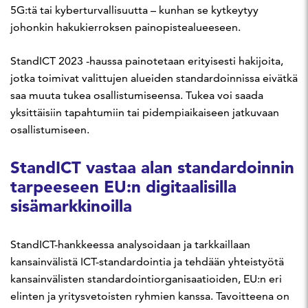
5G:tä tai kyberturvallisuutta – kunhan se kytkeytyy
johonkin hakukierroksen painopistealueeseen.
StandICT 2023 -haussa painotetaan erityisesti hakijoita,
jotka toimivat valittujen alueiden standardoinnissa eivätkä
saa muuta tukea osallistumiseensa. Tukea voi saada
yksittäisiin tapahtumiin tai pidempiaikaiseen jatkuvaan
osallistumiseen.
StandICT vastaa alan standardoinnin
tarpeeseen EU:n digitaalisilla
sisämarkkinoilla
StandICT-hankkeessa analysoidaan ja tarkkaillaan
kansainvälistä ICT-standardointia ja tehdään yhteistyötä
kansainvälisten standardointiorganisaatioiden, EU:n eri
elinten ja yritysvetoisten ryhmien kanssa. Tavoitteena on