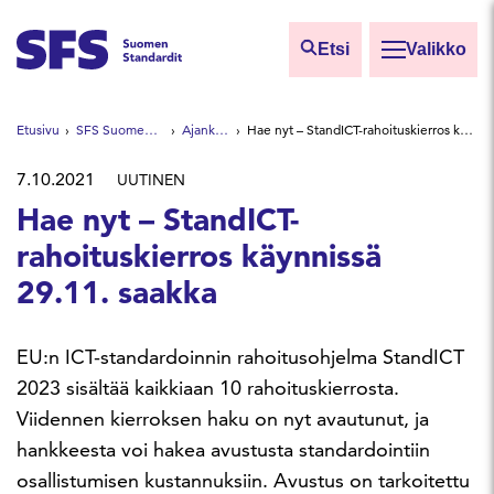
Siirry sisältöön
Etsi
Valikko
Etsi sivuilta
Etusivu
SFS Suomen Standardit
Ajankohtaista
Hae nyt – StandICT-rahoituskierros käynnissä 29.11. saakka
Hae hakutermillä
7.10.2021
UUTINEN
Hae nyt – StandICT-
rahoituskierros käynnissä
29.11. saakka
EU:n ICT-standardoinnin rahoitusohjelma StandICT
2023 sisältää kaikkiaan 10 rahoituskierrosta.
Viidennen kierroksen haku on nyt avautunut, ja
hankkeesta voi hakea avustusta standardointiin
osallistumisen kustannuksiin. Avustus on tarkoitettu