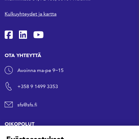
Kulkuyhteydet ja kartta
SFS Facebookissa
SFS Linkedinissä
SFS Youtubessa
OTA YHTEYTTÄ
Avoinna ma-pe 9−15
+358 9 1499 3353
sfs@sfs.fi
OIKOPOLUT
Hanki standardi