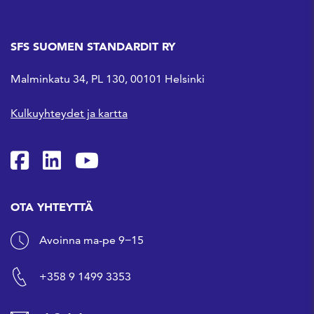
SFS SUOMEN STANDARDIT RY
Malminkatu 34, PL 130, 00101 Helsinki
Kulkuyhteydet ja kartta
SFS Facebookissa
SFS Linkedinissä
SFS Youtubessa
OTA YHTEYTTÄ
Avoinna ma-pe 9−15
+358 9 1499 3353