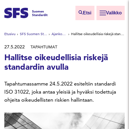
Siirry sisältöön
Etsi
Valikko
Etsi sivuilta
Etusivu
SFS Suomen Standardit
Ajankohtaista
Hallitse oikeudellisia riskejä standardin avulla
Hae hakutermillä
27.5.2022
TAPAHTUMAT
Hallitse oikeudellisia riskejä
standardin avulla
Tapahtumassamme 24.5.2022 esiteltiin standardi
ISO 31022, joka antaa yleisiä ja hyväksi todettuja
ohjeita oikeudellisten riskien hallintaan.