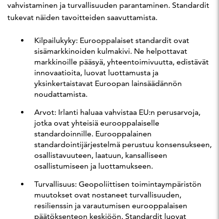
vahvistaminen ja turvallisuuden parantaminen. Standardit
tukevat näiden tavoitteiden saavuttamista.
Kilpailukyky: Eurooppalaiset standardit ovat
sisämarkkinoiden kulmakivi. Ne helpottavat
markkinoille pääsyä, yhteentoimivuutta, edistävät
innovaatioita, luovat luottamusta ja
yksinkertaistavat Euroopan lainsäädännön
noudattamista.
Arvot: Irlanti haluaa vahvistaa EU:n perusarvoja,
jotka ovat yhteisiä eurooppalaiselle
standardoinnille. Eurooppalainen
standardointijärjestelmä perustuu konsensukseen,
osallistavuuteen, laatuun, kansalliseen
osallistumiseen ja luottamukseen.
Turvallisuus: Geopoliittisen toimintaympäristön
muutokset ovat nostaneet turvallisuuden,
resilienssin ja varautumisen eurooppalaisen
päätöksenteon keskiöön. Standardit luovat