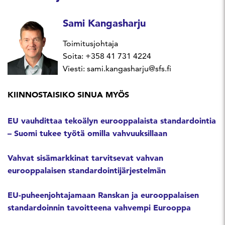
Sami Kangasharju
Toimitusjohtaja
Soita: +358 41 731 4224
Viesti: sami.kangasharju@sfs.fi
KIINNOSTAISIKO SINUA MYÖS
EU vauhdittaa tekoälyn eurooppalaista standardointia
– Suomi tukee työtä omilla vahvuuksillaan
Vahvat sisämarkkinat tarvitsevat vahvan
eurooppalaisen standardointijärjestelmän
EU-puheenjohtajamaan Ranskan ja eurooppalaisen
standardoinnin tavoitteena vahvempi Eurooppa