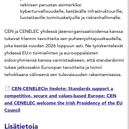
teknisen perustan esimerkiksi
kyberturvallisuudelle, kestävälle infrastruktuurille,
luotettaville toimitusketjuille ja riskienhallinnalle.
CEN ja CENELEC yhdessä jäsenorganisaatioidensa kanssa
tukevat Irlannin tavoitteita sen puheenjohtajuuskaudella,
joka kestää vuoden 2026 loppuun asti. Ne työskentelevät
yhdessä EU:n toimielinten ja eurooppalaisten
sidosryhmiensä kanssa varmistaakseen, että standardointi
tukee jatkossakin Euroopan tavoitteita ja toimii
tehokkaana välineenä sen tulevaisuuden rakentamisessa.
CEN-CENELECin tiedote: Standards support a
competitive, secure and values-based Europe: CEN
and CENELEC welcome the Irish Presidency of the EU
Council
Lisätietoja