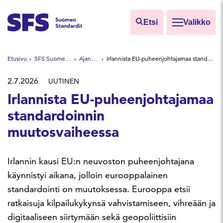
Siirry sisältöön
Etsi
Valikko
Etsi sivuilta
Etusivu
SFS Suomen Standardit
Ajankohtaista
Irlannista EU-puheenjohtajamaa standardoinnin muutosvaiheessa
Hae hakutermillä
2.7.2026
UUTINEN
Irlannista EU-puheenjohtajamaa
standardoinnin
muutosvaiheessa
Irlannin kausi EU:n neuvoston puheenjohtajana
käynnistyi aikana, jolloin eurooppalainen
standardointi on muutoksessa. Eurooppa etsii
ratkaisuja kilpailukykynsä vahvistamiseen, vihreään ja
digitaaliseen siirtymään sekä geopoliittisiin