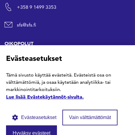
+358 9 1499 3353
sfs@sfs.fi
OIKOPOLUT
Evästeasetukset
Hanki standardi
Tämä sivusto käyttää evästeitä. Evästeistä osa on
Kommentoi tekeillä olevia standardeja
välttämättömiä, ja osaa käytetään analytiikka- tai
markkinointitarkoituksiin.
Anna meille palautetta
Lue lisää Evästekäytännöt-sivulta.
Evästeasetukset
Vain välttämättömät
Hyväksy evästeet
© SFS ry
Tietosuojaseloste
Evästekäytännöt