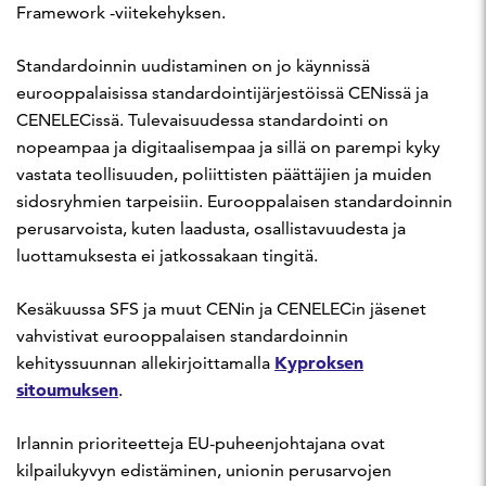
Framework -viitekehyksen.
Standardoinnin uudistaminen on jo käynnissä
eurooppalaisissa standardointijärjestöissä CENissä ja
CENELECissä. Tulevaisuudessa standardointi on
nopeampaa ja digitaalisempaa ja sillä on parempi kyky
vastata teollisuuden, poliittisten päättäjien ja muiden
sidosryhmien tarpeisiin. Eurooppalaisen standardoinnin
perusarvoista, kuten laadusta, osallistavuudesta ja
luottamuksesta ei jatkossakaan tingitä.
Kesäkuussa SFS ja muut CENin ja CENELECin jäsenet
vahvistivat eurooppalaisen standardoinnin
Kyproksen
kehityssuunnan allekirjoittamalla
sitoumuksen
.
Irlannin prioriteetteja EU-puheenjohtajana ovat
kilpailukyvyn edistäminen, unionin perusarvojen