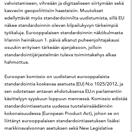
vahvistamiseen, vihreään ja digitaaliseen siirtymään sekä
kasvaviin geopoliittisiin haasteisiin. Muutokset
edellyttävät myös standardoinnilta uudistumista, sillä EU
näkee standardoinnin olevan kilpailukyvyn tärkeimpiä
työkaluja. Eurooppalaisen standardoinnin näkökulmasta
Irlannin heinäkuun 1. päivä alkanut puheenjohtajakausi
osuukin erityisen tärkeään ajanjaksoon, jolloin
standardointijärjestelmän tuleva toimintakehys alkaa
hahmottua.
Euroopan komissio on uudistanut eurooppalaista
standardointia koskevaa asetusta (EU) N:o 1025/2012, ja
sen odotetaan antavan ehdotuksensa EU:n parlamentin
käsittelyyn syyskuun loppuun mennessä. Komissio edistää
standardointiasetusta uudessa tuotelainsäädännön
kokonaisuudessa (European Product Act), johon se on
liittänyt eurooppalaisen standardointiasetuksen lisäksi
markkinavalvonnan asetuksen sekä New Legislative