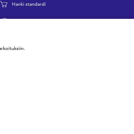
Hanki standardi
Kommentoi tekeillä olevia standardeja
Anna meille palautetta
rkoituksiin.