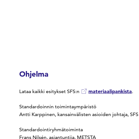
Ohjelma
materiaalipankista
Lataa kaikki esitykset SFS:n
.
Standardoinnin toimintaympäristö
Antti Karppinen, kansainvälisten asioiden johtaja, SFS
Standardointiryhmätoiminta
Frans Nilsén, asiantuntija, METSTA