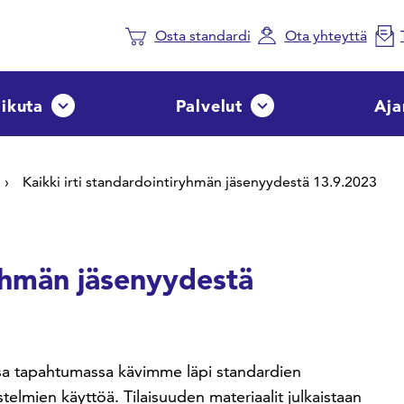
Osta standardi
Ota yhteyttä
aikuta
Palvelut
Aja
Avaa tai sulje pudotusvalikko
Avaa tai sulje pudotusvalik
Kaikki irti standardointiryhmän jäsenyydestä 13.9.2023
ryhmän jäsenyydestä
ssa tapahtumassa kävimme läpi standardien
stelmien käyttöä. Tilaisuuden materiaalit julkaistaan