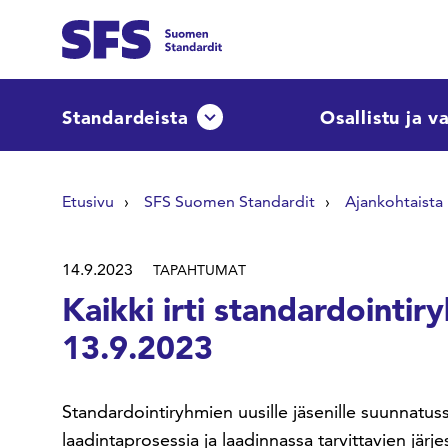
Siirry sisältöön
Etsi sivuilta
Standardeista
Osallistu ja v
Avaa tai sulje pudotusvalikko
Hae hakutermillä
Etusivu
SFS Suomen Standardit
Ajankohtaista
14.9.2023
TAPAHTUMAT
Kaikki irti standardointi
13.9.2023
Standardointiryhmien uusille jäsenille suunnatu
laadintaprosessia ja laadinnassa tarvittavien järje