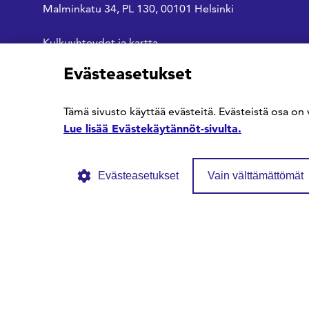
Malminkatu 34, PL 130, 00101 Helsinki
Kulkuyhteydet ja kartta
Evästeasetukset
SFS Facebookissa
SFS Linkedinissä
SFS Youtubessa
Tämä sivusto käyttää evästeitä. Evästeistä osa on 
Lue lisää Evästekäytännöt-sivulta.
Evästeasetukset
Vain välttämättömät
© SFS ry
Tietosuojaseloste
Evästekäytännöt