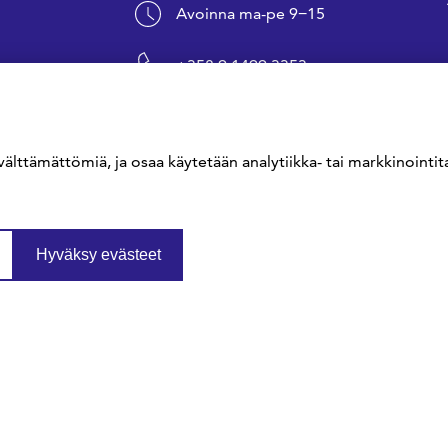
Avoinna ma-pe 9−15
+358 9 1499 3353
sfs@sfs.fi
välttämättömiä, ja osaa käytetään analytiikka- tai markkinointita
Hyväksy evästeet