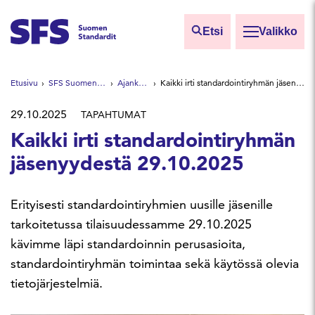
Siirry sisältöön
Etsi
Valikko
Etsi sivuilta
Etusivu
SFS Suomen Standardit
Ajankohtaista
Kaikki irti standardointiryhmän jäsenyydestä 29.10.2025
Hae hakutermillä
29.10.2025
TAPAHTUMAT
Kaikki irti standardointiryhmän
jäsenyydestä 29.10.2025
Erityisesti standardointiryhmien uusille jäsenille
tarkoitetussa tilaisuudessamme 29.10.2025
kävimme läpi standardoinnin perusasioita,
standardointiryhmän toimintaa sekä käytössä olevia
tietojärjestelmiä.