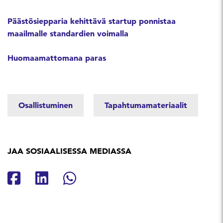
Päästösiepparia kehittävä startup ponnistaa
maailmalle standardien voimalla
Huomaamattomana paras
Osallistuminen
Tapahtumamateriaalit
JAA SOSIAALISESSA MEDIASSA
Jaa Facebookissa
Jaa Linkedinissä
Jaa Whatsappissa