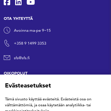
SFS Facebookissa
SFS Linkedinissä
SFS Youtubessa
OTA YHTEYTTÄ
Avoinna ma-pe 9−15
+358 9 1499 3353
sfs@sfs.fi
OIKOPOLUT
Evästeasetukset
Hanki standardi
Tämä sivusto käyttää evästeitä. Evästeistä osa on
Kommentoi tekeillä olevia standardeja
välttämättömiä, ja osaa käytetään analytiikka- tai
markkinointitarkoituksiin.