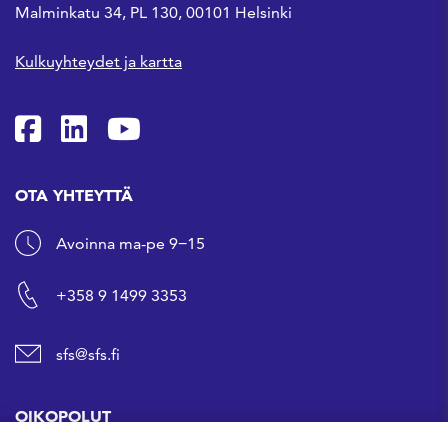
Malminkatu 34, PL 130, 00101 Helsinki
Kulkuyhteydet ja kartta
SFS Facebookissa
SFS Linkedinissä
SFS Youtubessa
OTA YHTEYTTÄ
Avoinna ma-pe 9−15
+358 9 1499 3353
sfs@sfs.fi
OIKOPOLUT