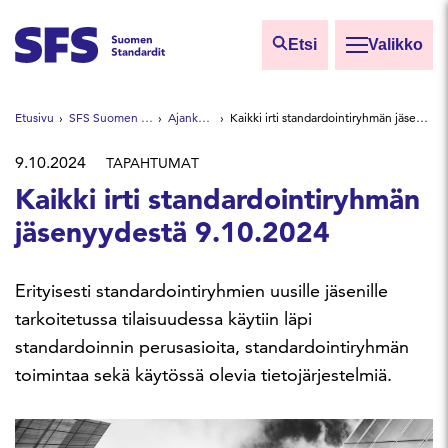
Siirry sisältöön
Etsi
Valikko
Etsi sivuilta
Etusivu
SFS Suomen Standardit
Ajankohtaista
Kaikki irti standardointiryhmän jäsenyydestä 9.10.2024
Hae hakutermillä
9.10.2024
TAPAHTUMAT
Kaikki irti standardointiryhmän
jäsenyydestä 9.10.2024
Erityisesti standardointiryhmien uusille jäsenille
tarkoitetussa tilaisuudessa käytiin läpi
standardoinnin perusasioita, standardointiryhmän
toimintaa sekä käytössä olevia tietojärjestelmiä.