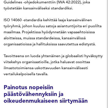
Guidelines -ohjedokumenttiin (IWA 42:2022), joka
työstetään kansainväliseksi standardiksi.
ISO 14060 -standardia kehittää laaja kansainvälinen
työryhmä, johon kuuluu satoja asiantuntijoita eri puolilta
maailmaa. Projektissa hyödynnetään vapaaehtoisissa
aloitteissa, muissa standardeissa, kansainvälissä
organisaatioissa ja hallituksissa saavutettua edistystä.
Tavoitteena on luoda yhtenäinen ja globaalisti hyväksytty
viitekehys organisaatioille, jotka haluavat osoittaa
ilmastotoimiensa uskottavuuden kansainvälisesti
vertailukelpoisella tavalla.
Painotus nopeisiin
päästövähennyksiin ja
oikeudenmukaiseen siirtymään