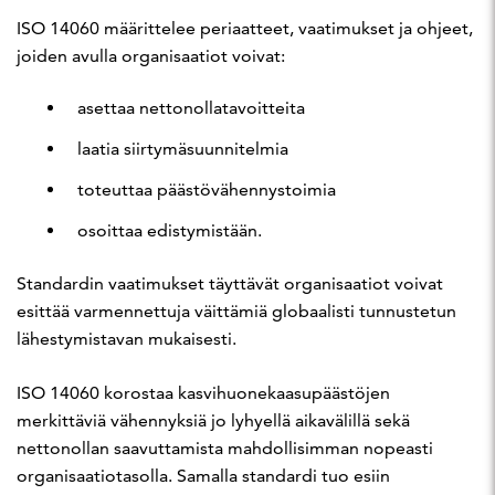
ISO 14060 määrittelee periaatteet, vaatimukset ja ohjeet,
joiden avulla organisaatiot voivat:
asettaa nettonollatavoitteita
laatia siirtymäsuunnitelmia
toteuttaa päästövähennystoimia
osoittaa edistymistään.
Standardin vaatimukset täyttävät organisaatiot voivat
esittää varmennettuja väittämiä globaalisti tunnustetun
lähestymistavan mukaisesti.
ISO 14060 korostaa kasvihuonekaasupäästöjen
merkittäviä vähennyksiä jo lyhyellä aikavälillä sekä
nettonollan saavuttamista mahdollisimman nopeasti
organisaatiotasolla. Samalla standardi tuo esiin