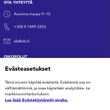
OTA YHTEYTTÄ
Avoinna ma-pe 9−15
+358 9 1499 3353
sfs@sfs.fi
OIKOPOLUT
Evästeasetukset
Hanki standardi
Tämä sivusto käyttää evästeitä. Evästeistä osa on
Kommentoi tekeillä olevia standardeja
välttämättömiä, ja osaa käytetään analytiikka- tai
markkinointitarkoituksiin.
Anna meille palautetta
Lue lisää Evästekäytännöt-sivulta.