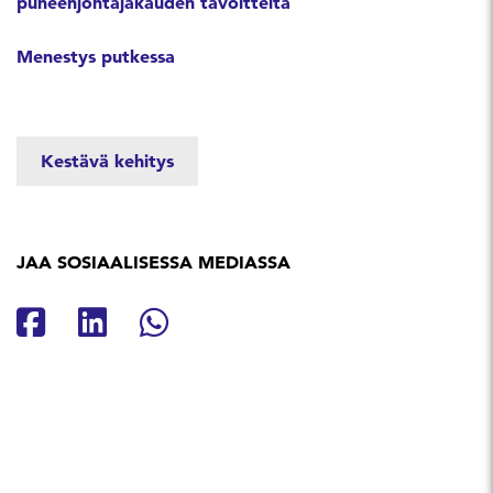
puheenjohtajakauden tavoitteita
Menestys putkessa
Kestävä kehitys
JAA SOSIAALISESSA MEDIASSA
Jaa Facebookissa
Jaa Linkedinissä
Jaa Whatsappissa