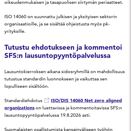
oikeudenmukaisen ja tasapuolisen siirtymän periaatteet.
ISO 14060 on suunnattu julkisen ja yksityisen sektorin
organisaatioille, ja se sisältää ohjeistusta myös pk-
yrityksille.
Tutustu ehdotukseen ja kommentoi
SFS:n lausuntopyyntöpalvelussa
Lausuntokierroksen aikana sidosryhmillä on mahdollisuus
tutustua standardin luonnokseen ja vaikuttaa sen
lopulliseen sisältöön.
ISO/DIS 14060 Net zero aligned
Standardiehdotus
organizations
on luettavissa ja kommentoitavissa SFS:n
lausuntopyyntöpalvelussa 19.8.2026 asti.
Suomalaisten osallistumista kansainväliseen työhön