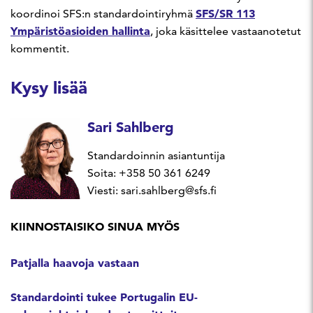
SFS/SR 113
koordinoi SFS:n standardointiryhmä
Ympäristöasioiden hallinta
, joka käsittelee vastaanotetut
kommentit.
Kysy lisää
Sari Sahlberg
Standardoinnin asiantuntija
Soita: +358 50 361 6249
Viesti: sari.sahlberg@sfs.fi
KIINNOSTAISIKO SINUA MYÖS
Patjalla haavoja vastaan
Standardointi tukee Portugalin EU-