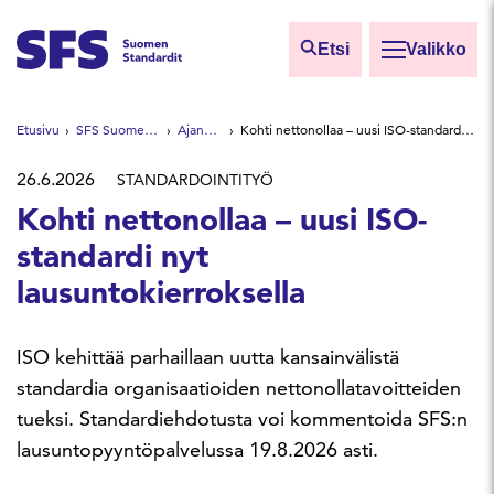
Siirry sisältöön
Etsi
Valikko
Etsi sivuilta
Etusivu
SFS Suomen Standardit
Ajankohtaista
Kohti nettonollaa – uusi ISO-standardi nyt lausuntokierroksella
Hae hakutermillä
26.6.2026
STANDARDOINTITYÖ
Kohti nettonollaa – uusi ISO-
standardi nyt
lausuntokierroksella
ISO kehittää parhaillaan uutta kansainvälistä
standardia organisaatioiden nettonollatavoitteiden
tueksi. Standardiehdotusta voi kommentoida SFS:n
lausuntopyyntöpalvelussa 19.8.2026 asti.