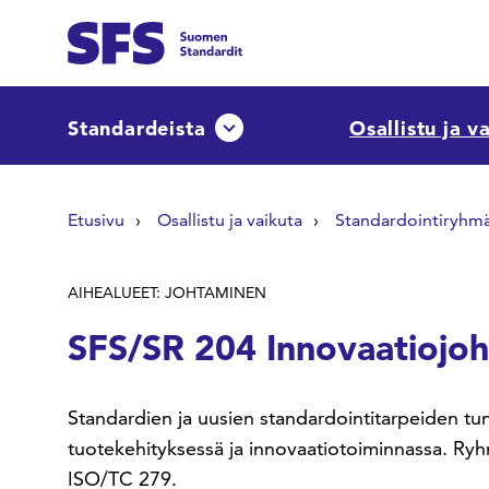
Siirry sisältöön
Etsi sivuilta
Standardeista
Osallistu ja v
Avaa tai sulje pudotusvalikko
Hae hakutermillä
Etusivu
Osallistu ja vaikuta
Standardointiryhm
AIHEALUEET: JOHTAMINEN
SFS/SR 204 Innovaatiojo
Standardien ja uusien standardointitarpeiden t
tuotekehityksessä ja innovaatiotoiminnassa. R
ISO/TC 279.