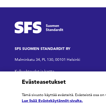
SFS SUOMEN STANDARDIT RY
Malminkatu 34, PL 130, 00101 Helsinki
Kulkuyhteydet ja kartta
Evästeasetukset
SFS Facebookissa
SFS Linkedinissä
SFS Youtubessa
Tämä sivusto käyttää evästeitä. Evästeistä osa on 
Lue lisää Evästekäytännöt-sivulta.