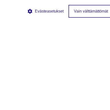
Evästeasetukset
Vain välttämättömät
© SFS ry
Tietosuojaseloste
Evästekäytännöt