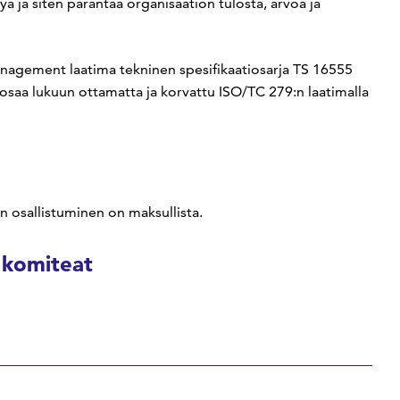
yä ja siten parantaa organisaation tulosta, arvoa ja
agement laatima tekninen spesifikaatiosarja TS 16555
aa lukuun ottamatta ja korvattu ISO/TC 279:n laatimalla
n osallistuminen on maksullista.
 komiteat