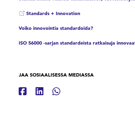
Standards + Innovation
Voiko innovointia standardoida?
ISO 56000 -sarjan standardeista ratkaisuja innova
JAA SOSIAALISESSA MEDIASSA
Jaa Facebookissa
Jaa Linkedinissä
Jaa Whatsappissa