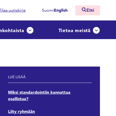
English
Tilaa uutiskirje
Suomi
Etsi
nkohtaista
Tietoa meistä
ko
Avaa tai sulje pudotusvalikko
Avaa tai sulj
LUE LISÄÄ
Miksi standardointiin kannattaa
osallistua?
Liity ryhmään