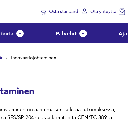
Osta standardi
Ota yhteyttä
aikuta
Palvelut
Aja
Avaa tai sulje pudotusvalikko
Avaa tai sulje pudotusvalik
ät
Innovaatiojohtaminen
htaminen
unnistaminen on äärimmäisen tärkeää tutkimuksessa,
yhmä SFS/SR 204 seuraa komiteoita CEN/TC 389 ja