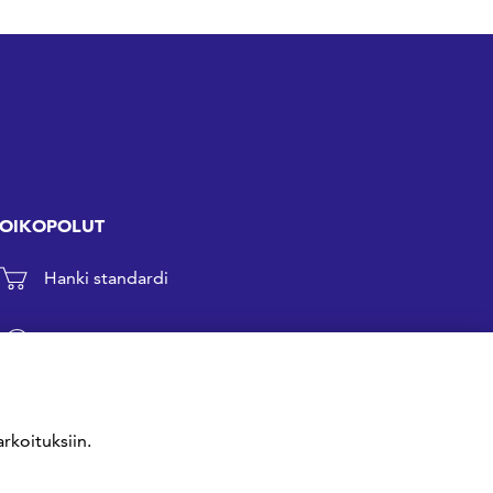
OIKOPOLUT
Hanki standardi
Kommentoi tekeillä olevia standardeja
Anna meille palautetta
rkoituksiin.