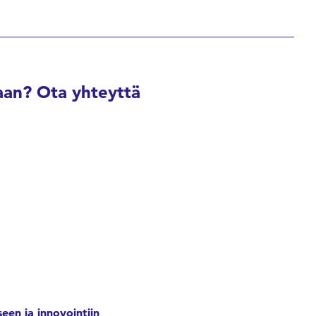
an? Ota yhteyttä
een ja innovointiin