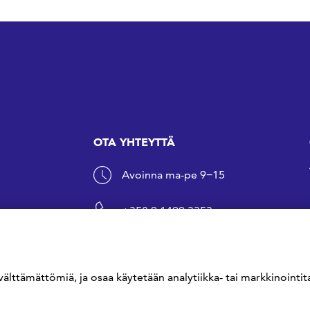
OTA YHTEYTTÄ
Avoinna ma-pe 9−15
+358 9 1499 3353
sfs@sfs.fi
välttämättömiä, ja osaa käytetään analytiikka- tai markkinointita