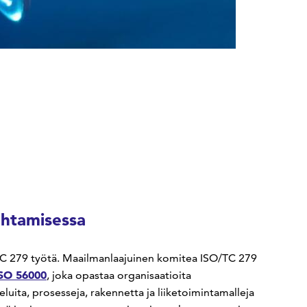
ohtamisessa
C 279 työtä. Maailmanlaajuinen komitea ISO/TC 279
SO 56000
, joka opastaa organisaatioita
luita, prosesseja, rakennetta ja liiketoimintamalleja