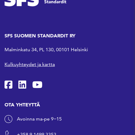
SFS SUOMEN STANDARDIT RY
Malminkatu 34, PL 130, 00101 Helsinki
Kulkuyhteydet ja kartta
SFS Facebookissa
SFS Linkedinissä
SFS Youtubessa
OTA YHTEYTTÄ
Avoinna ma-pe 9−15
+358 9 1499 3353