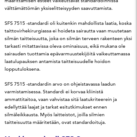
määrittämisen esteet vaikeuttavat standardoinnissa
välttämättömän yksiselitteisyyden saavuttamista.
SFS 7515 -standardi oli kuitenkin mahdollista laatia, koska
taittovirhekirurgiassa ei hoideta sairautta vaan muutetaan
silmän taitteisuutta, joka on silmän terveen rakenteen yksi
tarkasti mitattavissa oleva ominaisuus, eikä mukana ole
sairauden tuottamia epävarmuustekijöitä vaikeuttamassa
laatulupauksen antamista taitteisuudelle hoidon
lopputuloksena.
SFS 7515 -standardin arvo on ohjeistavassa laadun
varmistamisessa. Standardi ei korvaa kliinistä
ammattitaitoa, vaan vahvistaa sitä laatukriteerein ja
edellyttää laajat ja tarkat esitutkimukset ennen
silmäleikkausta. Myös laitteistot, joilla silmien
taitteisuutta määritetään, ovat standardoituja.