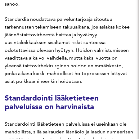
sanoo.
Standardia noudattava palveluntarjoaja sitoutuu
tarkennusten tekemiseen takuuaikana, jos asiakas kokee
jäännöstaittovirheestä haittaa ja hyväksyy
uusintaleikkauksen sisältämät riskit suhteessa
odotettavissa olevaan hyötyyn. Hoidon valmistumiseen
vaadittava aika voi vaihdella, mutta kaksi vuotta on
yleensä taittovirhekirurginen hoidon enimmäiskesto,
jonka aikana kaikki mahdolliset hoitoprosessiin liittyvät
asiat poikkeamineenkin hoidetaan.
Standardointi lääketieteen
palveluissa on harvinaista
Standardointi lääketieteen palveluissa ei useinkaan ole
mahdollista, sillä sairauden läsnäolo ja laadun numeerisen