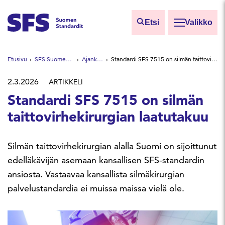
Siirry sisältöön
Etsi
Valikko
Etsi sivuilta
Etusivu
SFS Suomen Standardit
Ajankohtaista
Standardi SFS 7515 on silmän taittovirhekirurgian laatutakuu
Hae hakutermillä
2.3.2026
ARTIKKELI
Standardi SFS 7515 on silmän
taittovirhekirurgian laatutakuu
Silmän taittovirhekirurgian alalla Suomi on sijoittunut
edelläkävijän asemaan kansallisen SFS-standardin
ansiosta. Vastaavaa kansallista silmäkirurgian
palvelustandardia ei muissa maissa vielä ole.