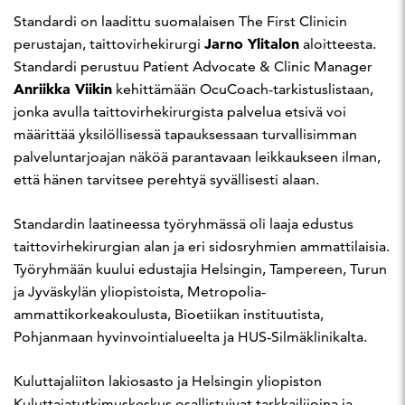
Standardi on laadittu suomalaisen The First Clinicin
Jarno Ylitalon
perustajan, taittovirhekirurgi
aloitteesta.
Standardi perustuu Patient Advocate & Clinic Manager
Anriikka Viikin
kehittämään OcuCoach-tarkistuslistaan,
jonka avulla taittovirhekirurgista palvelua etsivä voi
määrittää yksilöllisessä tapauksessaan turvallisimman
palveluntarjoajan näköä parantavaan leikkaukseen ilman,
että hänen tarvitsee perehtyä syvällisesti alaan.
Standardin laatineessa työryhmässä oli laaja edustus
taittovirhekirurgian alan ja eri sidosryhmien ammattilaisia.
Työryhmään kuului edustajia Helsingin, Tampereen, Turun
ja Jyväskylän yliopistoista, Metropolia-
ammattikorkeakoulusta, Bioetiikan instituutista,
Pohjanmaan hyvinvointialueelta ja HUS-Silmäklinikalta.
Kuluttajaliiton lakiosasto ja Helsingin yliopiston
Kuluttajatutkimuskeskus osallistuivat tarkkailijoina ja