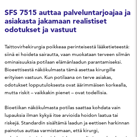
SFS 7515 auttaa palveluntarjoajaa ja
asiakasta jakamaan realistiset
odotukset ja vastuut
Taittovirhekirurgia poikkeaa perinteisestä lääketieteestä:
siinä ei hoideta sairautta, vaan muokataan terveen silmän
ominaisuuksia potilaan elämänlaadun parantamiseksi.
Bioeettisestä näkökulmasta tämä asettaa kirurgille
erityisen vastuun. Kun potilaana on terve asiakas,
odotukset lopputuloksesta ovat äärimmäisen korkealla,
mutta riskit – vaikkakin pienet – ovat todellisia.
Bioetiikan näkökulmasta potilas saattaa kohdata vain
lupauksia ilman kykyä itse arvioida hoidon laatua tai
riskejä. Standardin sisältämä laadun ja eettisen harkinnan
painotus auttaa varmistamaan, että kirurgi,