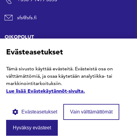
sfs@sfs.fi
OIKOPOLUT
Evästeasetukset
Hanki standardi
Tämä sivusto käyttää evästeitä. Evästeistä osa on
Kommentoi tekeillä olevia standardeja
välttämättömiä, ja osaa käytetään analytiikka- tai
markkinointitarkoituksiin.
Anna meille palautetta
Lue lisää Evästekäytännöt-sivulta.
Evästeasetukset
Vain välttämättömät
Hyväksy evästeet
© SFS ry
Tietosuojaseloste
Evästekäytännöt