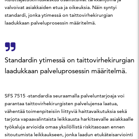
valvoivat asiakkaiden etua ja oikeuksia. Näin syntyi
standardi, jonka ytimessä on taittovirhekirurgian
laadukkaan palveluprosessin määritelmä.
Standardin ytimessä on taittovirhekirurgian
laadukkaan palveluprosessin määritelmä.
SFS 7515 -standardia seuraamalla palveluntarjoaja voi
parantaa taittovirhekirurgisten palvelujensa laatua,
vähentää toimenpiteisiin liittyviä haittavaikutuksia sekä
tarjota vapaavalintaista leikkausta harkitsevalle asiakkaalle
työkaluja arvioida omaa yksilöllistä riskitasoaan ennen
sitoutumista leikkaukseen, jonka laadun etukäteisarviointi