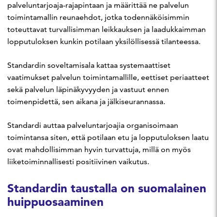
palveluntarjoaja-rajapintaan ja määrittää ne palvelun
toimintamallin reunaehdot, jotka todennäköisimmin
toteuttavat turvallisimman leikkauksen ja laadukkaimman
lopputuloksen kunkin potilaan yksilöllisessä tilanteessa.
Standardin soveltamisala kattaa systemaattiset
vaatimukset palvelun toimintamallille, eettiset periaatteet
sekä palvelun läpinäkyvyyden ja vastuut ennen
toimenpidettä, sen aikana ja jälkiseurannassa.
Standardi auttaa palveluntarjoajia organisoimaan
toimintansa siten, että potilaan etu ja lopputuloksen laatu
ovat mahdollisimman hyvin turvattuja, millä on myös
liiketoiminnallisesti positiivinen vaikutus.
Standardin taustalla on suomalainen
huippuosaaminen