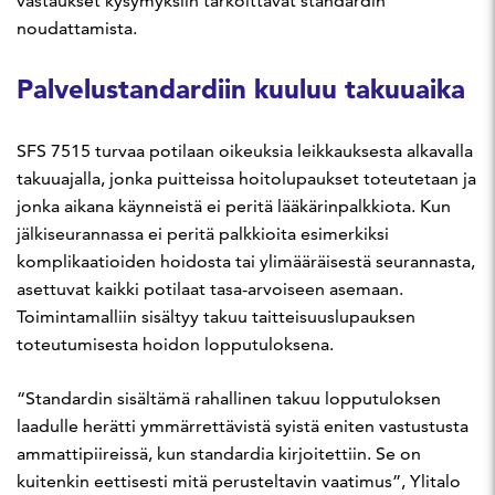
vastaukset kysymyksiin tarkoittavat standardin
noudattamista.
Palvelustandardiin kuuluu takuuaika
SFS 7515 turvaa potilaan oikeuksia leikkauksesta alkavalla
takuuajalla, jonka puitteissa hoitolupaukset toteutetaan ja
jonka aikana käynneistä ei peritä lääkärinpalkkiota. Kun
jälkiseurannassa ei peritä palkkioita esimerkiksi
komplikaatioiden hoidosta tai ylimääräisestä seurannasta,
asettuvat kaikki potilaat tasa-arvoiseen asemaan.
Toimintamalliin sisältyy takuu taitteisuuslupauksen
toteutumisesta hoidon lopputuloksena.
“Standardin sisältämä rahallinen takuu lopputuloksen
laadulle herätti ymmärrettävistä syistä eniten vastustusta
ammattipiireissä, kun standardia kirjoitettiin. Se on
kuitenkin eettisesti mitä perusteltavin vaatimus”, Ylitalo