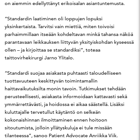
on aiemmin edellyttänyt erikoisalan asiantuntemusta.
“Standardin laatiminen oli loppujen lopuksi
yksinkertaista. Tarvitsi vain miettiä, miten toivoisi
parhaimmillaan itseään kohdeltavan minkä tahansa näköä
parantavaan leikkauksen liittyvän yksityiskohdan kyseessä
ollen – ja kirjoittaa se standardiksi”, toteaa
taittovirhekirurgi Jarno Ylitalo.
“Standardi suojaa asiakasta puhtaasti taloudelliseen
tuottavuuteen keskittyvän toimintamallin
haittavaikutuksilta monin tavoin. Tutkimukset tehdään
perusteellisesti, asiakasta informoidaan kattavasti sekä
ymmärrettävästi, ja hoidossa ei aikaa säästellä. Lisäksi
kuluttajalle tervetullut käytäntö on selkeän
kokonaishinnan ilmoittaminen ennen hoitoon
sitoutumista, jolloin yllätyskuluja ei tule missään
tilanteessa”, sanoo Patient Advocate Anriikka Viik.