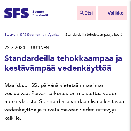
Siirry sisältöön
Etsi
Valikko
Etsi sivuilta
Etusivu
SFS Suomen Standardit
Ajankohtaista
Standardeilla tehokkaampaa ja kestävämpää vedenkäyttöä
Hae hakutermillä
22.3.2024
UUTINEN
Standardeilla tehokkaampaa ja
kestävämpää vedenkäyttöä
Maaliskuun 22. päivänä vietetään maailman
vesipäivää. Päivän tarkoitus on muistuttaa veden
merkityksestä. Standardeilla voidaan lisätä kestävää
vedenkäyttöä ja turvata makean veden riittävyys
kaikille.