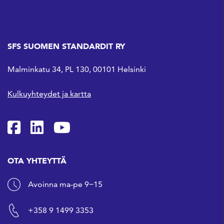
SFS SUOMEN STANDARDIT RY
Malminkatu 34, PL 130, 00101 Helsinki
Kulkuyhteydet ja kartta
SFS Facebookissa
SFS Linkedinissä
SFS Youtubessa
OTA YHTEYTTÄ
Avoinna ma-pe 9−15
+358 9 1499 3353