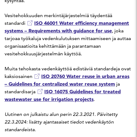
kysyntää.
Vesitehokkuuden merkintäjärjestelmiä täydentää
ISO 46001 Water efficiency management
standardi
systems – Requirements with guidance for use
, joka
tarjoaa työkaluja vedenkulutuksen mittaamiseen ja auttaa
organisaatioita kehittämään ja parantamaan
vesitehokkuusjärjestelmän käyttöä.
Muita tehokasta vedenkäyttöä edistäviä standardeja ovat
ISO 20760 Water reuse in urban areas
kaksiosainen
– Guidelines for centralized water reuse system
ja
ISO 16075 Guidelines for treated
standardisarja
wastewater use for irrigation projects
.
Uutinen on julkaistu alun perin 22.3.2021. Päivitetty
22.3.2024: lisätty ajantasaiset tiedot vedenkäytön
standardeista.