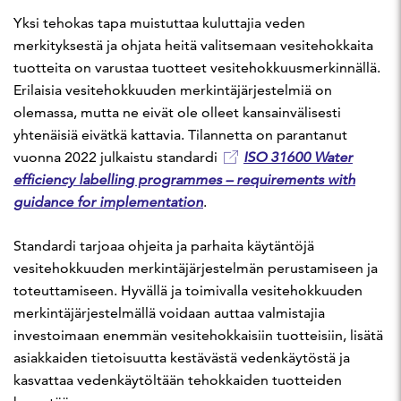
Yksi tehokas tapa muistuttaa kuluttajia veden
merkityksestä ja ohjata heitä valitsemaan vesitehokkaita
tuotteita on varustaa tuotteet vesitehokkuusmerkinnällä.
Erilaisia vesitehokkuuden merkintäjärjestelmiä on
olemassa, mutta ne eivät ole olleet kansainvälisesti
yhtenäisiä eivätkä kattavia. Tilannetta on parantanut
vuonna 2022 julkaistu standardi
ISO 31600 Water
efficiency labelling programmes – requirements with
guidance for implementation
.
Standardi tarjoaa ohjeita ja parhaita käytäntöjä
vesitehokkuuden merkintäjärjestelmän perustamiseen ja
toteuttamiseen. Hyvällä ja toimivalla vesitehokkuuden
merkintäjärjestelmällä voidaan auttaa valmistajia
investoimaan enemmän vesitehokkaisiin tuotteisiin, lisätä
asiakkaiden tietoisuutta kestävästä vedenkäytöstä ja
kasvattaa vedenkäytöltään tehokkaiden tuotteiden