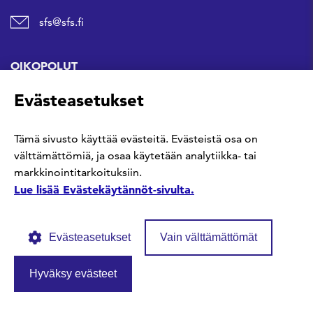
sfs@sfs.fi
OIKOPOLUT
Evästeasetukset
Hanki standardi
Tämä sivusto käyttää evästeitä. Evästeistä osa on
Kommentoi tekeillä olevia standardeja
välttämättömiä, ja osaa käytetään analytiikka- tai
markkinointitarkoituksiin.
Anna meille palautetta
Lue lisää Evästekäytännöt-sivulta.
Evästeasetukset
Vain välttämättömät
Hyväksy evästeet
© SFS ry
Tietosuojaseloste
Evästekäytännöt