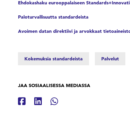
Ehdokashaku eurooppalaiseen Standards+Innovatio
Paloturvallisuutta standardeista
Avoimen datan direktiivi ja arvokkaat tietoaineisto
Kokemuksia standardeista
Palvelut
JAA SOSIAALISESSA MEDIASSA
Jaa Facebookissa
Jaa Linkedinissä
Jaa Whatsappissa