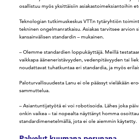
osallistuu myös yksittäisiin asiakastoimeksiantoihin et
Teknologian tutkimuskeskus VTT:n tytäryhtiön toimin
tekninen ongelmanratkaisu. Asiakas tarvitsee arvion si
kansainvälisen standardin – mukainen.
– Olemme standardien loppukäyttäjä. Meillä testataan
vaikkapa ääneneristävyyden, vedenpitävyyden tai li
noudattavat tuhatkuntaa eri standardia, ja myös erila
Paloturvallisuudesta Lanu ei ole päässyt vieläkään ero
sammuttelua.
– Asiantuntijatyötä ei voi robotisoida. Lähes joka p
onkin vaikea – tai nopealta näyttänyt homma osoittaut
standardimenetelmällä, jota ei ole aiemmin käytetty.
Palvelut kuumana perunana