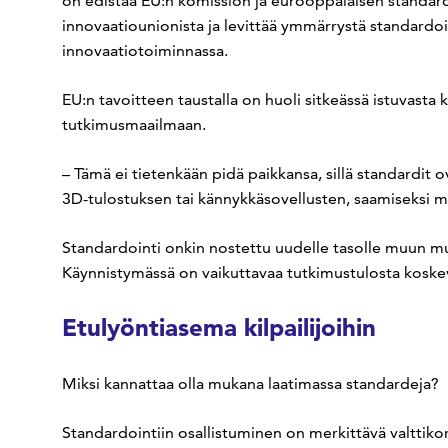
on edistää EU:n komission ja eurooppalaisen standard
innovaatiounionista ja levittää ymmärrystä standardo
innovaatiotoiminnassa.
EU:n tavoitteen taustalla on huoli sitkeässä istuvasta
tutkimusmaailmaan.
– Tämä ei tietenkään pidä paikkansa, sillä standardit 
3D-tulostuksen tai kännykkäsovellusten, saamiseksi ma
Standardointi onkin nostettu uudelle tasolle muun m
Käynnistymässä on vaikuttavaa tutkimustulosta koske
Etulyöntiasema kilpailijoihin
Miksi kannattaa olla mukana laatimassa standardeja?
Standardointiin osallistuminen on merkittävä valttikort