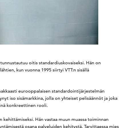
 tunnustautuu oitis standardiuskovaiseksi. Hän on
ähtien, kun vuonna 1995 siirtyi VTT:n sisällä
akkaasti eurooppalaisen standardointijärjestelmän
yt iso sisämarkkina, jolla on yhteiset pelisäännöt ja joka
nä konkreettinen rooli.
an kehittämiseksi. Hän vastaa muun muassa toiminnan
yntämisestä osana palveluiden kehitystä. Tarvittaessa mies