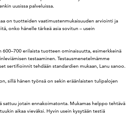
enkin uusissa palveluissa.
taa on tuotteiden vaatimustenmukaisuuden arviointi ja
itä, onko hänelle tärkeä asia sovitun – usein
 600–700 erilaista tuotteen ominaisuutta, esimerkkeinä
ekinleviämisen testaaminen. Testausmenetelmämme
iset sertifioinnit tehdään standardien mukaan, Lanu sanoo.
on, sillä hänen työnsä on sekin eräänlaisten tulipalojen
äivä sattuu jotain ennakoimatonta. Mukamas helppo tehtävä
uukin aikaa vieväksi. Hyvin usein kysytään testiä