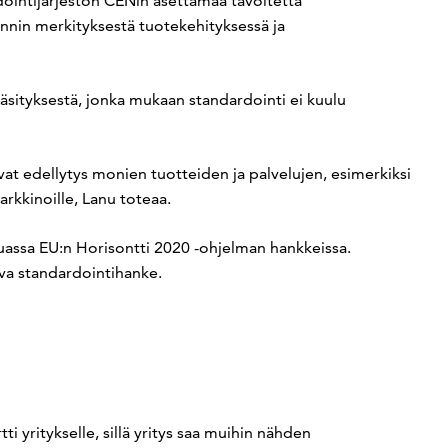
ointijärjestön CENin asettamaa tavoitetta
innin merkityksestä tuotekehityksessä ja
 käsityksestä, jonka mukaan standardointi ei kuulu
ovat edellytys monien tuotteiden ja palvelujen, esimerkiksi
rkkinoille, Lanu toteaa.
uassa EU:n Horisontti 2020 -ohjelman hankkeissa.
va standardointihanke.
ti yritykselle, sillä yritys saa muihin nähden