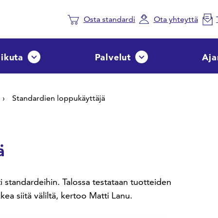
Osta standardi
Ota yhteyttä
aikuta
Palvelut
Aja
Avaa tai sulje pudotusvalikko
Avaa tai sulje pudotusvalik
Standardien loppukäyttäjä
ä
 standardeihin. Talossa testataan tuotteiden
ea siitä väliltä, kertoo Matti Lanu.