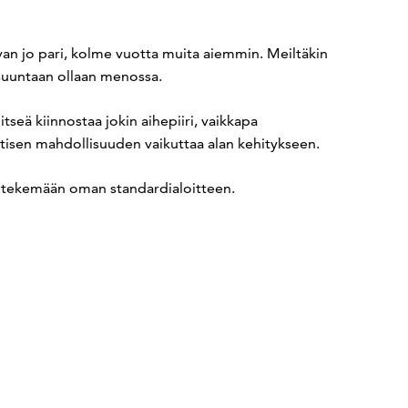
uvan jo pari, kolme vuotta muita aiemmin. Meiltäkin
 suuntaan ollaan menossa.
tseä kiinnostaa jokin aihepiiri, vaikkapa
tisen mahdollisuuden vaikuttaa alan kehitykseen.
see tekemään oman standardialoitteen.