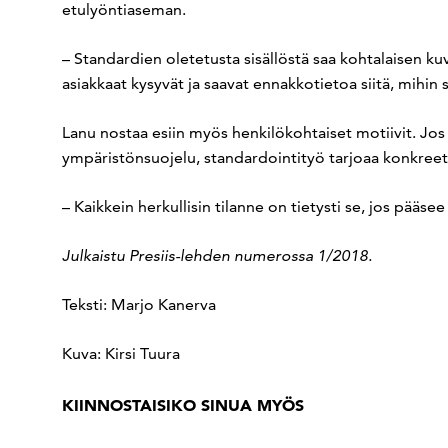
etulyöntiaseman.
– Standardien oletetusta sisällöstä saa kohtalaisen k
asiakkaat kysyvät ja saavat ennakkotietoa siitä, mihin
Lanu nostaa esiin myös henkilökohtaiset motiivit. Jos i
ympäristönsuojelu, standardointityö tarjoaa konkreet
– Kaikkein herkullisin tilanne on tietysti se, jos pää
Julkaistu Presiis-lehden numerossa 1/2018.
Teksti: Marjo Kanerva
Kuva: Kirsi Tuura
KIINNOSTAISIKO SINUA MYÖS