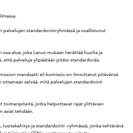
ilmassa.
 palvelujen standardointiryhmässä ja osallistunut
n osa-alue, joka Lanun mukaan herättää huolta ja
ä, että palveluja ylipäätään pitäisi standardoida.
omission mandaatti eli komissio on ilmoittanut pitävänsä
an ottamaan selvää, mitä palvelujen standardointi
t toimenpiteitä, jotka helpottavat rajat ylittävien
en asiat tehdään.
, tuotekehitys ja standardointi -ryhmässä, jonka tehtävänä