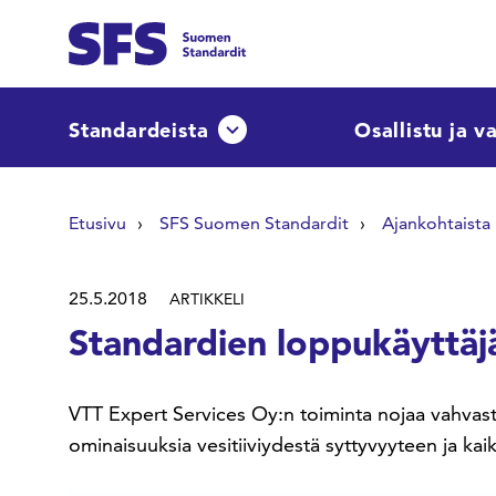
Siirry sisältöön
Etsi sivuilta
Standardeista
Osallistu ja v
Avaa tai sulje pudotusvalikko
Hae hakutermillä
Etusivu
SFS Suomen Standardit
Ajankohtaista
25.5.2018
ARTIKKELI
Standardien loppukäyttäj
VTT Expert Services Oy:n toiminta nojaa vahvasti
ominaisuuksia vesitiiviydestä syttyvyyteen ja kaikk