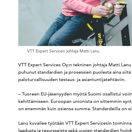
VTT Expert Servicen johtaja Matti Lanu.
VTT Expert Services Oy:n tekninen johtaja Matti Lanu
puhunut standardien ja prosessien puolesta aina siitä l
paloturvallisuuden testaus- ja asiantuntijatehtäviin.
– Tuoreen EU-jäsenyyden myötä Suomi osallistui voim
kehittämiseen. Euroopan unionista on sittemmin syntyn
on enemmän kuin osiensa summa. Standardeilla on sii
Lanu kuvailee työtään VTT Expert Servicesin toiminn
laadusta ja resursseista sekä uusien standardien hyöd