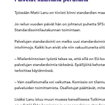
Työssään Matti Lanu on tiiviisti kiinni standardien maa
Jo reilun vuoden päivät hän on johtanut puhetta SFS:n
Standardisointilautakunnan toimintaan.
Palvelujen standardointi on melko uusi standardoinni
intohimoja. Kaikki kun eivät ole niin vakuuttuneita siit
– Mielenkiintoisen työstä tekee se, että sillä on EU-k
palvelujen standardointia tärkeänä. Epäilijöitä kehot
tarkoittaa käytännössä.
– Vain osallistumalla voi vaikuttaa. Komissio on tilannu
palveluiden toimittamista. Osallistujat päättävät, mit
Lisäksi Lanu istuu muun muassa kansallisessa Tutkimus