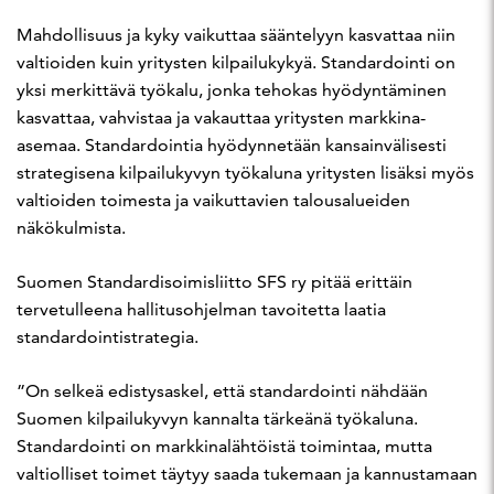
Mahdollisuus ja kyky vaikuttaa sääntelyyn kasvattaa niin
valtioiden kuin yritysten kilpailukykyä. Standardointi on
yksi merkittävä työkalu, jonka tehokas hyödyntäminen
kasvattaa, vahvistaa ja vakauttaa yritysten markkina-
asemaa. Standardointia hyödynnetään kansainvälisesti
strategisena kilpailukyvyn työkaluna yritysten lisäksi myös
valtioiden toimesta ja vaikuttavien talousalueiden
näkökulmista.
Suomen Standardisoimisliitto SFS ry pitää erittäin
tervetulleena hallitusohjelman tavoitetta laatia
standardointistrategia.
”On selkeä edistysaskel, että standardointi nähdään
Suomen kilpailukyvyn kannalta tärkeänä työkaluna.
Standardointi on markkinalähtöistä toimintaa, mutta
valtiolliset toimet täytyy saada tukemaan ja kannustamaan