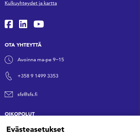
Kulkuyhteydet ja kartta
SFS Facebookissa
SFS Linkedinissä
SFS Youtubessa
OTA YHTEYTTÄ
Avoinna ma-pe 9−15
+358 9 1499 3353
sfs@sfs.fi
OIKOPOLUT
Evästeasetukset
Hanki standardi