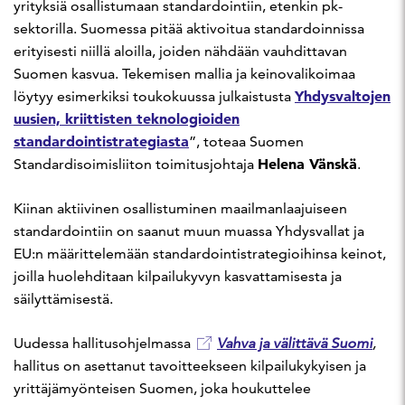
yrityksiä osallistumaan standardointiin, etenkin pk-
sektorilla. Suomessa pitää aktivoitua standardoinnissa
erityisesti niillä aloilla, joiden nähdään vauhdittavan
Suomen kasvua. Tekemisen mallia ja keinovalikoimaa
Yhdysvaltojen
löytyy esimerkiksi toukokuussa julkaistusta
uusien, kriittisten teknologioiden
standardointistrategiasta
”, toteaa Suomen
Helena Vänskä
Standardisoimisliiton toimitusjohtaja
.
Kiinan aktiivinen osallistuminen maailmanlaajuiseen
standardointiin on saanut muun muassa Yhdysvallat ja
EU:n määrittelemään standardointistrategioihinsa keinot,
joilla huolehditaan kilpailukyvyn kasvattamisesta ja
säilyttämisestä.
Uudessa hallitusohjelmassa
Vahva ja välittävä Suomi
,
hallitus on asettanut tavoitteekseen kilpailukykyisen ja
yrittäjämyönteisen Suomen, joka houkuttelee