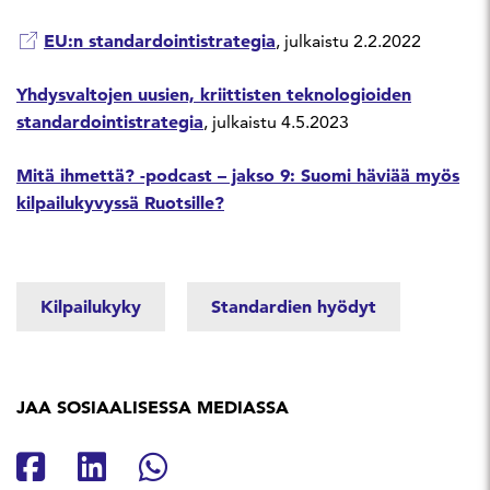
EU:n standardointistrategia
, julkaistu 2.2.2022
Yhdysvaltojen uusien, kriittisten teknologioiden
standardointistrategia
, julkaistu 4.5.2023
Mitä ihmettä? -podcast – jakso 9: Suomi häviää myös
kilpailukyvyssä Ruotsille?
Kilpailukyky
Standardien hyödyt
JAA SOSIAALISESSA MEDIASSA