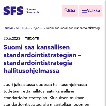
Siirry sisältöön
Etsi
Valikko
Etsi sivuilta
Etusivu
SFS Suomen Standardit
Ajankohtaista
Suomi saa kansallisen standardointistrategian – standardointistrategia hallitusohjelmassa
Hae hakutermillä
20.6.2023
TIEDOTE
Suomi saa kansallisen
standardointistrategian –
standardointistrategia
hallitusohjelmassa
Juuri julkaistussa uudessa hallitusohjelmassa
todetaan, että hallitus laatii kansallisen
standardointistrategian. Kirjauksen mukaan
standardointistrategialla määritellään Suomen