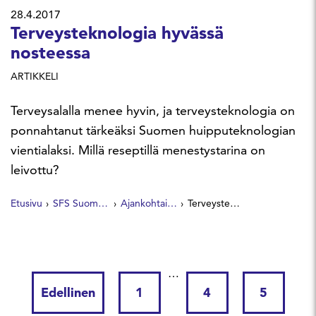
28.4.2017
Terveysteknologia hyvässä
nosteessa
ARTIKKELI
Terveysalalla menee hyvin, ja terveysteknologia on
ponnahtanut tärkeäksi Suomen huipputeknologian
vientialaksi. Millä reseptillä menestystarina on
leivottu?
Etusivu
SFS Suomen Standardit
Ajankohtaista
Terveysteknologia hyvässä nosteessa
…
Edellinen
1
4
5