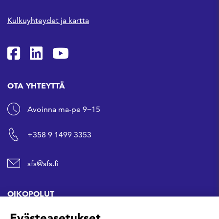
Kulkuyhteydet ja kartta
SFS Facebookissa
SFS Linkedinissä
SFS Youtubessa
OTA YHTEYTTÄ
Avoinna ma-pe 9−15
+358 9 1499 3353
sfs@sfs.fi
OIKOPOLUT
Evästeasetukset
Hanki standardi