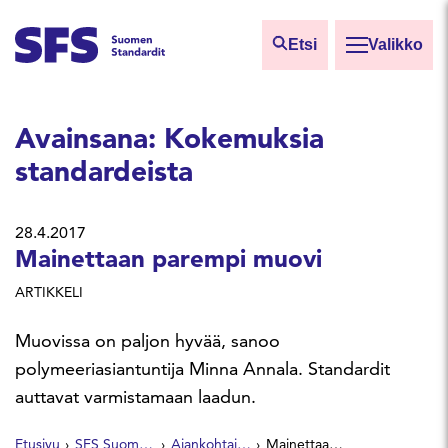
Siirry sisältöön
Etsi
Valikko
Etsi sivuilta
Avainsana:
Kokemuksia
Hae hakutermillä
standardeista
28.4.2017
Mainettaan parempi muovi
ARTIKKELI
Muovissa on paljon hyvää, sanoo
polymeeriasiantuntija Minna Annala. Standardit
auttavat varmistamaan laadun.
Etusivu
SFS Suomen Standardit
Ajankohtaista
Mainettaan parempi muovi