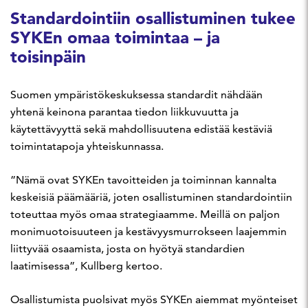
Standardointiin osallistuminen tukee
SYKEn omaa toimintaa – ja
toisinpäin
Suomen ympäristökeskuksessa standardit nähdään
yhtenä keinona parantaa tiedon liikkuvuutta ja
käytettävyyttä sekä mahdollisuutena edistää kestäviä
toimintatapoja yhteiskunnassa.
”Nämä ovat SYKEn tavoitteiden ja toiminnan kannalta
keskeisiä päämääriä, joten osallistuminen standardointiin
toteuttaa myös omaa strategiaamme. Meillä on paljon
monimuotoisuuteen ja kestävyysmurrokseen laajemmin
liittyvää osaamista, josta on hyötyä standardien
laatimisessa”, Kullberg kertoo.
Osallistumista puolsivat myös SYKEn aiemmat myönteiset