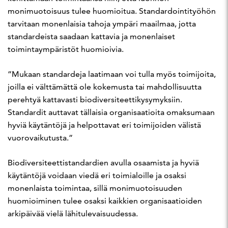
monimuotoisuus tulee huomioitua. Standardointityöhön
tarvitaan monenlaisia tahoja ympäri maailmaa, jotta
standardeista saadaan kattavia ja monenlaiset
toimintaympäristöt huomioivia.
”Mukaan standardeja laatimaan voi tulla myös toimijoita,
joilla ei välttämättä ole kokemusta tai mahdollisuutta
perehtyä kattavasti biodiversiteettikysymyksiin.
Standardit auttavat tällaisia organisaatioita omaksumaan
hyviä käytäntöjä ja helpottavat eri toimijoiden välistä
vuorovaikutusta.”
Biodiversiteettistandardien avulla osaamista ja hyviä
käytäntöjä voidaan viedä eri toimialoille ja osaksi
monenlaista toimintaa, sillä monimuotoisuuden
huomioiminen tulee osaksi kaikkien organisaatioiden
arkipäivää vielä lähitulevaisuudessa.