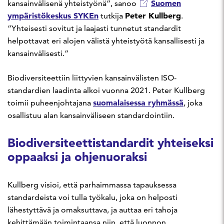
Suomen
kansainvälisenä yhteistyönä”, sanoo
ympäristökeskus SYKEn
Peter Kullberg
tutkija
.
”Yhteisesti sovitut ja laajasti tunnetut standardit
helpottavat eri alojen välistä yhteistyötä kansallisesti ja
kansainvälisesti.”
Biodiversiteettiin liittyvien kansainvälisten ISO-
standardien laadinta alkoi vuonna 2021. Peter Kullberg
suomalaisessa ryhmässä
toimii puheenjohtajana
, joka
osallistuu alan kansainväliseen standardointiin.
Biodiversiteettistandardit yhteiseksi
oppaaksi ja ohjenuoraksi
Kullberg visioi, että parhaimmassa tapauksessa
standardeista voi tulla työkalu, joka on helposti
lähestyttävä ja omaksuttava, ja auttaa eri tahoja
kehittämään toimintaansa niin, että luonnon