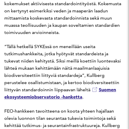
kokemukset aktiivisesta standardointityöstä. Kokemusta
on kertynyt esimerkiksi veden ja maaperän laadun
mittaamista koskevasta standardoinnista sekä muun
muassa teollisuuden ja kaupan soveltamien standardien
toimivuuden arvioinneista.
”Tällä hetkellä SYKEssä on meneillään useita
tutkimushankkeita, jotka hyötyvät standardeista ja
tukevat niiden kehitystä. Siksi meillä koettiin luontevaksi
lähteä mukaan kehittämään näitä maailmanlaajuisia
biodiversiteettiin liittyviä standardeja”, Kullberg
perustelee osallistumistaan, ja kertoo biodiversiteettiin
Suomen
liittyvän standardoinnin liippaavan läheltä
ekosysteemiobservatorio -hanketta
.
FEO-hankkeen tavoitteena on koota yhteen hajallaan
olevia luonnon tilan seurantaa tukevia toimintoja sekä
kehittää tutkimus- ja seurantainfrastruktuureja. Kullberg