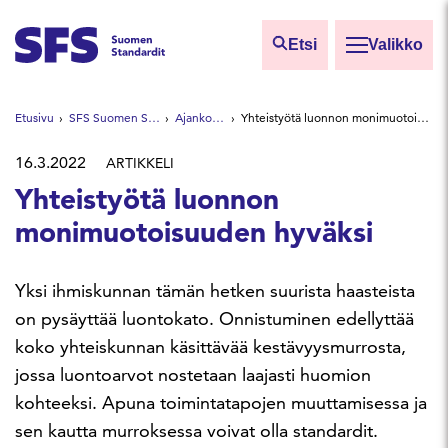
Siirry sisältöön
Etsi
Valikko
Etsi sivuilta
Etusivu
SFS Suomen Standardit
Ajankohtaista
Yhteistyötä luonnon monimuotoisuuden hyväksi
Hae hakutermillä
16.3.2022
ARTIKKELI
Yhteistyötä luonnon
monimuotoisuuden hyväksi
Yksi ihmiskunnan tämän hetken suurista haasteista
on pysäyttää luontokato. Onnistuminen edellyttää
koko yhteiskunnan käsittävää kestävyysmurrosta,
jossa luontoarvot nostetaan laajasti huomion
kohteeksi. Apuna toimintatapojen muuttamisessa ja
sen kautta murroksessa voivat olla standardit.