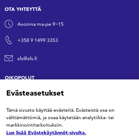
OTA YHTEYTTÄ
Avoinna ma-pe 9−15
+358 9 1499 3353
sfs@sfs.fi
OIKOPOLUT
Evästeasetukset
Hanki standardi
Tämä sivusto käyttää evästeitä. Evästeistä osa on
Kommentoi tekeillä olevia standardeja
välttämättömiä, ja osaa käytetään analytiikka- tai
markkinointitarkoituksiin.
Anna meille palautetta
Lue lisää Evästekäytännöt-sivulta.