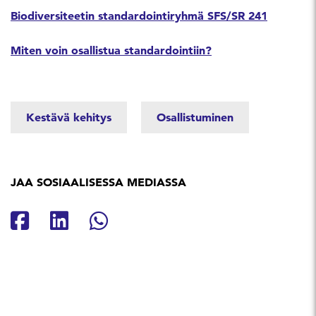
Biodiversiteetin standardointiryhmä SFS/SR 241
Miten voin osallistua standardointiin?
Kestävä kehitys
Osallistuminen
JAA SOSIAALISESSA MEDIASSA
Jaa Facebookissa
Jaa Linkedinissä
Jaa Whatsappissa