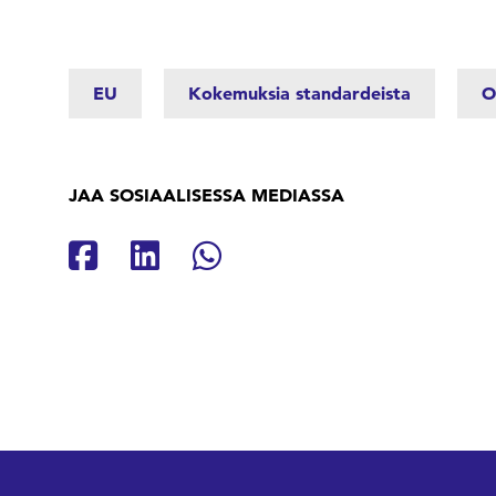
EU
Kokemuksia standardeista
O
JAA SOSIAALISESSA MEDIASSA
Jaa Facebookissa
Jaa Linkedinissä
Jaa Whatsappissa