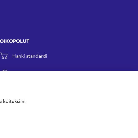
OIKOPOLUT
Hanki standardi
Kommentoi tekeillä olevia standardeja
Anna meille palautetta
rkoituksiin.