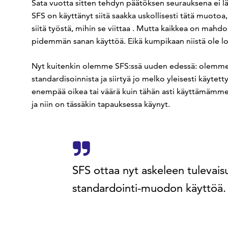
Sata vuotta sitten tehdyn päätöksen seurauksena ei l
SFS on käyttänyt siitä saakka uskollisesti tätä muotoa
siitä työstä, mihin se viittaa . Mutta kaikkea on mahdo
pidemmän sanan käyttöä. Eikä kumpikaan niistä ole lo
Nyt kuitenkin olemme SFS:ssä uuden edessä: olemme 
standardisoinnista ja siirtyä jo melko yleisesti käyt
enempää oikea tai väärä kuin tähän asti käyttämämme 
ja niin on tässäkin tapauksessa käynyt.
SFS ottaa nyt askeleen tuleva
standardointi-muodon käyttöä.