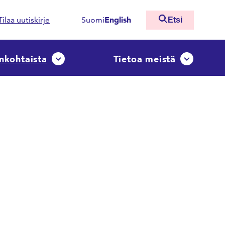
English
Tilaa uutiskirje
Suomi
Etsi
nkohtaista
Tietoa meistä
ko
Avaa tai sulje pudotusvalikko
Avaa tai sulj