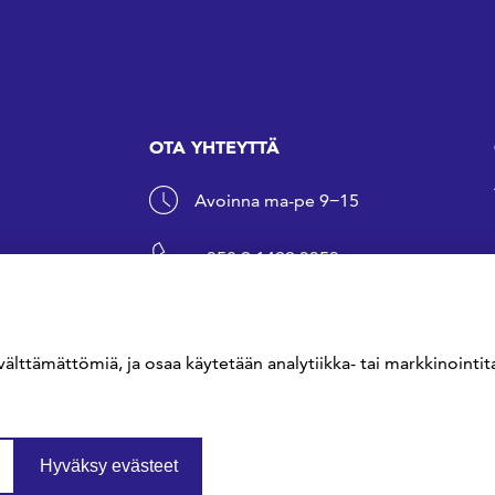
OTA YHTEYTTÄ
Avoinna ma-pe 9−15
+358 9 1499 3353
sfs@sfs.fi
välttämättömiä, ja osaa käytetään analytiikka- tai markkinointita
Hyväksy evästeet