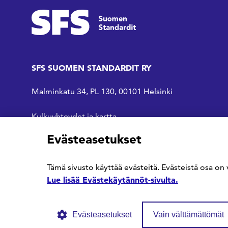
SFS SUOMEN STANDARDIT RY
Malminkatu 34, PL 130, 00101 Helsinki
Kulkuyhteydet ja kartta
Evästeasetukset
SFS Facebookissa
SFS Linkedinissä
SFS Youtubessa
Tämä sivusto käyttää evästeitä. Evästeistä osa on 
Lue lisää Evästekäytännöt-sivulta.
Evästeasetukset
Vain välttämättömät
© SFS ry
Tietosuojaseloste
Evästekäytännöt