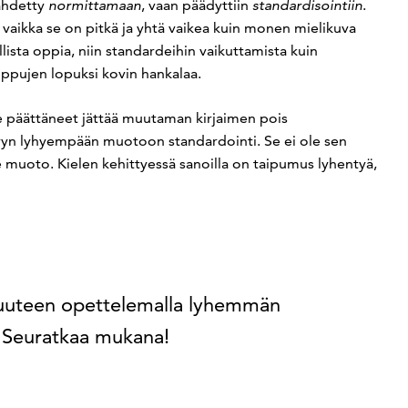
ähdetty
normittamaan
, vaan päädyttiin
standardisointiin
.
, vaikka se on pitkä ja yhtä vaikea kuin monen mielikuva
llista oppia, niin standardeihin vaikuttamista kuin
ppujen lopuksi kovin hankalaa.
päättäneet jättää muutaman kirjaimen pois
ettyyn lyhyempään muotoon standardointi. Se ei ole sen
muoto. Kielen kehittyessä sanoilla on taipumus lyhentyä,
isuuteen opettelemalla lyhemmän
 Seuratkaa mukana!