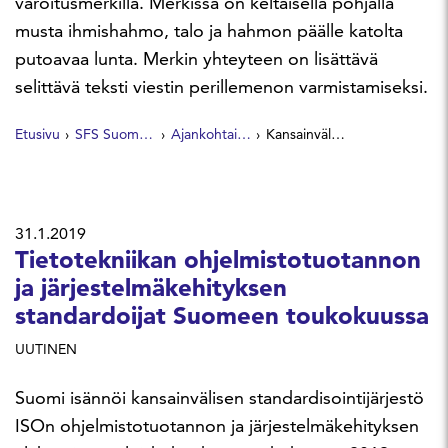
varoitusmerkillä. Merkissä on keltaisella pohjalla
musta ihmishahmo, talo ja hahmon päälle katolta
putoavaa lunta. Merkin yhteyteen on lisättävä
selittävä teksti viestin perillemenon varmistamiseksi.
Etusivu
SFS Suomen Standardit
Ajankohtaista
Kansainvälinen merkki varoittaa katolta putoavasta lumesta
31.1.2019
Tietotekniikan ohjelmistotuotannon
ja järjestelmäkehityksen
standardoijat Suomeen toukokuussa
UUTINEN
Suomi isännöi kansainvälisen standardisointijärjestö
ISOn ohjelmistotuotannon ja järjestelmäkehityksen