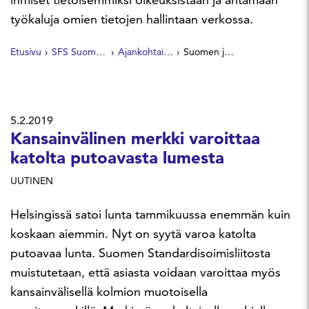
työkaluja omien tietojen hallintaan verkossa.
Etusivu
SFS Suomen Standardit
Ajankohtaista
Suomen johdolla reilulle datataloudelle yhteiset tekniset vaatimusmäärittelyt Eurooppaan
5.2.2019
Kansainvälinen merkki varoittaa
katolta putoavasta lumesta
UUTINEN
Helsingissä satoi lunta tammikuussa enemmän kuin
koskaan aiemmin. Nyt on syytä varoa katolta
putoavaa lunta. Suomen Standardisoimisliitosta
muistutetaan, että asiasta voidaan varoittaa myös
kansainvälisellä kolmion muotoisella