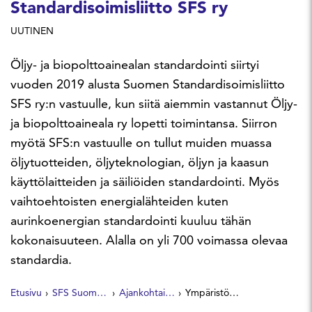
Standardisoimisliitto SFS ry
UUTINEN
Öljy- ja biopolttoainealan standardointi siirtyi
vuoden 2019 alusta Suomen Standardisoimisliitto
SFS ry:n vastuulle, kun siitä aiemmin vastannut Öljy-
ja biopolttoaineala ry lopetti toimintansa. Siirron
myötä SFS:n vastuulle on tullut muiden muassa
öljytuotteiden, öljyteknologian, öljyn ja kaasun
käyttölaitteiden ja säiliöiden standardointi. Myös
vaihtoehtoisten energialähteiden kuten
aurinkoenergian standardointi kuuluu tähän
kokonaisuuteen. Alalla on yli 700 voimassa olevaa
standardia.
Etusivu
SFS Suomen Standardit
Ajankohtaista
Ympäristötekijät vaikuttavat voimakkaasti öljy- ja biopolttoainealaan – standardoinnista vastaa nyt Suomen Standardisoimisliitto SFS ry