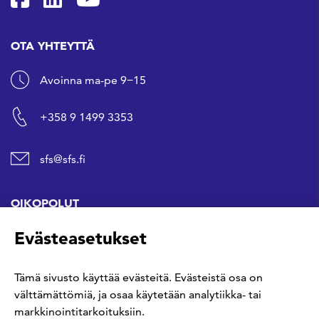
OTA YHTEYTTÄ
Avoinna ma-pe 9−15
+358 9 1499 3353
sfs@sfs.fi
OIKOPOLUT
Evästeasetukset
Hanki standardi
Tämä sivusto käyttää evästeitä. Evästeistä osa on
Kommentoi tekeillä olevia standardeja
välttämättömiä, ja osaa käytetään analytiikka- tai
markkinointitarkoituksiin.