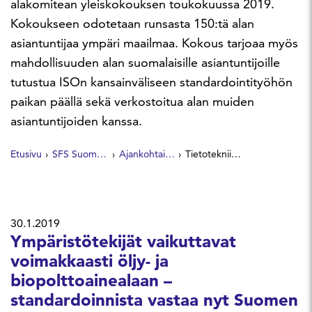
alakomitean yleiskokouksen toukokuussa 2019.
Kokoukseen odotetaan runsasta 150:tä alan
asiantuntijaa ympäri maailmaa. Kokous tarjoaa myös
mahdollisuuden alan suomalaisille asiantuntijoille
tutustua ISOn kansainväliseen standardointityöhön
paikan päällä sekä verkostoitua alan muiden
asiantuntijoiden kanssa.
Etusivu
SFS Suomen Standardit
Ajankohtaista
Tietotekniikan ohjelmistotuotannon ja järjestelmäkehityksen standardoijat Suomeen toukokuussa
30.1.2019
Ympäristötekijät vaikuttavat
voimakkaasti öljy- ja
biopolttoainealaan –
standardoinnista vastaa nyt Suomen