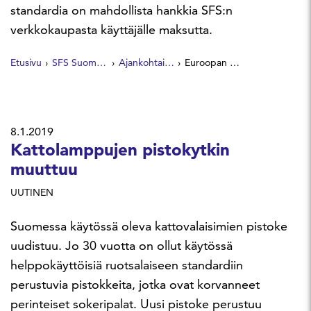
standardia on mahdollista hankkia SFS:n
verkkokaupasta käyttäjälle maksutta.
Etusivu
SFS Suomen Standardit
Ajankohtaista
Euroopan komissio sponsoroi sähköisen laskutuksen (eInvoicing) käyttöönottoa – standardit käyttöön maksutta
8.1.2019
Kattolamppujen pistokytkin
muuttuu
UUTINEN
Suomessa käytössä oleva kattovalaisimien pistoke
uudistuu. Jo 30 vuotta on ollut käytössä
helppokäyttöisiä ruotsalaiseen standardiin
perustuvia pistokkeita, jotka ovat korvanneet
perinteiset sokeripalat. Uusi pistoke perustuu