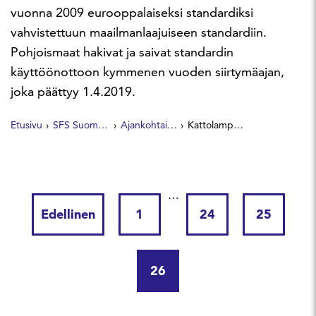
vuonna 2009 eurooppalaiseksi standardiksi
vahvistettuun maailmanlaajuiseen standardiin.
Pohjoismaat hakivat ja saivat standardin
käyttöönottoon kymmenen vuoden siirtymäajan,
joka päättyy 1.4.2019.
Etusivu
SFS Suomen Standardit
Ajankohtaista
Kattolamppujen pistokytkin muuttuu
…
Edellinen
1
24
25
26