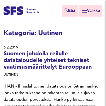
Siirry sisältöön
Etsi
Valikko
Etsi sivuilta
Kategoria:
Uutinen
Hae hakutermillä
6.2.2019
Suomen johdolla reilulle
datataloudelle yhteiset tekniset
vaatimusmäärittelyt Eurooppaan
UUTINEN
IHAN - Ihmislähtöinen datatalous on Sitran hanke,
jonka tarkoituksena on rakentaa reilun ja sujuvan
datatalouden perustuksia. Hanke pyrkii saamaan
ihmiset tietoisemmiksi oikeuksistaan ja antamaan