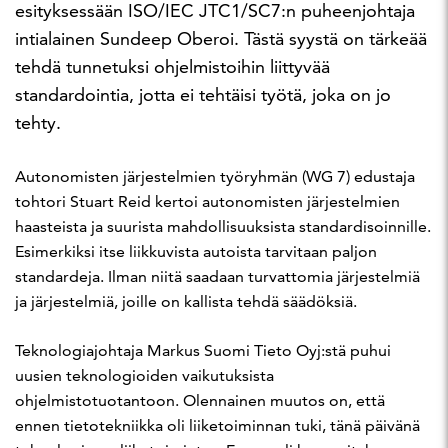
esityksessään ISO/IEC JTC1/SC7:n puheenjohtaja
intialainen Sundeep Oberoi. Tästä syystä on tärkeää
tehdä tunnetuksi ohjelmistoihin liittyvää
standardointia, jotta ei tehtäisi työtä, joka on jo
tehty.
Autonomisten järjestelmien työryhmän (WG 7) edustaja
tohtori Stuart Reid kertoi autonomisten järjestelmien
haasteista ja suurista mahdollisuuksista standardisoinnille.
Esimerkiksi itse liikkuvista autoista tarvitaan paljon
standardeja. Ilman niitä saadaan turvattomia järjestelmiä
ja järjestelmiä, joille on kallista tehdä säädöksiä.
Teknologiajohtaja Markus Suomi Tieto Oyj:stä puhui
uusien teknologioiden vaikutuksista
ohjelmistotuotantoon. Olennainen muutos on, että
ennen tietotekniikka oli liiketoiminnan tuki, tänä päivänä