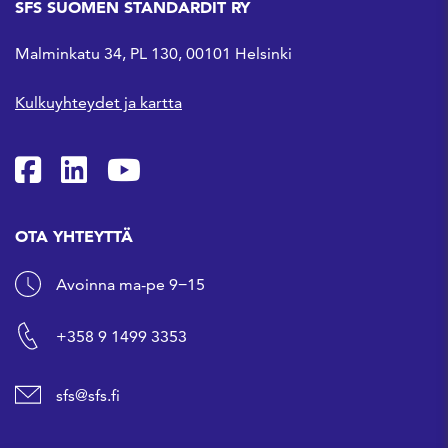
SFS SUOMEN STANDARDIT RY
Malminkatu 34, PL 130, 00101 Helsinki
Kulkuyhteydet ja kartta
SFS Facebookissa
SFS Linkedinissä
SFS Youtubessa
OTA YHTEYTTÄ
Avoinna ma-pe 9−15
+358 9 1499 3353
sfs@sfs.fi