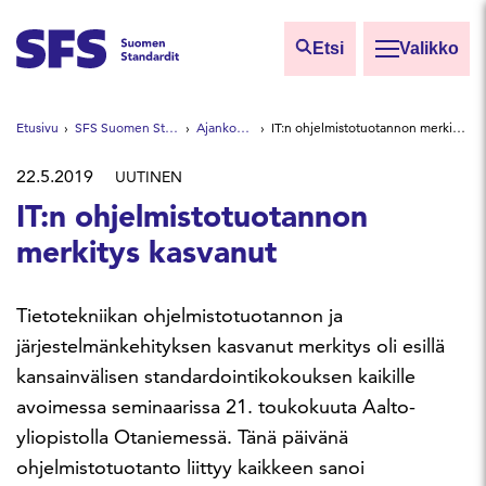
Siirry sisältöön
Etsi
Valikko
Etsi sivuilta
Etusivu
SFS Suomen Standardit
Ajankohtaista
IT:n ohjelmistotuotannon merkitys kasvanut
Hae hakutermillä
22.5.2019
UUTINEN
IT:n ohjelmistotuotannon
merkitys kasvanut
Tietotekniikan ohjelmistotuotannon ja
järjestelmänkehityksen kasvanut merkitys oli esillä
kansainvälisen standardointikokouksen kaikille
avoimessa seminaarissa 21. toukokuuta Aalto-
yliopistolla Otaniemessä. Tänä päivänä
ohjelmistotuotanto liittyy kaikkeen sanoi