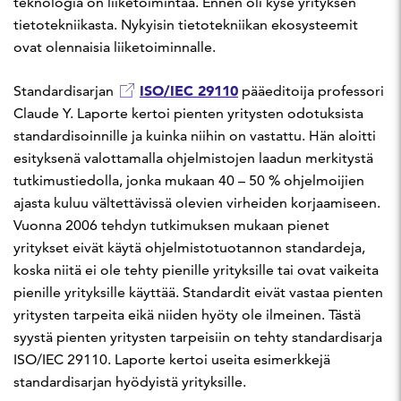
teknologia on liiketoimintaa. Ennen oli kyse yrityksen
tietotekniikasta. Nykyisin tietotekniikan ekosysteemit
ovat olennaisia liiketoiminnalle.
ISO/IEC 29110
Standardisarjan
pääeditoija professori
Claude Y. Laporte kertoi pienten yritysten odotuksista
standardisoinnille ja kuinka niihin on vastattu. Hän aloitti
esityksenä valottamalla ohjelmistojen laadun merkitystä
tutkimustiedolla, jonka mukaan 40 – 50 % ohjelmoijien
ajasta kuluu vältettävissä olevien virheiden korjaamiseen.
Vuonna 2006 tehdyn tutkimuksen mukaan pienet
yritykset eivät käytä ohjelmistotuotannon standardeja,
koska niitä ei ole tehty pienille yrityksille tai ovat vaikeita
pienille yrityksille käyttää. Standardit eivät vastaa pienten
yritysten tarpeita eikä niiden hyöty ole ilmeinen. Tästä
syystä pienten yritysten tarpeisiin on tehty standardisarja
ISO/IEC 29110. Laporte kertoi useita esimerkkejä
standardisarjan hyödyistä yrityksille.