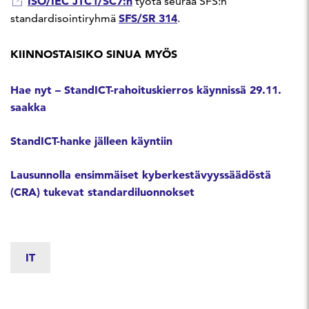
ISO/IEC JTC1/SC7:n
työtä seuraa SFS:n
SFS/SR 314
standardisointiryhmä
.
KIINNOSTAISIKO SINUA MYÖS
Hae nyt – StandICT-rahoituskierros käynnissä 29.11.
saakka
StandICT-hanke jälleen käyntiin
Lausunnolla ensimmäiset kyberkestävyyssäädöstä
(CRA) tukevat standardiluonnokset
IT