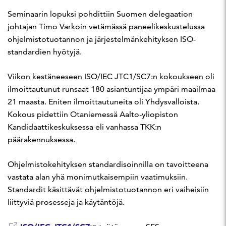
Seminaarin lopuksi pohdittiin Suomen delegaation
johtajan Timo Varkoin vetämässä paneelikeskustelussa
ohjelmistotuotannon ja järjestelmänkehityksen ISO-
standardien hyötyjä.
Viikon kestäneeseen ISO/IEC JTC1/SC7:n kokoukseen oli
ilmoittautunut runsaat 180 asiantuntijaa ympäri maailmaa
21 maasta. Eniten ilmoittautuneita oli Yhdysvalloista.
Kokous pidettiin Otaniemessä Aalto-yliopiston
Kandidaattikeskuksessa eli vanhassa TKK:n
päärakennuksessa.
Ohjelmistokehityksen standardisoinnilla on tavoitteena
vastata alan yhä monimutkaisempiin vaatimuksiin.
Standardit käsittävät ohjelmistotuotannon eri vaiheisiin
liittyviä prosesseja ja käytäntöjä.