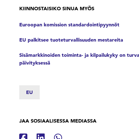
KIINNOSTAISIKO SINUA MYÖS
Euroopan komission standardointipyynnöt
EU palkitsee tuoteturvallisuuden mestareita
Sisämarkkinoiden toiminta- ja kilpailukyky on tur
päivityksessä
EU
JAA SOSIAALISESSA MEDIASSA