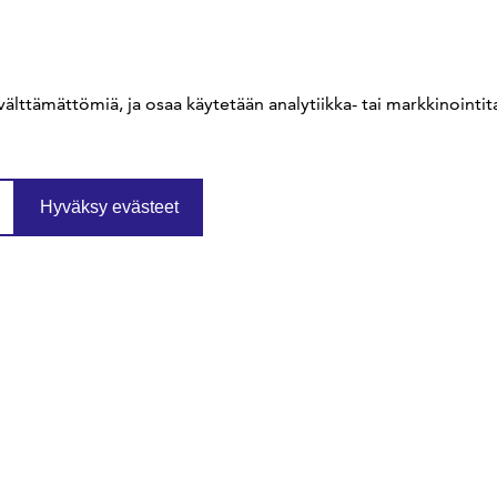
sfs@sfs.fi
välttämättömiä, ja osaa käytetään analytiikka- tai markkinointita
Hyväksy evästeet