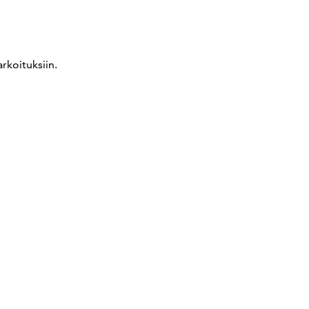
Kommentoi tekeillä olevia standardeja
Anna meille palautetta
rkoituksiin.