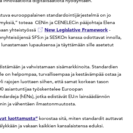
ja innovaatioita digitalisaatiota hyödyntäen.
stuva eurooppalainen standardointijärjestelmä on jo
kimyksiä,” toteaa CENin ja CENELECin pääjohtaja
Elena
New Legislative Framework
maan yhteistyössä
-
nyhteisöjensä SFS:n ja SESKOn kanssa odottavat innolla,
unastamaan lupauksensa ja täyttämään sille asetetut
edistämään ja vahvistamaan sisämarkkinoita. Standardien
utioille on helpompaa, turvallisempaa ja kestävämpää ostaa ja
li rajojen luottaen siihen, että samat korkean tason
.000 asiantuntijaa työskentelee Euroopan
ndardeja (hENs), jotka edistävät EU:n lainsäädännön
nnin ja vähentäen ilmastonmuutosta.
vat luottamusta”
korostaa sitä, miten standardit auttavat
lykkään ja vakaan kaikkien kansalaistensa eduksi.