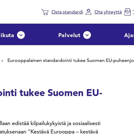
Osta standardi
Ota yhteyttä
aikuta
Palvelut
Aja
Avaa tai sulje pudotusvalikko
Avaa tai sulje pudotusvalik
Eurooppalainen standardointi tukee Suomen EU-puheenjo
ointi tukee Suomen EU-
 edistää kilpailukykyistä ja sosiaalisesti
jatuksenaan ”Kestävä Eurooppa – kestävä