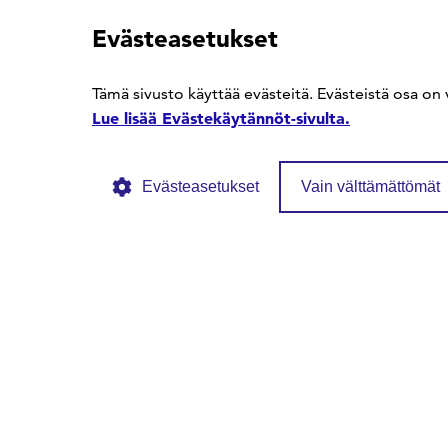
Evästeasetukset
SFS Facebookissa
SFS Linkedinissä
SFS Youtubessa
Tämä sivusto käyttää evästeitä. Evästeistä osa on 
Lue lisää Evästekäytännöt-sivulta.
Evästeasetukset
Vain välttämättömät
© SFS ry
Tietosuojaseloste
Evästekäytännöt