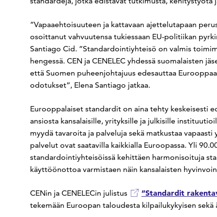
standardeja, jotka edistävät tutkimusta, kehitystyötä 
”Vapaaehtoisuuteen ja kattavaan ajettelutapaan peru
osoittanut vahvuutensa tukiessaan EU-politiikan pyr
Santiago Cid
. ”Standardointiyhteisö on valmis toimi
hengessä. CEN ja CENELEC yhdessä suomalaisten jäse
että Suomen puheenjohtajuus edesauttaa Eurooppaa l
odotukset”, Elena Santiago jatkaa.
Eurooppalaiset standardit on aina tehty keskeisesti 
ansiosta kansalaisille, yrityksille ja julkisille institu
myydä tavaroita ja palveluja sekä matkustaa vapaasti y
palvelut ovat saatavilla kaikkialla Euroopassa. Yli 90
standardointiyhteisöissä kehittäen harmonisoituja sta
käyttöönottoa varmistaen näin kansalaisten hyvinvoi
”Standardit rakenta
CENin ja CENELECin julistus
tekemään Euroopan taloudesta kilpailukykyisen sekä ä