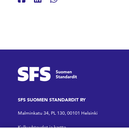
Jaa Facebookissa
Jaa Linkedinissä
Jaa Whatsappissa
SFS SUOMEN STANDARDIT RY
Malminkatu 34, PL 130, 00101 Helsinki
Kulkuyhteydet ja kartta