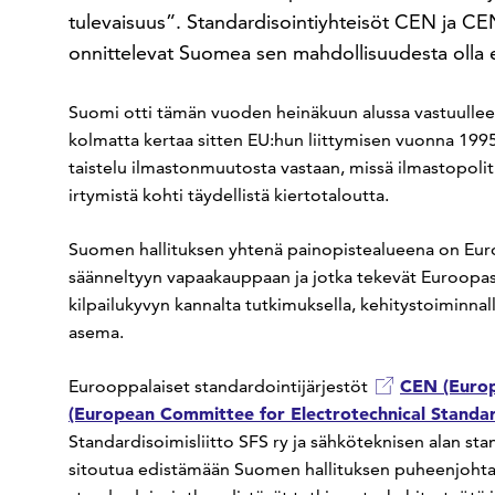
tulevaisuus”. Standardisointiyhteisöt CEN ja
onnittelevat Suomea sen mahdollisuudesta olla ed
Suomi otti tämän vuoden heinäkuun alussa vastuull
kolmatta kertaa sitten EU:hun liittymisen vuonna 199
taistelu ilmastonmuutosta vastaan, missä ilmastopoliti
irtymistä kohti täydellistä kiertotaloutta.
Suomen hallituksen yhtenä painopistealueena on Euroo
säänneltyyn vapaakauppaan ja jotka tekevät Euroopasta 
kilpailukyvyn kannalta tutkimuksella, kehitystoiminnalla
asema.
CEN (Europ
Eurooppalaiset standardointijärjestöt
(European Committee for Electrotechnical Standar
Standardisoimisliitto SFS ry ja sähköteknisen alan sta
sitoutua edistämään Suomen hallituksen puheenjohta