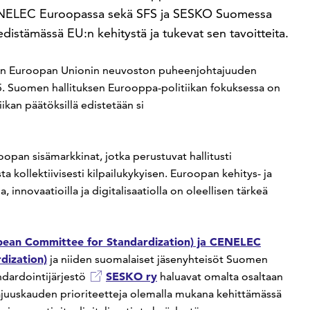
 CENELEC Euroopassa sekä SFS ja SESKO Suomessa
istämässä EU:n kehitystä ja tukevat sen tavoitteita.
een Euroopan Unionin neuvoston puheenjohtajuuden
5. Suomen hallituksen Eurooppa-politiikan fokuksessa on
ikan päätöksillä edistetään si
pan sisämarkkinat, jotka perustuvat hallitusti
kollektiivisesti kilpailukykyisen. Euroopan kehitys- ja
, innovaatioilla ja digitalisaatiolla on oleellisen tärkeä
ean Committee for Standardization) ja CENELEC
dization)
ja niiden suomalaiset jäsenyhteisöt Suomen
SESKO ry
ndardointijärjestö
haluavat omalta osaltaan
juuskauden prioriteetteja olemalla mukana kehittämässä