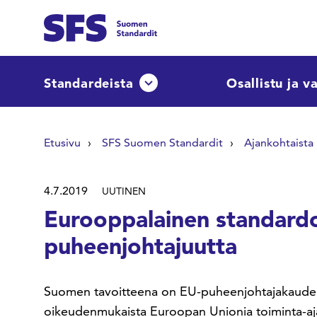
Siirry sisältöön
Etsi sivuilta
Standardeista
Osallistu ja v
Avaa tai sulje pudotusvalikko
Hae hakutermillä
Etusivu
SFS Suomen Standardit
Ajankohtaista
4.7.2019
UUTINEN
Eurooppalainen standard
puheenjohtajuutta
Suomen tavoitteena on EU-puheenjohtajakaudellaan
oikeudenmukaista Euroopan Unionia toiminta-a