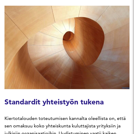
Standardit yhteistyön tukena
Kiertotalouden toteutumisen kannalta oleellista on, että
sen omaksuu koko yhteiskunta kuluttajista yrityksiin ja
julkisiin organisaatioihin. Uudistuminen vaatii kaiken