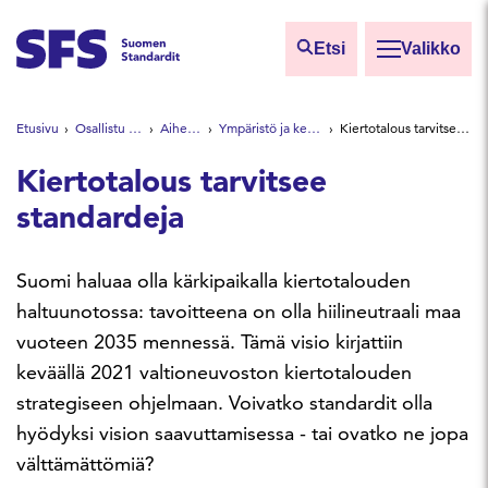
Siirry sisältöön
Etsi
Valikko
Etsi sivuilta
Etusivu
Osallistu ja vaikuta
Aihealueet
Ympäristö ja kestävä kehitys
Kiertotalous tarvitsee standardeja
Hae hakutermillä
Kiertotalous tarvitsee
standardeja
Suomi haluaa olla kärkipaikalla kiertotalouden
haltuunotossa: tavoitteena on olla hiilineutraali maa
vuoteen 2035 mennessä. Tämä visio kirjattiin
keväällä 2021 valtioneuvoston kiertotalouden
strategiseen ohjelmaan. Voivatko standardit olla
hyödyksi vision saavuttamisessa - tai ovatko ne jopa
välttämättömiä?