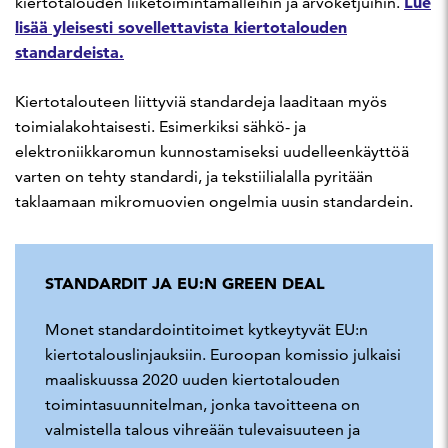
Lue
kiertotalouden liiketoimintamalleihin ja arvoketjuihin.
lisää yleisesti sovellettavista kiertotalouden
standardeista.
Kiertotalouteen liittyviä standardeja laaditaan myös
toimialakohtaisesti. Esimerkiksi sähkö- ja
elektroniikkaromun kunnostamiseksi uudelleenkäyttöä
varten on tehty standardi, ja tekstiilialalla pyritään
taklaamaan mikromuovien ongelmia uusin standardein.
STANDARDIT JA EU:N GREEN DEAL
Monet standardointitoimet kytkeytyvät EU:n
kiertotalouslinjauksiin. Euroopan komissio julkaisi
maaliskuussa 2020 uuden kiertotalouden
toimintasuunnitelman, jonka tavoitteena on
valmistella talous vihreään tulevaisuuteen ja