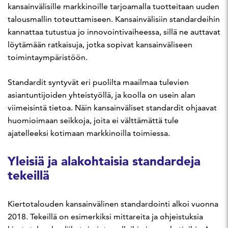
kansainvälisille markkinoille tarjoamalla tuotteitaan uuden
talousmallin toteuttamiseen. Kansainvälisiin standardeihin
kannattaa tutustua jo innovointivaiheessa, sillä ne auttavat
löytämään ratkaisuja, jotka sopivat kansainväliseen
toimintaympäristöön.
Standardit syntyvät eri puolilta maailmaa tulevien
asiantuntijoiden yhteistyöllä, ja koolla on usein alan
viimeisintä tietoa. Näin kansainväliset standardit ohjaavat
huomioimaan seikkoja, joita ei välttämättä tule
ajatelleeksi kotimaan markkinoilla toimiessa.
Yleisiä ja alakohtaisia standardeja
tekeillä
Kiertotalouden kansainvälinen standardointi alkoi vuonna
2018. Tekeillä on esimerkiksi mittareita ja ohjeistuksia