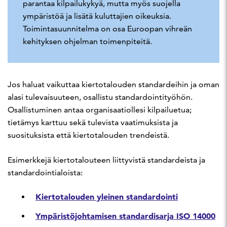
parantaa kilpailukykyä, mutta myös suojella
ympäristöä ja lisätä kuluttajien oikeuksia.
Toimintasuunnitelma on osa Euroopan vihreän
kehityksen ohjelman toimenpiteitä.
Jos haluat vaikuttaa kiertotalouden standardeihin ja oman
alasi tulevaisuuteen, osallistu standardointityöhön.
Osallistuminen antaa organisaatiollesi kilpailuetua;
tietämys karttuu sekä tulevista vaatimuksista ja
suosituksista että kiertotalouden trendeistä.
Esimerkkejä kiertotalouteen liittyvistä standardeista ja
standardointialoista:
Kiertotalouden yleinen standardointi
Ympäristöjohtamisen standardisarja ISO 14000