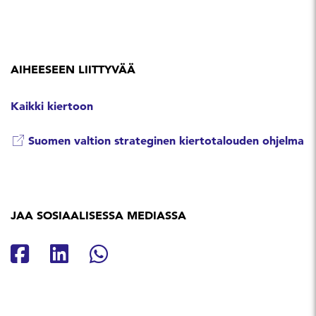
AIHEESEEN LIITTYVÄÄ
Kaikki kiertoon
Suomen valtion strateginen kiertotalouden ohjelma
JAA SOSIAALISESSA MEDIASSA
Jaa Facebookissa
Jaa Linkedinissä
Jaa Whatsappissa