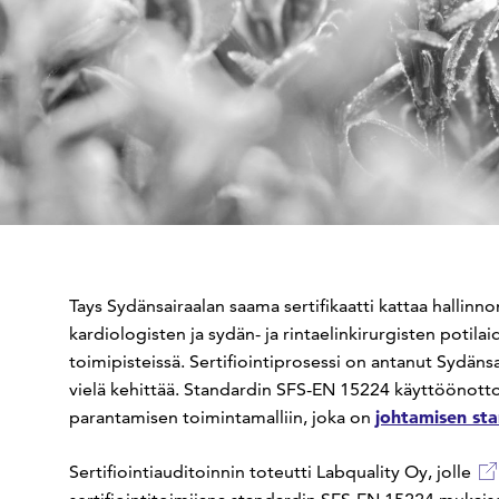
Tays Sydänsairaalan saama sertifikaatti kattaa hallinno
kardiologisten ja sydän- ja rintaelinkirurgisten potil
toimipisteissä. Sertifiointiprosessi on antanut Sydäns
vielä kehittää. Standardin SFS-EN 15224 käyttöönotto
johtamisen st
parantamisen toimintamalliin, joka on
Sertifiointiauditoinnin toteutti Labquality Oy, jolle