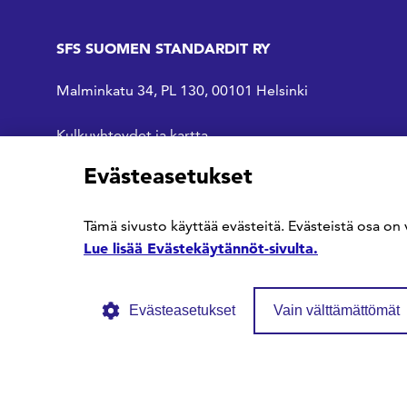
SFS SUOMEN STANDARDIT RY
Malminkatu 34, PL 130, 00101 Helsinki
Kulkuyhteydet ja kartta
Evästeasetukset
SFS Facebookissa
SFS Linkedinissä
SFS Youtubessa
Tämä sivusto käyttää evästeitä. Evästeistä osa on 
Lue lisää Evästekäytännöt-sivulta.
Evästeasetukset
Vain välttämättömät
© SFS ry
Tietosuojaseloste
Evästekäytännöt