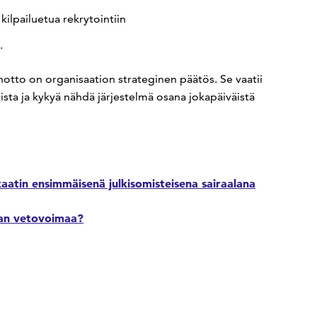
 kilpailuetua rekrytointiin
.
otto on organisaation strateginen päätös. Se vaatii
ista ja kykyä nähdä järjestelmä osana jokapäiväistä
kaatin ensimmäisenä julkisomisteisena sairaalana
alan vetovoimaa?