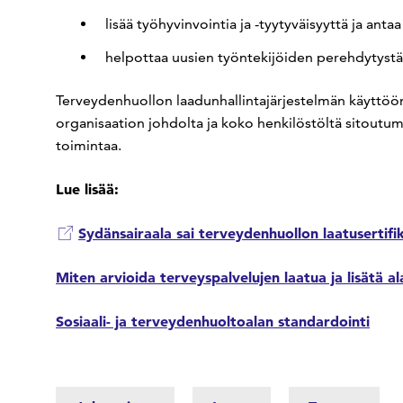
lisää työhyvinvointia ja -tyytyväisyyttä ja antaa
helpottaa uusien työntekijöiden perehdytystä
Terveydenhuollon laadunhallintajärjestelmän käyttöön
organisaation johdolta ja koko henkilöstöltä sitoutum
toimintaa.
Lue lisää:
Sydänsairaala sai terveydenhuollon laatusertifi
Miten arvioida terveyspalvelujen laatua ja lisätä 
Sosiaali- ja terveydenhuoltoalan standardointi