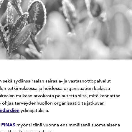
n sekä sydänsairaalan sairaala- ja vastaanottopalvelut
aiden tutkimuksessa ja hoidossa organisaation kaikissa
airaalan mukaan arvokasta palautetta siitä, mitä kannattaa
 ohjaa terveydenhuollon organisaatioita jatkuvan
andardien
ydinajatuksia.
FINAS
myönsi tänä vuonna ensimmäisenä suomalaisena