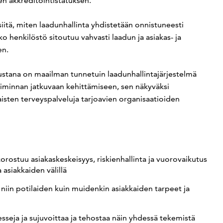
en akkreditointistatuksen.
itä, miten laadunhallinta yhdistetään onnistuneesti
ko henkilöstö sitoutuu vahvasti laadun ja asiakas- ja
en.
stana on maailman tunnetuin laadunhallintajärjestelmä
iminnan jatkuvaan kehittämiseen, sen näkyväksi
aisten terveyspalveluja tarjoavien organisaatioiden
 korostuu asiakaskeskeisyys, riskienhallinta ja vuorovaikutus
 asiakkaiden välillä
niin potilaiden kuin muidenkin asiakkaiden tarpeet ja
esseja ja sujuvoittaa ja tehostaa näin yhdessä tekemistä