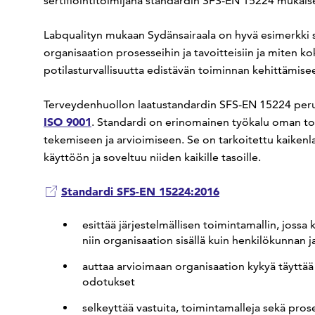
sertifiointitoimijana standardin SFS-EN 15224 mukais
Labqualityn mukaan Sydänsairaala on hyvä esimerkki si
organisaation prosesseihin ja tavoitteisiin ja miten ko
potilasturvallisuutta edistävän toiminnan kehittämise
Terveydenhuollon laatustandardin SFS-EN 15224 peru
ISO 9001
. Standardi on erinomainen työkalu oman to
tekemiseen ja arvioimiseen. Se on tarkoitettu kaikenl
käyttöön ja soveltuu niiden kaikille tasoille.
Standardi SFS-EN 15224:2016
esittää järjestelmällisen toimintamallin, jossa
niin organisaation sisällä kuin henkilökunnan ja
auttaa arvioimaan organisaation kykyä täyttää 
odotukset
selkeyttää vastuita, toimintamalleja sekä pros