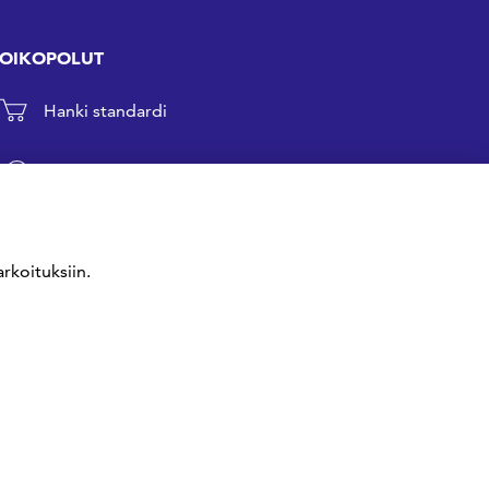
OIKOPOLUT
Hanki standardi
Kommentoi tekeillä olevia standardeja
Anna meille palautetta
rkoituksiin.