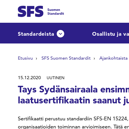
Siirry sisältöön
Etsi sivuilta
Standardeista
Osallistu ja v
Avaa tai sulje pudotusvalikko
Hae hakutermillä
Etusivu
SFS Suomen Standardit
Ajankohtaista
15.12.2020
UUTINEN
Tays Sydänsairaala ensim
laatusertifikaatin saanut 
Sertifikaatti perustuu standardiin SFS-EN 15224,
organisaatioiden toiminnan arvioimiseen. Tätä en