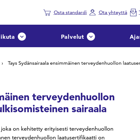
Osta standardi
Ota yhteyttä
aikuta
Palvelut
Aja
Avaa tai sulje pudotusvalikko
Avaa tai sulje pudotusvalik
Tays Sydänsairaala ensimmäinen terveydenhuollon laatuserti
mäinen terveydenhuollon
julkisomisteinen sairaala
 joka on kehitetty erityisesti terveydenhuollon
nen terveydenhuollon laatusertifikaatti on