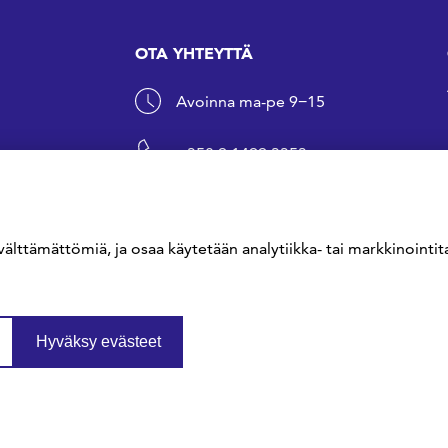
OTA YHTEYTTÄ
Avoinna ma-pe 9−15
+358 9 1499 3353
sfs@sfs.fi
välttämättömiä, ja osaa käytetään analytiikka- tai markkinointita
Hyväksy evästeet