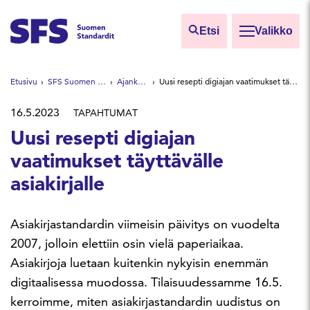
Siirry sisältöön
Etsi
Valikko
Etsi sivuilta
Etusivu
SFS Suomen Standardit
Ajankohtaista
Uusi resepti digiajan vaatimukset täyttävälle asiakirjalle
Hae hakutermillä
16.5.2023
TAPAHTUMAT
Uusi resepti digiajan
vaatimukset täyttävälle
asiakirjalle
Asiakirjastandardin viimeisin päivitys on vuodelta
2007, jolloin elettiin osin vielä paperiaikaa.
Asiakirjoja luetaan kuitenkin nykyisin enemmän
digitaalisessa muodossa. Tilaisuudessamme 16.5.
kerroimme, miten asiakirjastandardin uudistus on