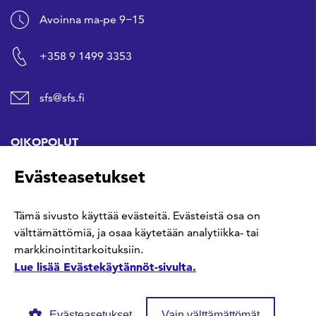
Avoinna ma-pe 9−15
+358 9 1499 3353
sfs@sfs.fi
OIKOPOLUT
Evästeasetukset
Hanki standardi
Tämä sivusto käyttää evästeitä. Evästeistä osa on
Kommentoi tekeillä olevia standardeja
välttämättömiä, ja osaa käytetään analytiikka- tai
markkinointitarkoituksiin.
Anna meille palautetta
Lue lisää Evästekäytännöt-sivulta.
Evästeasetukset
Vain välttämättömät