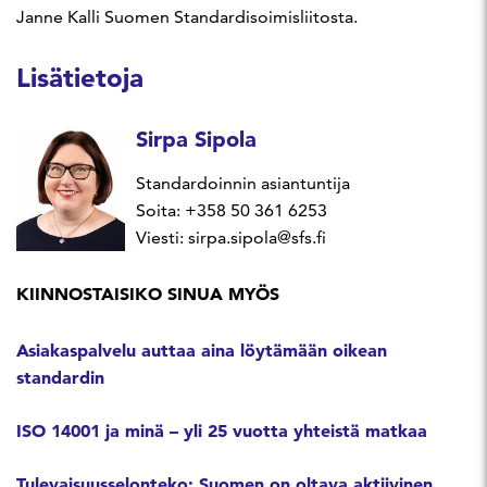
Janne Kalli Suomen Standardisoimisliitosta.
Lisätietoja
Sirpa Sipola
Standardoinnin asiantuntija
Soita: +358 50 361 6253
Viesti: sirpa.sipola@sfs.fi
KIINNOSTAISIKO SINUA MYÖS
Asiakaspalvelu auttaa aina löytämään oikean
standardin
ISO 14001 ja minä – yli 25 vuotta yhteistä matkaa
Tulevaisuusselonteko: Suomen on oltava aktiivinen