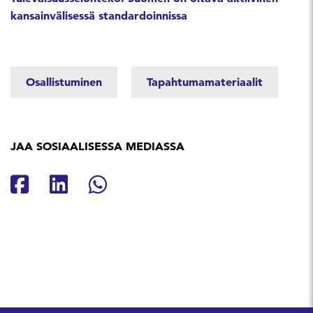
kansainvälisessä standardoinnissa
Osallistuminen
Tapahtumamateriaalit
JAA SOSIAALISESSA MEDIASSA
Jaa Facebookissa
Jaa Linkedinissä
Jaa Whatsappissa