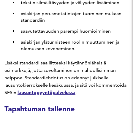
tekstin silmäiltävyyden ja väljyyden lisääminen
asiakirjan perusmetatietojen tuominen mukaan
standardiin
saavutettavuuden parempi huomioiminen
asiakirjan ylätunnisteen roolin muuttuminen ja
olemuksen keveneminen.
Lisäksi standardi saa liitteeksi käytännönläheisiä
esimerkkejä, jotta soveltaminen on mahdollisimman
helppoa. Standardiehdotus on edennyt julkiselle
lausuntokierrokselle kesäkuussa, ja sitä voi kommentoida
lausuntopyyntöpalvelussa
SFS:n
.
Tapahtuman tallenne