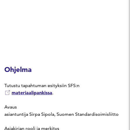
Ohjelma
Tutustu tapahtuman esityksiin SFS:n
materiaalipankissa
.
Avaus​
asiantuntija Sirpa Sipola, Suomen Standardisoimisliitto​
Asiakirjan rooli ja merkitys​