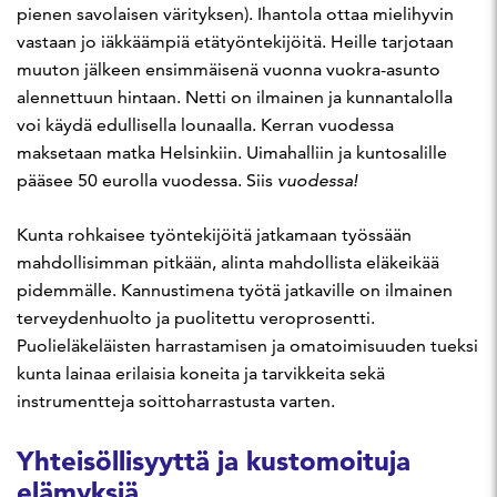
pienen savolaisen värityksen). Ihantola ottaa mielihyvin
vastaan jo iäkkäämpiä etätyöntekijöitä. Heille tarjotaan
muuton jälkeen ensimmäisenä vuonna vuokra-asunto
alennettuun hintaan. Netti on ilmainen ja kunnantalolla
voi käydä edullisella lounaalla. Kerran vuodessa
maksetaan matka Helsinkiin. Uimahalliin ja kuntosalille
pääsee 50 eurolla vuodessa. Siis
vuodessa!
Kunta rohkaisee työntekijöitä jatkamaan työssään
mahdollisimman pitkään, alinta mahdollista eläkeikää
pidemmälle. Kannustimena työtä jatkaville on ilmainen
terveydenhuolto ja puolitettu veroprosentti.
Puolieläkeläisten harrastamisen ja omatoimisuuden tueksi
kunta lainaa erilaisia koneita ja tarvikkeita sekä
instrumentteja soittoharrastusta varten.
Yhteisöllisyyttä ja kustomoituja
elämyksiä