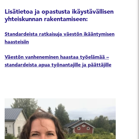
Lisätietoa ja opastusta ikäystävällisen
yhteiskunnan rakentamiseen:
Standardeista ratkaisuja väestön ikääntymisen
haasteisiin
Väestön vanheneminen haastaa työelämää –
standardeista apua työnantajille ja päättäjille