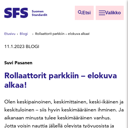
Siirry sisältöön
Etsi
Valikko
Etsi sivuilta
Etusivu
Blogi
Rollaattorit parkkiin – elokuva alkaa!
Hae hakutermillä
11.1.2023
BLOGI
Suvi Pasanen
Rollaattorit parkkiin – elokuva
alkaa!
Olen keskipainoinen, keskimittainen, keski-ikäinen ja
keskituloinen – siis hyvin keskimääräinen ihminen. Ja
aikanaan minusta tulee keskimääräinen vanhus.
Jotta voisin nauttia jäljellä olevista työvuosista ja