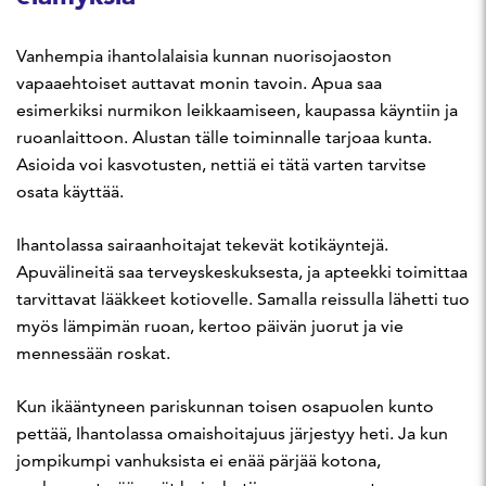
Vanhempia ihantolalaisia kunnan nuorisojaoston
vapaaehtoiset auttavat monin tavoin. Apua saa
esimerkiksi nurmikon leikkaamiseen, kaupassa käyntiin ja
ruoanlaittoon. Alustan tälle toiminnalle tarjoaa kunta.
Asioida voi kasvotusten, nettiä ei tätä varten tarvitse
osata käyttää.
Ihantolassa sairaanhoitajat tekevät kotikäyntejä.
Apuvälineitä saa terveyskeskuksesta, ja apteekki toimittaa
tarvittavat lääkkeet kotiovelle. Samalla reissulla lähetti tuo
myös lämpimän ruoan, kertoo päivän juorut ja vie
mennessään roskat.
Kun ikääntyneen pariskunnan toisen osapuolen kunto
pettää, Ihantolassa omaishoitajuus järjestyy heti. Ja kun
jompikumpi vanhuksista ei enää pärjää kotona,