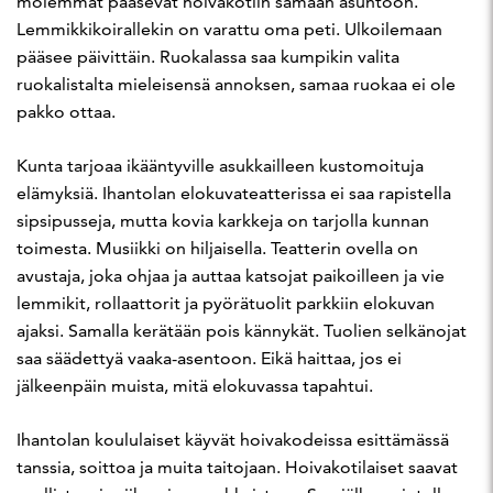
molemmat pääsevät hoivakotiin samaan asuntoon.
Lemmikkikoirallekin on varattu oma peti. Ulkoilemaan
pääsee päivittäin. Ruokalassa saa kumpikin valita
ruokalistalta mieleisensä annoksen, samaa ruokaa ei ole
pakko ottaa.
Kunta tarjoaa ikääntyville asukkailleen kustomoituja
elämyksiä. Ihantolan elokuvateatterissa ei saa rapistella
sipsipusseja, mutta kovia karkkeja on tarjolla kunnan
toimesta. Musiikki on hiljaisella. Teatterin ovella on
avustaja, joka ohjaa ja auttaa katsojat paikoilleen ja vie
lemmikit, rollaattorit ja pyörätuolit parkkiin elokuvan
ajaksi. Samalla kerätään pois kännykät. Tuolien selkänojat
saa säädettyä vaaka-asentoon. Eikä haittaa, jos ei
jälkeenpäin muista, mitä elokuvassa tapahtui.
Ihantolan koululaiset käyvät hoivakodeissa esittämässä
tanssia, soittoa ja muita taitojaan. Hoivakotilaiset saavat