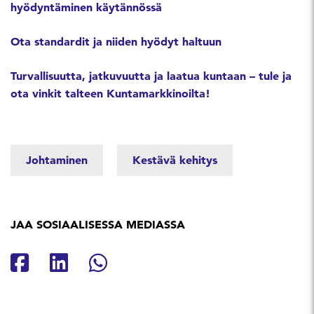
hyödyntäminen käytännössä
Ota standardit ja niiden hyödyt haltuun
Turvallisuutta, jatkuvuutta ja laatua kuntaan – tule ja
ota vinkit talteen Kuntamarkkinoilta!
Johtaminen
Kestävä kehitys
JAA SOSIAALISESSA MEDIASSA
Jaa Facebookissa
Jaa Linkedinissä
Jaa Whatsappissa