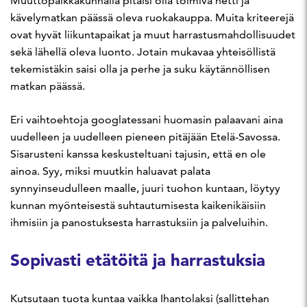
Muuttopaikkakunnalla pitäisi olla toimiva netti ja
kävelymatkan päässä oleva ruokakauppa. Muita kriteerejä
ovat hyvät liikuntapaikat ja muut harrastusmahdollisuudet
sekä lähellä oleva luonto. Jotain mukavaa yhteisöllistä
tekemistäkin saisi olla ja perhe ja suku käytännöllisen
matkan päässä.
Eri vaihtoehtoja googlatessani huomasin palaavani aina
uudelleen ja uudelleen pieneen pitäjään Etelä-Savossa.
Sisarusteni kanssa keskusteltuani tajusin, että en ole
ainoa. Syy, miksi muutkin haluavat palata
synnyinseudulleen maalle, juuri tuohon kuntaan, löytyy
kunnan myönteisestä suhtautumisesta kaikenikäisiin
ihmisiin ja panostuksesta harrastuksiin ja palveluihin.
Sopivasti etätöitä ja harrastuksia
Kutsutaan tuota kuntaa vaikka Ihantolaksi (sallittehan