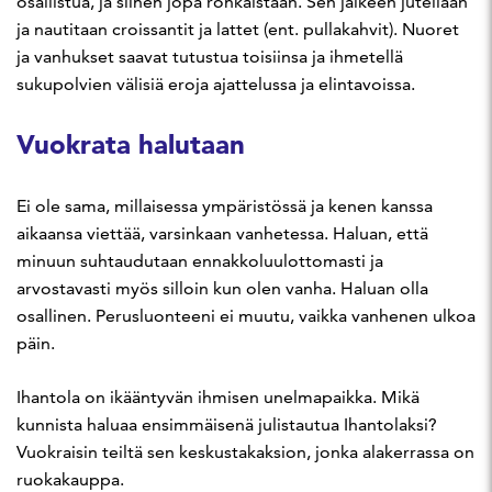
osallistua, ja siihen jopa rohkaistaan. Sen jälkeen jutellaan
ja nautitaan croissantit ja lattet (ent. pullakahvit). Nuoret
ja vanhukset saavat tutustua toisiinsa ja ihmetellä
sukupolvien välisiä eroja ajattelussa ja elintavoissa.
Vuokrata halutaan
Ei ole sama, millaisessa ympäristössä ja kenen kanssa
aikaansa viettää, varsinkaan vanhetessa. Haluan, että
minuun suhtaudutaan ennakkoluulottomasti ja
arvostavasti myös silloin kun olen vanha. Haluan olla
osallinen. Perusluonteeni ei muutu, vaikka vanhenen ulkoa
päin.
Ihantola on ikääntyvän ihmisen unelmapaikka. Mikä
kunnista haluaa ensimmäisenä julistautua Ihantolaksi?
Vuokraisin teiltä sen keskustakaksion, jonka alakerrassa on
ruokakauppa.