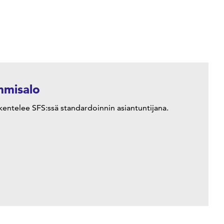
mmisalo
skentelee SFS:ssä standardoinnin asiantuntijana.