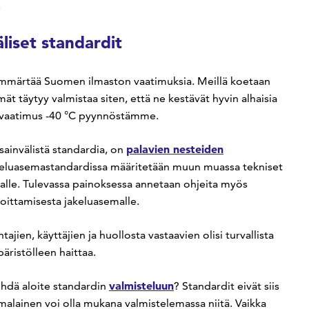
.
liset standardit
märtää Suomen ilmaston vaatimuksia. Meillä koetaan
lmät täytyy valmistaa siten, että ne kestävät hyvin alhaisia
lavaatimus -40 °C pyynnöstämme.
palavien nesteiden
nsainvälistä standardia, on
akeluasemastandardissa määritetään muun muassa tekniset
malle. Tulevassa painoksessa annetaan ohjeita myös
joittamisesta jakeluasemalle.
ajien, käyttäjien ja huollosta vastaavien olisi turvallista
päristölleen haittaa.
valmisteluun
ehdä aloite standardin
? Standardit eivät siis
malainen voi olla mukana valmistelemassa niitä. Vaikka