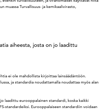
 etenkin turvallisuuteen, ja viranomaiset käyttävät niitä
n muassa Turvallisuus- ja kemikaalivirasto,
tia aiheesta, josta on jo laadittu
ohtia ei ole mahdollista kirjoittaa lainsäädäntöön.
lussa, ja standardia noudattamalla noudattaa myös alan
n jo laadittu eurooppalainen standardi, koska kaikki
SFS-standardeiksi. Eurooppalaiseen standardiin voidaan