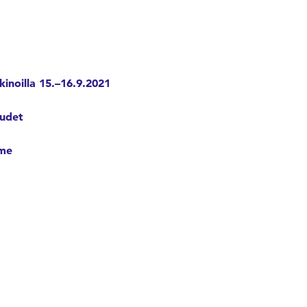
inoilla 15.–16.9.2021
uudet
mme