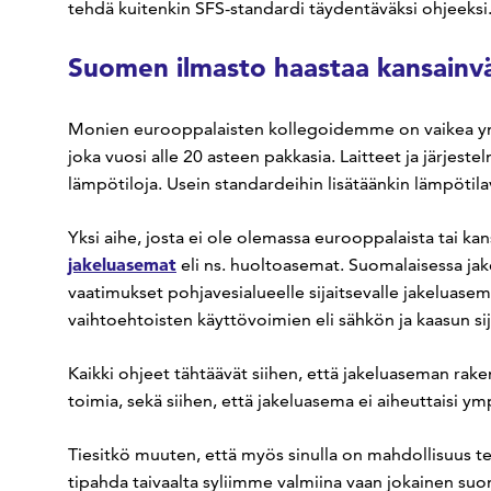
tehdä kuitenkin SFS-standardi täydentäväksi ohjeeksi
Suomen ilmasto haastaa kansainvä
Monien eurooppalaisten kollegoidemme on vaikea ym
joka vuosi alle 20 asteen pakkasia. Laitteet ja järjeste
lämpötiloja. Usein standardeihin lisätäänkin lämpöti
Yksi aihe, josta ei ole olemassa eurooppalaista tai ka
jakeluasemat
eli ns. huoltoasemat. Suomalaisessa j
vaatimukset pohjavesialueelle sijaitsevalle jakeluase
vaihtoehtoisten käyttövoimien eli sähkön ja kaasun si
Kaikki ohjeet tähtäävät siihen, että jakeluaseman rakent
toimia, sekä siihen, että jakeluasema ei aiheuttaisi ym
Tiesitkö muuten, että myös sinulla on mahdollisuus t
tipahda taivaalta syliimme valmiina vaan jokainen suo