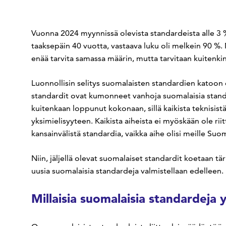
Vuonna 2024 myynnissä olevista standardeista alle 3 %
taaksepäin 40 vuotta, vastaava luku oli melkein 90 %. 
enää tarvita samassa määrin, mutta tarvitaan kuitenk
Luonnollisin selitys suomalaisten standardien katoon 
standardit ovat kumonneet vanhoja suomalaisia standa
kuitenkaan loppunut kokonaan, sillä kaikista teknisistä
yksimielisyyteen. Kaikista aiheista ei myöskään ole riit
kansainvälistä standardia, vaikka aihe olisi meille Suo
Niin, jäljellä olevat suomalaiset standardit koetaan tärk
uusia suomalaisia standardeja valmistellaan edelleen.
Millaisia suomalaisia standardeja