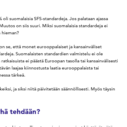
 oli suomalaisia SFS-standardeja. Jos palataan ajassa
Muutos on siis suuri. Miksi suomalaisia standardeja ei
in hieman?
on se, että monet eurooppalaiset ja kansainväliset
rdeja. Suomalaisten standardien valmistelu ei ole
 ratkaisuista ei päästä Euroopan tasolla tai kansainvälisesti
tävän laajaa kiinnostusta laatia eurooppalaista tai
messa tärkeä.
eiksi, ja siksi niitä päivitetään säännöllisesti. Myös täysin
 yhä tehdään?