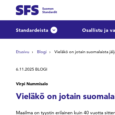
Siirry sisältöön
Etsi sivuilta
Standardeista
Osallistu ja v
Avaa tai sulje pudotusvalikko
Hae hakutermillä
Etusivu
Blogi
Vieläkö on jotain suomalaista jälj
6.11.2025
BLOGI
Virpi Nummisalo
Vieläkö on jotain suomalais
Maailma on tyystin erilainen kuin 40 vuotta sitt