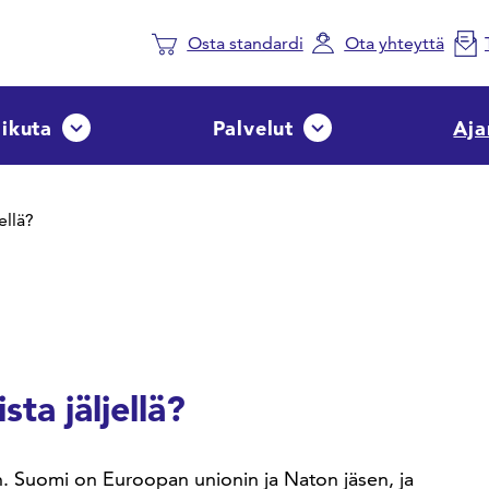
Osta standardi
Ota yhteyttä
aikuta
Palvelut
Aja
Avaa tai sulje pudotusvalikko
Avaa tai sulje pudotusvalik
ellä?
ta jäljellä?
en. Suomi on Euroopan unionin ja Naton jäsen, ja