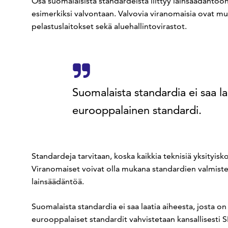
Osa suomalaisista standardeista liittyy lainsäädäntöön,
esimerkiksi valvontaan. Valvovia viranomaisia ovat muu
pelastuslaitokset sekä aluehallintovirastot.
Suomalaista standardia ei saa laa
eurooppalainen standardi.
Standardeja tarvitaan, koska kaikkia teknisiä yksityisk
Viranomaiset voivat olla mukana standardien valmiste
lainsäädäntöä.
Suomalaista standardia ei saa laatia aiheesta, josta o
eurooppalaiset standardit vahvistetaan kansallisesti 