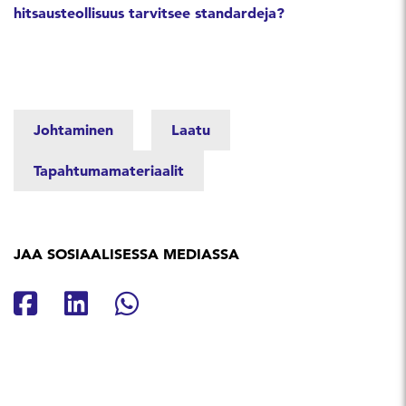
hitsausteollisuus tarvitsee standardeja?
Johtaminen
Laatu
Tapahtumamateriaalit
JAA SOSIAALISESSA MEDIASSA
Jaa Facebookissa
Jaa Linkedinissä
Jaa Whatsappissa