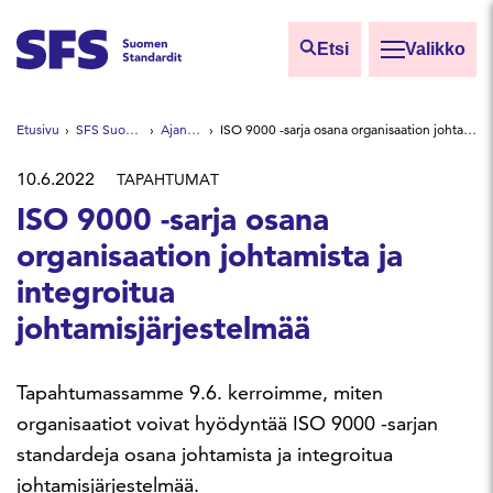
Siirry sisältöön
Etsi
Valikko
Etsi sivuilta
Etusivu
SFS Suomen Standardit
Ajankohtaista
ISO 9000 -sarja osana organisaation johtamista ja integroitua johtamisjärjestelmää
Hae hakutermillä
10.6.2022
TAPAHTUMAT
ISO 9000 -sarja osana
organisaation johtamista ja
integroitua
johtamisjärjestelmää
Tapahtumassamme 9.6. kerroimme, miten
organisaatiot voivat hyödyntää ISO 9000 -sarjan
standardeja osana johtamista ja integroitua
johtamisjärjestelmää.