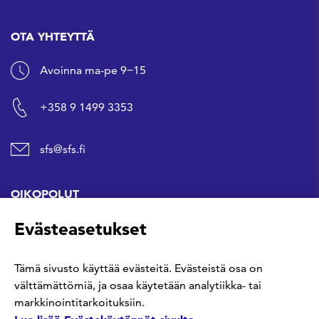
OTA YHTEYTTÄ
Avoinna ma-pe 9−15
+358 9 1499 3353
sfs@sfs.fi
OIKOPOLUT
Evästeasetukset
Hanki standardi
Tämä sivusto käyttää evästeitä. Evästeistä osa on
Kommentoi tekeillä olevia standardeja
välttämättömiä, ja osaa käytetään analytiikka- tai
markkinointitarkoituksiin.
Anna meille palautetta