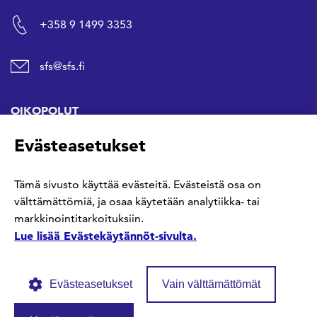
+358 9 1499 3353
sfs@sfs.fi
OIKOPOLUT
Evästeasetukset
Hanki standardi
Tämä sivusto käyttää evästeitä. Evästeistä osa on
Kommentoi tekeillä olevia standardeja
välttämättömiä, ja osaa käytetään analytiikka- tai
markkinointitarkoituksiin.
Anna meille palautetta
Lue lisää Evästekäytännöt-sivulta.
Evästeasetukset
Vain välttämättömät