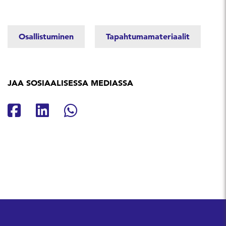
Osallistuminen
Tapahtumamateriaalit
JAA SOSIAALISESSA MEDIASSA
Jaa Facebookissa
Jaa Linkedinissä
Jaa Whatsappissa