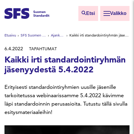
Siirry sisältöön
Etsi
Valikko
Etsi sivuilta
Etusivu
SFS Suomen Standardit
Ajankohtaista
Kaikki irti standardointiryhmän jäsenyydestä 5.4.2022
Hae hakutermillä
6.4.2022
TAPAHTUMAT
Kaikki irti standardointiryhmän
jäsenyydestä 5.4.2022
Erityisesti standardointiryhmien uusille jäsenille
tarkoitetussa webinaarissamme 5.4.2022 kävimme
läpi standardoinnin perusasioita. Tutustu tällä sivulla
esitysmateriaaleihin!