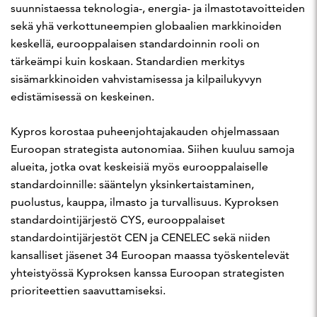
suunnistaessa teknologia-, energia- ja ilmastotavoitteiden
sekä yhä verkottuneempien globaalien markkinoiden
keskellä, eurooppalaisen standardoinnin rooli on
tärkeämpi kuin koskaan. Standardien merkitys
sisämarkkinoiden vahvistamisessa ja kilpailukyvyn
edistämisessä on keskeinen.
Kypros korostaa puheenjohtajakauden ohjelmassaan
Euroopan strategista autonomiaa. Siihen kuuluu samoja
alueita, jotka ovat keskeisiä myös eurooppalaiselle
standardoinnille: sääntelyn yksinkertaistaminen,
puolustus, kauppa, ilmasto ja turvallisuus. Kyproksen
standardointijärjestö CYS, eurooppalaiset
standardointijärjestöt CEN ja CENELEC sekä niiden
kansalliset jäsenet 34 Euroopan maassa työskentelevät
yhteistyössä Kyproksen kanssa Euroopan strategisten
prioriteettien saavuttamiseksi.