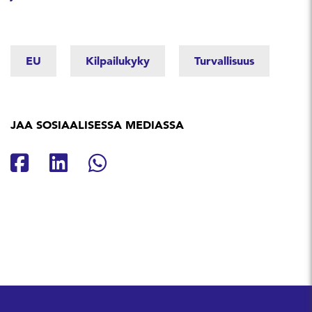
EU
Kilpailukyky
Turvallisuus
JAA SOSIAALISESSA MEDIASSA
Jaa Facebookissa
Jaa Linkedinissä
Jaa Whatsappissa