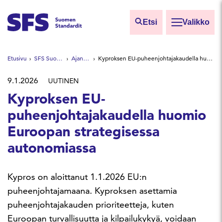
Siirry sisältöön
Etsi
Valikko
Etsi sivuilta
Etusivu
SFS Suomen Standardit
Ajankohtaista
Kyproksen EU-puheenjohtajakaudella huomio Euroopan strategisessa autonomiassa
Hae hakutermillä
9.1.2026
UUTINEN
Kyproksen EU-
puheenjohtajakaudella huomio
Euroopan strategisessa
autonomiassa
Kypros on aloittanut 1.1.2026 EU:n
puheenjohtajamaana. Kyproksen asettamia
puheenjohtajakauden prioriteetteja, kuten
Euroopan turvallisuutta ja kilpailukykyä, voidaan