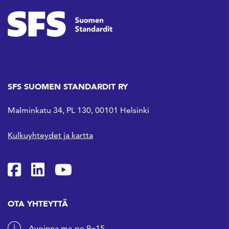
SFS SUOMEN STANDARDIT RY
Malminkatu 34, PL 130, 00101 Helsinki
Kulkuyhteydet ja kartta
SFS Facebookissa
SFS Linkedinissä
SFS Youtubessa
OTA YHTEYTTÄ
Avoinna ma-pe 9−15