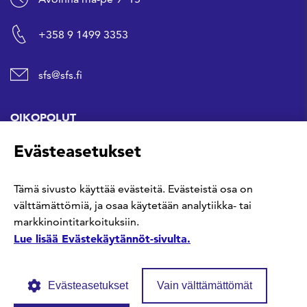
+358 9 1499 3353
sfs@sfs.fi
OIKOPOLUT
Evästeasetukset
Hanki standardi
Tämä sivusto käyttää evästeitä. Evästeistä osa on
Kommentoi tekeillä olevia standardeja
välttämättömiä, ja osaa käytetään analytiikka- tai
markkinointitarkoituksiin.
Anna meille palautetta
Lue lisää Evästekäytännöt-sivulta.
Evästeasetukset
Vain välttämättömät