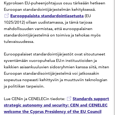
Kyproksen EU-puheenjohtajuus osuu tärkeään hetkeen
Euroopan standardointijärjestelmän kehityksessä.
Eurooppalaista standardointiasetusta
(EU
1025/2012) ollaan uudistamassa, ja tämä tarjoaa
mahdollisuuden varmistaa, että eurooppalainen
standardointijärjestelmä on toimiva ja tehokas myös
tulevaisuudessa.
Eurooppalaiset standardointijärjestöt ovat sitoutuneet
syventämään vuoropuhelua EU:n instituutioiden ja
kaikkien asiaankuuluvien sidosryhmien kanssa siitä, miten
Euroopan standardisointijärjestelmä voi jatkossakin
sopeutua nopeasti kehittyviin ja muuttuviin teknologian
ja politiikan tarpeisiin.
Standards support
Lue CENin ja CENELECin tiedote:
strategic autonomy and security: CEN and CENELEC
welcome the Cyprus Presidency of the EU Council