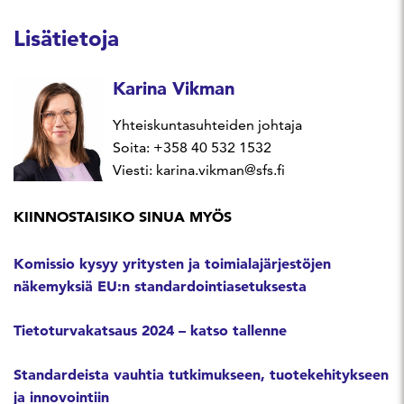
Lisätietoja
Karina Vikman
Yhteiskuntasuhteiden johtaja
Soita: +358 40 532 1532
Viesti: karina.vikman@sfs.fi
KIINNOSTAISIKO SINUA MYÖS
Komissio kysyy yritysten ja toimialajärjestöjen
näkemyksiä EU:n standardointiasetuksesta
Tietoturvakatsaus 2024 – katso tallenne
Standardeista vauhtia tutkimukseen, tuotekehitykseen
ja innovointiin