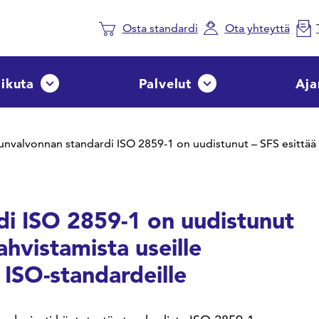
Osta standardi
Ota yhteyttä
aikuta
Palvelut
Aja
Avaa tai sulje pudotusvalikko
Avaa tai sulje pudotusvalik
i ISO 2859-1 on uudistunut
ahvistamista useille
 ISO-standardeille