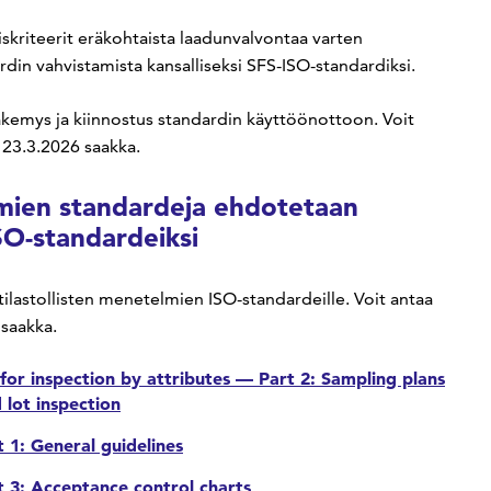
kriteerit eräkohtaista laadunvalvontaa varten
ardin vahvistamista kansalliseksi SFS-ISO-standardiksi.
kemys ja kiinnostus standardin käyttöönottoon. Voit
23.3.2026 saakka.
lmien standardeja ehdotetaan
ISO-standardeiksi
 tilastollisten menetelmien ISO-standardeille. Voit antaa
 saakka.
or inspection by attributes — Part 2: Sampling plans
 lot inspection
 1: General guidelines
t 3: Acceptance control charts