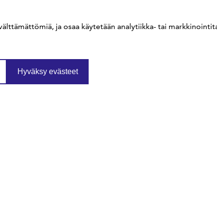
sfs@sfs.fi
välttämättömiä, ja osaa käytetään analytiikka- tai markkinointita
Hyväksy evästeet