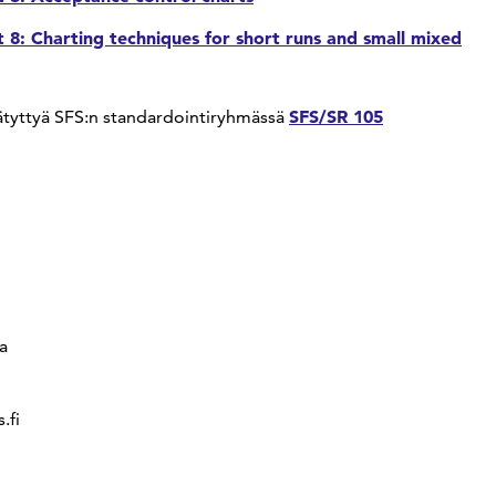
 8: Charting techniques for short runs and small mixed
SFS/SR 105
ätyttyä SFS:n standardointiryhmässä
a
.fi