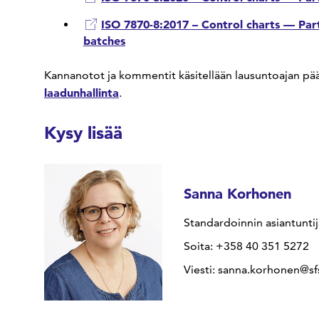
ISO 7870-8:2017 – Control charts — Part
batches
Kannanotot ja kommentit käsitellään lausuntoajan pä
laadunhallinta
.
Kysy lisää
Sanna Korhonen
Standardoinnin asiantuntij
Soita: +358 40 351 5272
Viesti: sanna.korhonen@sfs