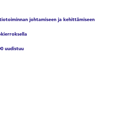
atiotoiminnan johtamiseen ja kehittämiseen
okierroksella
00 uudistuu