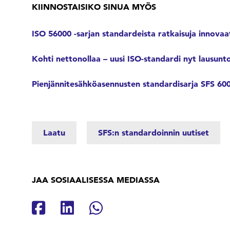
KIINNOSTAISIKO SINUA MYÖS
ISO 56000 -sarjan standardeista ratkaisuja innova
Kohti nettonollaa – uusi ISO-standardi nyt lausunt
Pienjännitesähköasennusten standardisarja SFS 60
Laatu
SFS:n standardoinnin uutiset
JAA SOSIAALISESSA MEDIASSA
Jaa Facebookissa
Jaa Linkedinissä
Jaa Whatsappissa