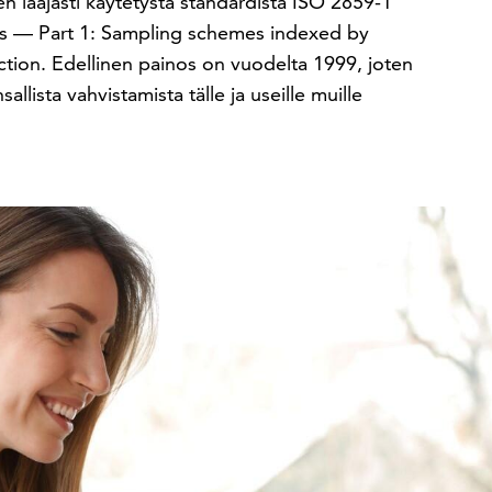
n laajasti käytetystä standardista ISO 2859-1
tes — Part 1: Sampling schemes indexed by
ection. Edellinen painos on vuodelta 1999, joten
llista vahvistamista tälle ja useille muille