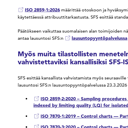
ISO 2859-1:2026
määrittää otoskoon ja hyväksymis
käytettäessä attribuuttitarkastusta. SFS esittää stand
Päätökseen vaikuttaa suomalaisen alan toimijoiden nä
lausuntopyyntöpalvelussa
antaa lausuntosi SFS:n
Myös muita tilastollisten menete
vahvistettaviksi kansallisiksi SFS-
SFS esittää kansallista vahvistamista myös seuraaville
lausuntosi SFS:n lausuntopyyntöpalvelussa 23.3.2026
ISO 2859-2:2020 – Sampling procedures f
indexed by limiting quality (LQ) for isolated
ISO 7870-1:2019 – Control charts — Part
ISO 7870-3:2020 – Control charts — Par