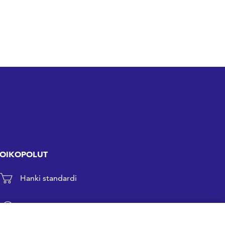
OIKOPOLUT
Hanki standardi
Kommentoi tekeillä olevia standardeja