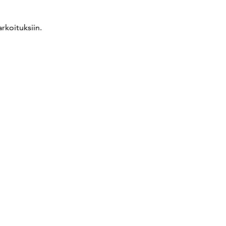
Anna meille palautetta
rkoituksiin.