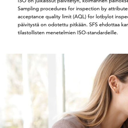
ISO on julkaissut päivitetyn, kolmannen painokse
Sampling procedures for inspection by attribu
acceptance quality limit (AQL) for lotbylot insp
päivitystä on odotettu pitkään. SFS ehdottaa kansa
tilastollisten menetelmien ISO-standardeille.