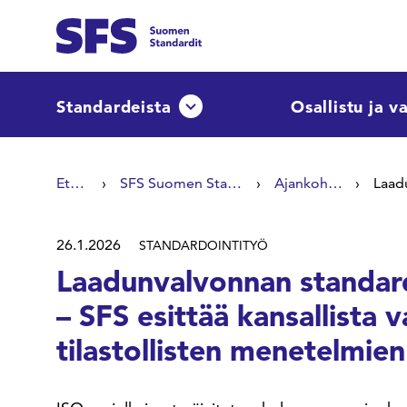
Siirry sisältöön
Etsi sivuilta
Standardeista
Osallistu ja v
Avaa tai sulje pudotusvalikko
Hae hakutermillä
Etusivu
SFS Suomen Standardit
Ajankohtaista
26.1.2026
STANDARDOINTITYÖ
Laadunvalvonnan standard
– SFS esittää kansallista v
tilastollisten menetelmien