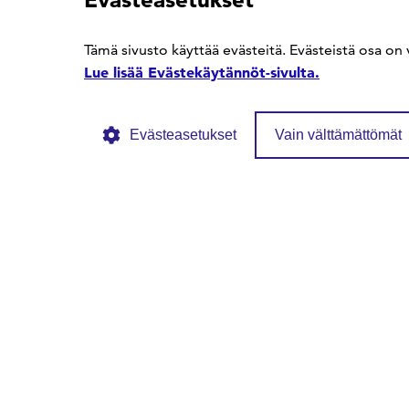
SFS Facebookissa
SFS Linkedinissä
SFS Youtubessa
Tämä sivusto käyttää evästeitä. Evästeistä osa on 
Lue lisää Evästekäytännöt-sivulta.
Evästeasetukset
Vain välttämättömät
© SFS ry
Tietosuojaseloste
Evästekäytännöt