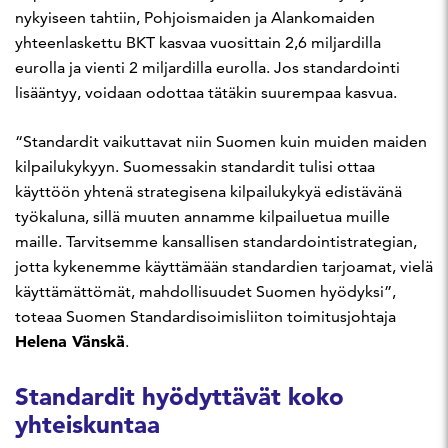
nykyiseen tahtiin, Pohjoismaiden ja Alankomaiden
yhteenlaskettu BKT kasvaa vuosittain 2,6 miljardilla
eurolla ja vienti 2 miljardilla eurolla. Jos standardointi
lisääntyy, voidaan odottaa tätäkin suurempaa kasvua.
“Standardit vaikuttavat niin Suomen kuin muiden maiden
kilpailukykyyn. Suomessakin standardit tulisi ottaa
käyttöön yhtenä strategisena kilpailukykyä edistävänä
työkaluna, sillä muuten annamme kilpailuetua muille
maille. Tarvitsemme kansallisen standardointistrategian,
jotta kykenemme käyttämään standardien tarjoamat, vielä
käyttämättömät, mahdollisuudet Suomen hyödyksi”,
toteaa Suomen Standardisoimisliiton toimitusjohtaja
Helena Vänskä
.
Standardit hyödyttävät koko
yhteiskuntaa