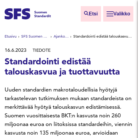
Siirry sisältöön
Etsi
Valikko
Etsi sivuilta
Etusivu
SFS Suomen Standardit
Ajankohtaista
Standardointi edistää talouskasvua ja tuottavuutta
Hae hakutermillä
16.6.2023
TIEDOTE
Standardointi edistää
talouskasvua ja tuottavuutta
Uuden standardien makrotaloudellisia hyötyjä
tarkastelevan tutkimuksen mukaan standardeista on
merkittävää hyötyä talouskasvun edistämisessä.
Suomen vuosittaisesta BKT:n kasvusta noin 260
miljoonaa euroa on liitoksissa standardeihin, viennin
kasvusta noin 135 miljoonaa euroa, arvioidaan