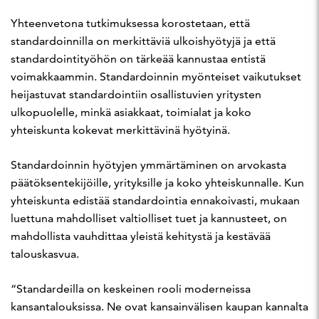
Yhteenvetona tutkimuksessa korostetaan, että
standardoinnilla on merkittäviä ulkoishyötyjä ja että
standardointityöhön on tärkeää kannustaa entistä
voimakkaammin. Standardoinnin myönteiset vaikutukset
heijastuvat standardointiin osallistuvien yritysten
ulkopuolelle, minkä asiakkaat, toimialat ja koko
yhteiskunta kokevat merkittävinä hyötyinä.
Standardoinnin hyötyjen ymmärtäminen on arvokasta
päätöksentekijöille, yrityksille ja koko yhteiskunnalle. Kun
yhteiskunta edistää standardointia ennakoivasti, mukaan
luettuna mahdolliset valtiolliset tuet ja kannusteet, on
mahdollista vauhdittaa yleistä kehitystä ja kestävää
talouskasvua.
“Standardeilla on keskeinen rooli moderneissa
kansantalouksissa. Ne ovat kansainvälisen kaupan kannalta