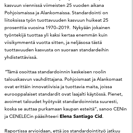
kasvuun viennissä viimeisten 25 vuoden aikana
Pohjoismaissa ja Alankomaissa. Standardointi on
liitoksissa työn tuottavuuden kasvuun huikeat 25
prosenttia vuosina 1970–2019. Nykyään jokainen
työntekijä tuottaa yli kaksi kertaa enemmän kuin
viisikymmentä vuotta sitten, ja neljäsosa tästä
tuottavuuden kasvusta on suoraan standardeihin
yhdistettävissä.
“
Tämä osoittaa standardoinnin keskeisen roolin
talouskasvun vauhdittajana. Pohjoismaat ja Alankomaat
ovat erittäin innovatiivisia ja tuottavia maita, joissa
eurooppalaiset standardit ovat laajalti käytössä. Pienet,
avoimet taloudet hyötyvät standardoinnista suuresti,
koska se auttaa purkamaan kaupan esteitä”, sanoo CENin
Elena Santiago Cid
ja CENELECin pääsihteeri
.
Raportissa arvioidaan, että jos standardointityö jatkuu