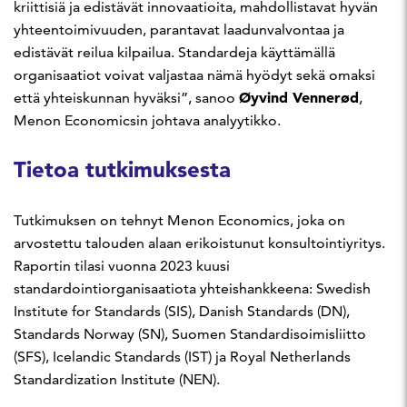
kriittisiä ja edistävät innovaatioita, mahdollistavat hyvän
yhteentoimivuuden, parantavat laadunvalvontaa ja
edistävät reilua kilpailua. Standardeja käyttämällä
organisaatiot voivat valjastaa nämä hyödyt sekä omaksi
Øyvind Vennerød
että yhteiskunnan hyväksi”, sanoo
,
Menon Economicsin johtava analyytikko.
Tietoa tutkimuksesta
Tutkimuksen on tehnyt Menon Economics, joka on
arvostettu talouden alaan erikoistunut konsultointiyritys.
Raportin tilasi vuonna 2023 kuusi
standardointiorganisaatiota yhteishankkeena: Swedish
Institute for Standards (SIS), Danish Standards (DN),
Standards Norway (SN), Suomen Standardisoimisliitto
(SFS), Icelandic Standards (IST) ja Royal Netherlands
Standardization Institute (NEN).