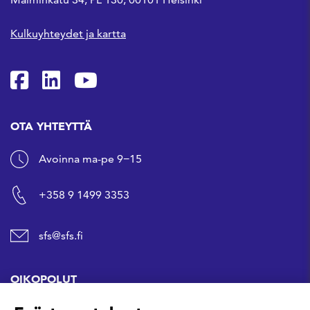
Kulkuyhteydet ja kartta
SFS Facebookissa
SFS Linkedinissä
SFS Youtubessa
OTA YHTEYTTÄ
Avoinna ma-pe 9−15
+358 9 1499 3353
sfs@sfs.fi
OIKOPOLUT