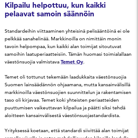
Kilpailu helpottuu, kun kaikki
pelaavat samoin säännöin
Standardeihin viittaaminen yhteisinä pelisääntöinä ei ole
pelkkää sanahelinää. Markkinoilla on nimittäin monin
tavoin helpompaa, kun kaikki alan toimijat sitoutuvat
samoihin laatuperiaatteisiin. Tämän huomasi toimialallaan
Temet Oy
väestönsuojia valmistava
.
Temet oli tottunut tekemään laadukkaita väestönsuojia
Suomen lainsäädännön ohjaamana, mutta kansainvälisillä
markkinoilla väestönsuojien suunnittelun ja rakentamisen
taso oli kirjavaa. Temet koki yhteisten periaatteiden
puuttumisen vaikeuttavan kilpailua ja päätti siksi tehdä
aloitteen kansainvälisestä väestönsuojastandardista.
Yrityksessä koetaan, että standardi siivittää alan toimijat