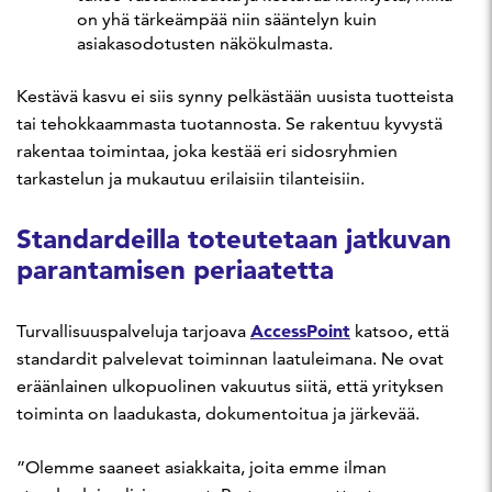
on yhä tärkeämpää niin sääntelyn kuin
asiakasodotusten näkökulmasta.
Kestävä kasvu ei siis synny pelkästään uusista tuotteista
tai tehokkaammasta tuotannosta. Se rakentuu kyvystä
rakentaa toimintaa, joka kestää eri sidosryhmien
tarkastelun ja mukautuu erilaisiin tilanteisiin.
Standardeilla toteutetaan jatkuvan
parantamisen periaatetta
AccessPoint
Turvallisuuspalveluja tarjoava
katsoo, että
standardit palvelevat toiminnan laatuleimana. Ne ovat
eräänlainen ulkopuolinen vakuutus siitä, että yrityksen
toiminta on laadukasta, dokumentoitua ja järkevää.
”Olemme saaneet asiakkaita, joita emme ilman