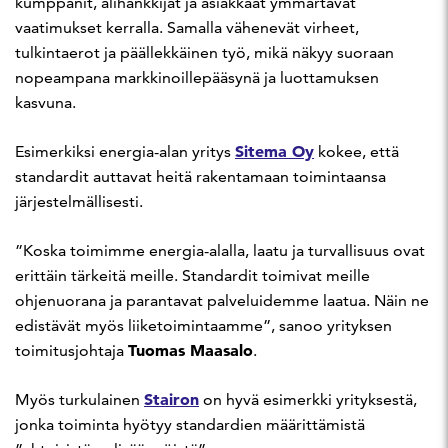
kumppanit, alihankkijat ja asiakkaat ymmärtävät
vaatimukset kerralla. Samalla vähenevät virheet,
tulkintaerot ja päällekkäinen työ, mikä näkyy suoraan
nopeampana markkinoillepääsynä ja luottamuksen
kasvuna.
Sitema Oy
Esimerkiksi energia-alan yritys
kokee, että
standardit auttavat heitä rakentamaan toimintaansa
järjestelmällisesti.
”Koska toimimme energia-alalla, laatu ja turvallisuus ovat
erittäin tärkeitä meille. Standardit toimivat meille
ohjenuorana ja parantavat palveluidemme laatua. Näin ne
edistävät myös liiketoimintaamme”, sanoo yrityksen
Tuomas Maasalo
toimitusjohtaja
.
Stairon
Myös turkulainen
on hyvä esimerkki yrityksestä,
jonka toiminta hyötyy standardien määrittämistä