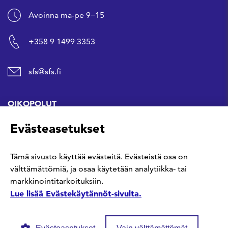
Avoinna ma-pe 9−15
+358 9 1499 3353
sfs@sfs.fi
OIKOPOLUT
Evästeasetukset
Hanki standardi
Tämä sivusto käyttää evästeitä. Evästeistä osa on
Kommentoi tekeillä olevia standardeja
välttämättömiä, ja osaa käytetään analytiikka- tai
markkinointitarkoituksiin.
Anna meille palautetta
Lue lisää Evästekäytännöt-sivulta.