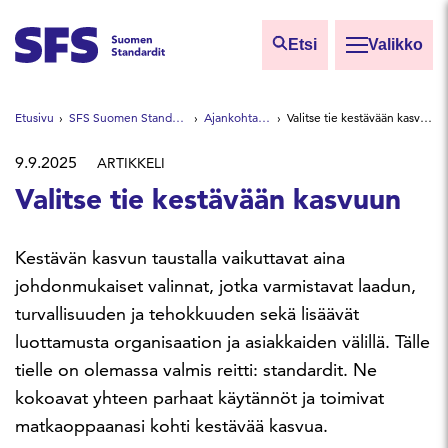
Siirry sisältöön
Etsi
Valikko
Etsi sivuilta
Etusivu
SFS Suomen Standardit
Ajankohtaista
Valitse tie kestävään kasvuun
Hae hakutermillä
9.9.2025
ARTIKKELI
Valitse tie kestävään kasvuun
Kestävän kasvun taustalla vaikuttavat aina
johdonmukaiset valinnat, jotka varmistavat laadun,
turvallisuuden ja tehokkuuden sekä lisäävät
luottamusta organisaation ja asiakkaiden välillä. Tälle
tielle on olemassa valmis reitti: standardit. Ne
kokoavat yhteen parhaat käytännöt ja toimivat
matkaoppaanasi kohti kestävää kasvua.