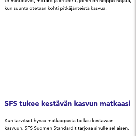
toimintatavat, mittarit ja kriteerit, joihin on helppo nojata,
kun suunta otetaan kohti pitkäjänteistä kasvua.
SFS tukee kestävän kasvun matkaasi
Kun tarvitset hyvää matkaopasta tielläsi kestävään
kasvuun, SFS Suomen Standardit tarjoaa sinulle sellaisen.