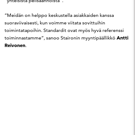
”yhteisistä pelisäännöistä”.
”Meidän on helppo keskustella asiakkaiden kanssa
suoraviivaisesti, kun voimme viitata sovittuihin
toimintatapoihin. Standardit ovat myös hyvä referenssi
Antti
toiminnastamme”, sanoo Staironin myyntipäällikkö
Reivonen
.