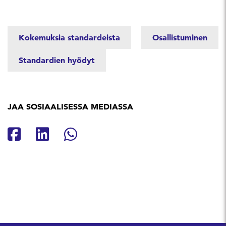
Kokemuksia standardeista
Osallistuminen
Standardien hyödyt
JAA SOSIAALISESSA MEDIASSA
Jaa Facebookissa
Jaa Linkedinissä
Jaa Whatsappissa