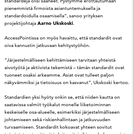
standardeja olisi saaneet. Pystymme erottautumaan
pienemmistä firmoista asiantuntemuksella ja
standardoidulla osaamisella”, sanoo yrityksen
Aarno Ukskoski
projektijohtaja
.
AccessPointissa on myös havaittu, että standardit ovat
oiva kannustin jatkuvaan kehitystyöhön.
”Järjestelmälliseen kehittämiseen tarvitaan yhteistä
aivotyötä ja aktiivista tekemistä – tämän standardit ovat
tuoneet osaksi arkeamme. Asiat ovat tulleet paljon
näkyvämmiksi ja tietoisuus on kasvanut”, Ukskoski kertoo.
Standardien yksi hyöty onkin se, että niiden kautta on
saatavissa valmiit työkalut monelle liiketoiminnan
keskeiselle osa-alueelle, esimerkiksi järjestelmälliseen
johtamiseen sekä riskienhallintaan ja jatkuvuuden
turvaamiseen. Standardit kokoavat yhteen sovitut