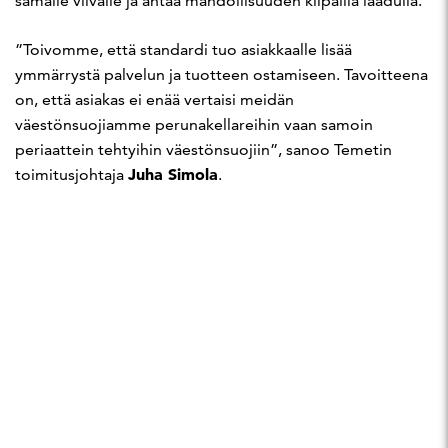
samalle viivalle ja antaa mahdollisuuden kilpailla laadulla.
”Toivomme, että standardi tuo asiakkaalle lisää
ymmärrystä palvelun ja tuotteen ostamiseen. Tavoitteena
on, että asiakas ei enää vertaisi meidän
väestönsuojiamme perunakellareihin vaan samoin
periaattein tehtyihin väestönsuojiin”, sanoo Temetin
Juha Simola
toimitusjohtaja
.