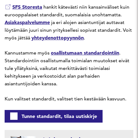
SFS Storesta
hankit kätevästi niin kansainväliset kuin
eurooppalaiset standardit, suomalaisia unohtamatta.
Asiakaspalvelumme
ja eri alojen asiantuntijat auttavat
löytämään juuri sinun yrityksellesi sopivat standardit. Voit
yhteydenottopyynnön
myös jättää
.
osallistumaan standardointiin
Kannustamme myös
.
Standardointiin osallistumalla toimialan muutokset eivät
tule yllätyksinä, vaikutat merkittävästi toimialasi
kehitykseen ja verkostoidut alan parhaiden
asiantuntijoiden kanssa.
Kun valitset standardit, valitset tien kestävään kasvuun.
Tunne standardit, tilaa uutiskirje