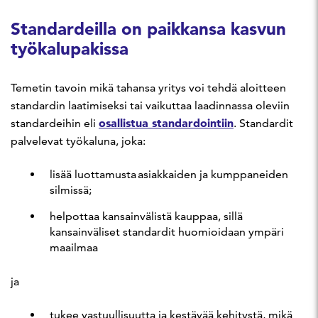
Standardeilla on paikkansa kasvun
työkalupakissa
Temetin tavoin mikä tahansa yritys voi tehdä aloitteen
standardin laatimiseksi tai vaikuttaa laadinnassa oleviin
osallistua standardointiin
standardeihin eli
. Standardit
palvelevat työkaluna, joka:
lisää luottamusta asiakkaiden ja kumppaneiden
silmissä;
helpottaa kansainvälistä kauppaa, sillä
kansainväliset standardit huomioidaan ympäri
maailmaa
ja
tukee vastuullisuutta ja kestävää kehitystä, mikä