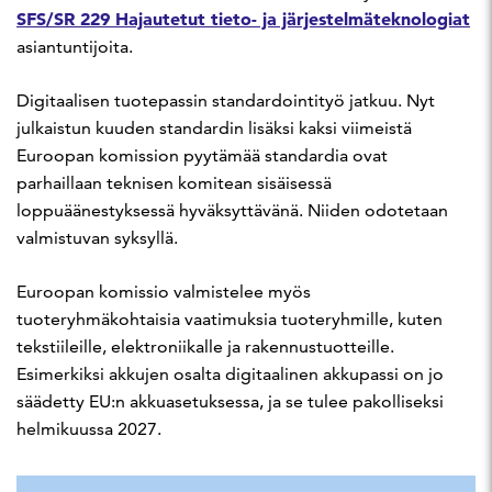
SFS/SR 229 Hajautetut tieto- ja järjestelmäteknologiat
asiantuntijoita.
Digitaalisen tuotepassin standardointityö jatkuu. Nyt
julkaistun kuuden standardin lisäksi kaksi viimeistä
Euroopan komission pyytämää standardia ovat
parhaillaan teknisen komitean sisäisessä
loppuäänestyksessä hyväksyttävänä. Niiden odotetaan
valmistuvan syksyllä.
Euroopan komissio valmistelee myös
tuoteryhmäkohtaisia vaatimuksia tuoteryhmille, kuten
tekstiileille, elektroniikalle ja rakennustuotteille.
Esimerkiksi akkujen osalta digitaalinen akkupassi on jo
säädetty EU:n akkuasetuksessa, ja se tulee pakolliseksi
helmikuussa 2027.