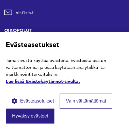
sfs@sfs.fi
OIKOPOLUT
Evästeasetukset
Hanki standardi
Tämä sivusto käyttää evästeitä. Evästeistä osa on
Kommentoi tekeillä olevia standardeja
välttämättömiä, ja osaa käytetään analytiikka- tai
markkinointitarkoituksiin.
Anna meille palautetta
Lue lisää Evästekäytännöt-sivulta.
Evästeasetukset
Vain välttämättömät
Hyväksy evästeet
© SFS ry
Tietosuojaseloste
Evästekäytännöt