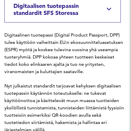
Digitaalisen tuotepassin
standardit SFS Storessa
Digitaalinen tuotepassi (Digital Product Passport, DPP)
tulee käyttöön vaiheittain EU:n ekosuunnitteluasetuksen
(ESPR) myötä ja koskee tulevina vuosina yhä useampia
tuoteryhmiä. DPP kokoaa yhteen tuotteen keskeiset
tiedot koko elinkaaren ajalta ja tuo ne yritysten,
viranomaisten ja kuluttajien saataville.
Nyt julkaistut standardit tarjoavat kehyksen digitaalisen
tuotepassin käytännön toteutukselle: ne tukevat
käyttöönottoa ja käsittelevät muun muassa tuotteiden
yksilöllistä tunnistamista, tunnisteiden liittämistä fyysisiin
tuotteisiin esimerkiksi QR-koodien avulla sekä
tuotetiedon siirtämistä, hakemista ja hallintaa eri
järjestelmien välillä.