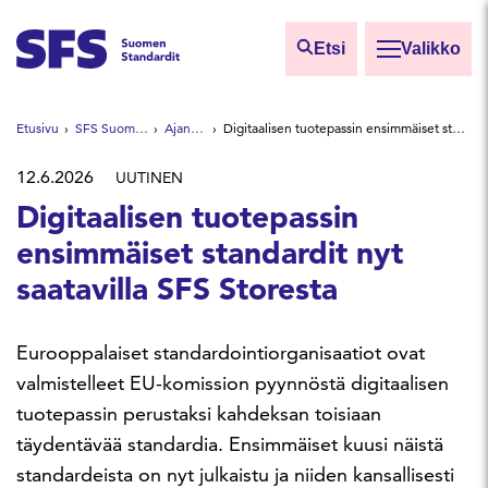
Siirry sisältöön
Etsi
Valikko
Etsi sivuilta
Etusivu
SFS Suomen Standardit
Ajankohtaista
Digitaalisen tuotepassin ensimmäiset standardit nyt saatavilla SFS Storesta
Hae hakutermillä
12.6.2026
UUTINEN
Digitaalisen tuotepassin
ensimmäiset standardit nyt
saatavilla SFS Storesta
Eurooppalaiset standardointiorganisaatiot ovat
valmistelleet EU-komission pyynnöstä digitaalisen
tuotepassin perustaksi kahdeksan toisiaan
täydentävää standardia. Ensimmäiset kuusi näistä
standardeista on nyt julkaistu ja niiden kansallisesti