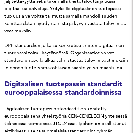
jäljitettävyyttä sekä tukemalla kiertotaloutta ja uusia
digitaalisia palveluja. Yrityksille digitaalinen tuotepassi
tuo uusia velvoitteita, mutta samalla mahdollisuuden
kehittää datan hyödyntämistä ja kyvyn vastata tuleviin EU-
vaatimuksiin.
DPP-standardien julkaisu konkretisoi, miten digitaalinen
tuotepassi toimii käytännössä. Organisaatiot voivat
standardien avulla alkaa valmistautua tuleviin vaatimuksiin
jo ennen tuoteryhmäkohtaisen sääntelyn voimaantuloa.
Digitaalisen tuotepassin standardit
eurooppalaisessa standardoinnissa
Digitaalisen tuotepassin standardit on kehitetty
eurooppalaisena yhteistyönä CEN-CENELECIN yhteisessä
teknisessä komiteassa JTC 24:ssä. Työhön on osallistunut
aktiivisesti useita suomalaisia standardointiryhmän