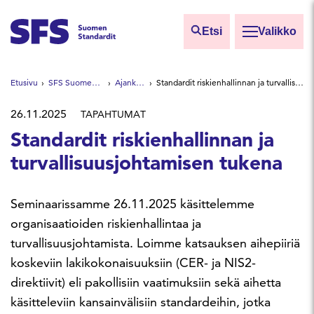
Siirry sisältöön
Etsi
Valikko
Etsi sivuilta
Etusivu
SFS Suomen Standardit
Ajankohtaista
Standardit riskienhallinnan ja turvallisuusjohtamisen tukena
Hae hakutermillä
26.11.2025
TAPAHTUMAT
Standardit riskienhallinnan ja
turvallisuusjohtamisen tukena
Seminaarissamme 26.11.2025 käsittelemme
organisaatioiden riskienhallintaa ja
turvallisuusjohtamista. Loimme katsauksen aihepiiriä
koskeviin lakikokonaisuuksiin (CER- ja NIS2-
direktiivit) eli pakollisiin vaatimuksiin sekä aihetta
käsitteleviin kansainvälisiin standardeihin, jotka