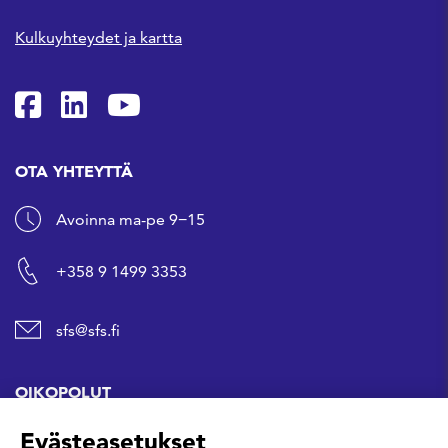
Kulkuyhteydet ja kartta
SFS Facebookissa
SFS Linkedinissä
SFS Youtubessa
OTA YHTEYTTÄ
Avoinna ma-pe 9−15
+358 9 1499 3353
sfs@sfs.fi
OIKOPOLUT
Evästeasetukset
Hanki standardi