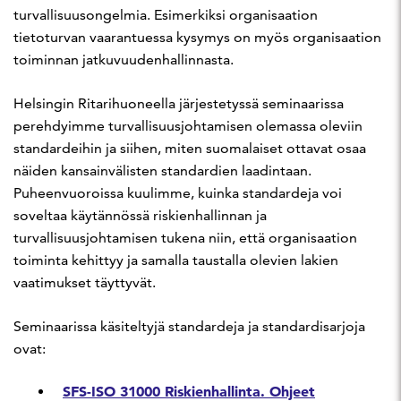
turvallisuusongelmia. Esimerkiksi organisaation
tietoturvan vaarantuessa kysymys on myös organisaation
toiminnan jatkuvuudenhallinnasta.
Helsingin Ritarihuoneella järjestetyssä seminaarissa
perehdyimme turvallisuusjohtamisen olemassa oleviin
standardeihin ja siihen, miten suomalaiset ottavat osaa
näiden kansainvälisten standardien laadintaan.
Puheenvuoroissa kuulimme, kuinka standardeja voi
soveltaa käytännössä riskienhallinnan ja
turvallisuusjohtamisen tukena niin, että organisaation
toiminta kehittyy ja samalla taustalla olevien lakien
vaatimukset täyttyvät.
Seminaarissa käsiteltyjä standardeja ja standardisarjoja
ovat:
SFS-ISO 31000 Riskienhallinta. Ohjeet