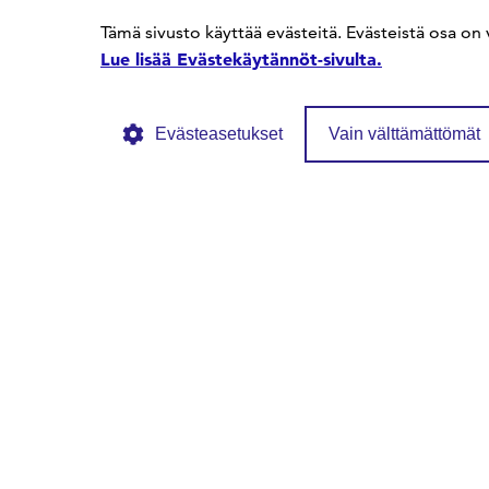
Tämä sivusto käyttää evästeitä. Evästeistä osa on 
Lue lisää Evästekäytännöt-sivulta.
Evästeasetukset
Vain välttämättömät
© SFS ry
Tietosuojaseloste
Evästekäytännöt