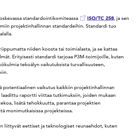
ISO/TC 258
a koskevassa standardointikomiteassa
, ja sen
iin projektinhallinnan standardeihin. Standardi tuo
lalla.
 riippumatta niiden koosta tai toimialasta, ja se kattaa
lmät. Erityisesti standardi tarjoaa P3M-toimijoille, kuten
äkökulmia tekoälyn vaikutuksista turvallisuuteen,
iin.
 potentiaalinen vaikutus kaikkiin projektinhallinnan
 laadittu raportti viittaa tutkimuksiin, joiden mukaan
ekoa, lisätä tehokkuutta, parantaa projektien
itä monimutkaisissa projekteissa.
liittyvät eettiset ja teknologiset reunaehdot, kuten