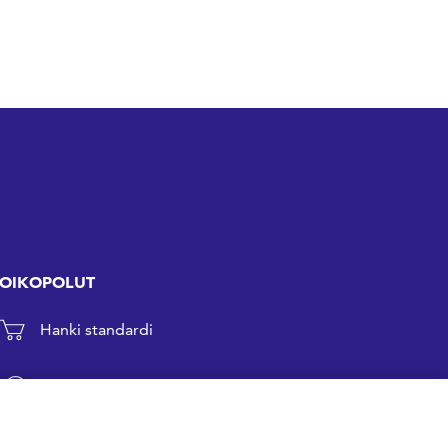
OIKOPOLUT
Hanki standardi
Kommentoi tekeillä olevia standardeja
Anna meille palautetta