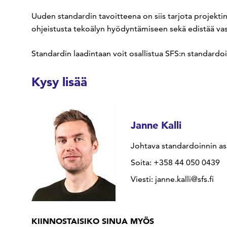
Uuden standardin tavoitteena on siis tarjota projektinh
ohjeistusta tekoälyn hyödyntämiseen sekä edistää vastuu
Standardin laadintaan voit osallistua SFS:n standard
Kysy lisää
Janne Kalli
Johtava standardoinnin as
Soita: +358 44 050 0439
Viesti: janne.kalli@sfs.fi
KIINNOSTAISIKO SINUA MYÖS