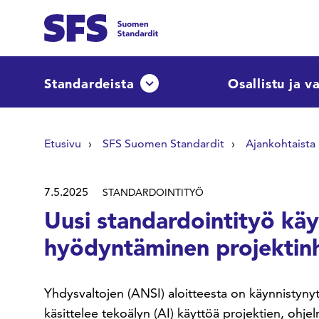
Siirry sisältöön
Etsi sivuilta
Standardeista
Osallistu ja v
Avaa tai sulje pudotusvalikko
Hae hakutermillä
Etusivu
SFS Suomen Standardit
Ajankohtaista
7.5.2025
STANDARDOINTITYÖ
Uusi standardointityö käy
hyödyntäminen projektinh
Yhdysvaltojen (ANSI) aloitteesta on käynnistynyt
käsittelee tekoälyn (AI) käyttöä projektien, ohje