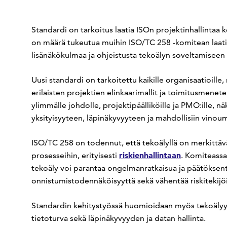
Standardi on tarkoitus laatia ISOn projektinhallinta
on määrä tukeutua muihin ISO/TC 258 -komitean laatim
lisänäkökulmaa ja ohjeistusta tekoälyn soveltamiseen a
Uusi standardi on tarkoitettu kaikille organisaatioille,
erilaisten projektien elinkaarimallit ja toimitusmenete
ylimmälle johdolle, projektipäälliköille ja PMO:ille, n
yksityisyyteen, läpinäkyvyyteen ja mahdollisiin vinoum
ISO/TC 258 on todennut, että tekoälyllä on merkittävä
riskienhallintaan
prosesseihin, erityisesti
. Komiteassa
tekoäly voi parantaa ongelmanratkaisua ja päätöksent
onnistumistodennäköisyyttä sekä vähentää riskitekijö
Standardin kehitystyössä huomioidaan myös tekoälyyn 
tietoturva sekä läpinäkyvyyden ja datan hallinta.