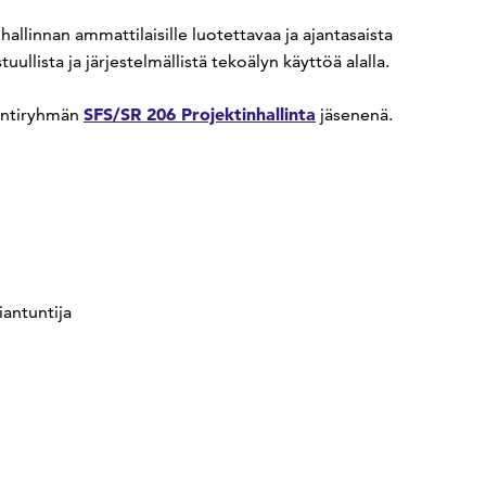
allinnan ammattilaisille luotettavaa ja ajantasaista
llista ja järjestelmällistä tekoälyn käyttöä alalla.
SFS/SR 206 Projektinhallinta
ointiryhmän
jäsenenä.
iantuntija