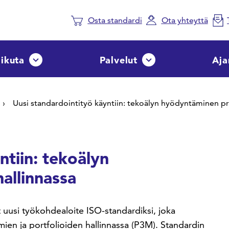
Osta standardi
Ota yhteyttä
aikuta
Palvelut
Aja
Avaa tai sulje pudotusvalikko
Avaa tai sulje pudotusvalik
Uusi standardointityö käyntiin: tekoälyn hyödyntäminen pr
ntiin: tekoälyn
allinnassa
 uusi työkohdealoite ISO-standardiksi, joka
lmien ja portfolioiden hallinnassa (P3M). Standardin