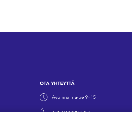
OTA YHTEYTTÄ
Avoinna ma-pe 9−15
+358 9 1499 3353
sfs@sfs.fi