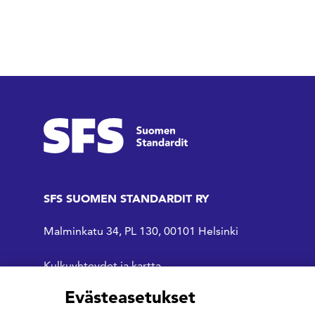
SFS SUOMEN STANDARDIT RY
Malminkatu 34, PL 130, 00101 Helsinki
Kulkuyhteydet ja kartta
Evästeasetukset
SFS Facebookissa
SFS Linkedinissä
SFS Youtubessa