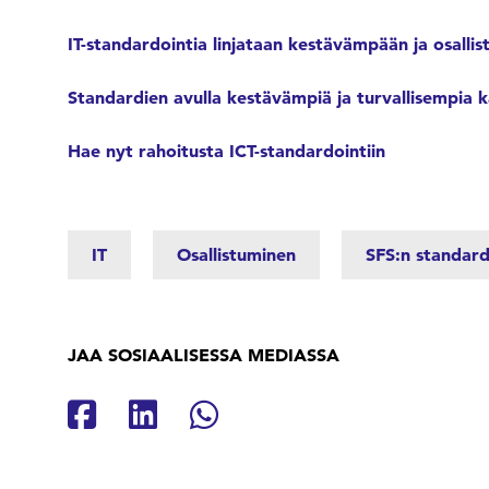
IT-standardointia linjataan kestävämpään ja osall
Standardien avulla kestävämpiä ja turvallisempia 
Hae nyt rahoitusta ICT-standardointiin
IT
Osallistuminen
SFS:n standard
JAA SOSIAALISESSA MEDIASSA
Jaa Facebookissa
Jaa Linkedinissä
Jaa Whatsappissa