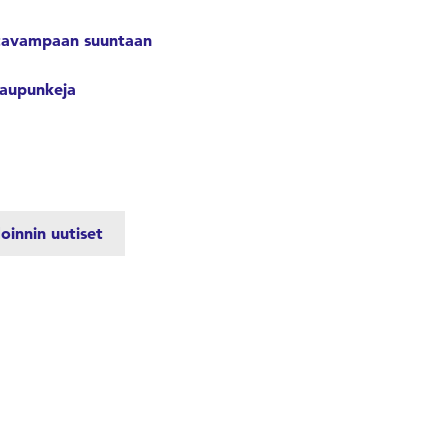
istavampaan suuntaan
kaupunkeja
oinnin uutiset