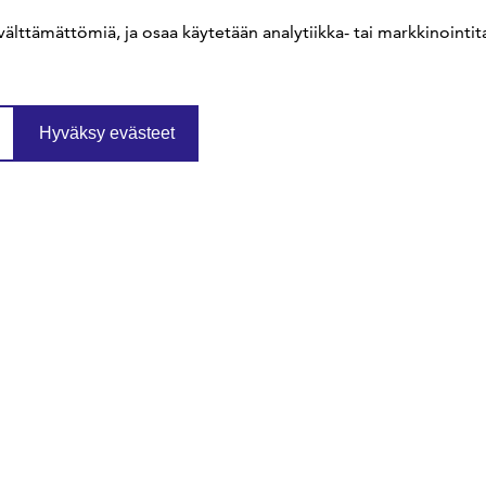
välttämättömiä, ja osaa käytetään analytiikka- tai markkinointita
Hyväksy evästeet