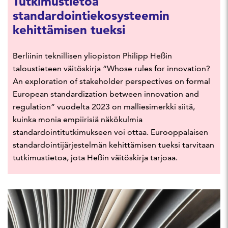
Tutkimustietoa
standardointiekosysteemin
kehittämisen tueksi
Berliinin teknillisen yliopiston Philipp Heßin
taloustieteen väitöskirja “Whose rules for innovation?
An exploration of stakeholder perspectives on formal
European standardization between innovation and
regulation” vuodelta 2023 on malliesimerkki siitä,
kuinka monia empiirisiä näkökulmia
standardointitutkimukseen voi ottaa. Eurooppalaisen
standardointijärjestelmän kehittämisen tueksi tarvitaan
tutkimustietoa, jota Heßin väitöskirja tarjoaa.