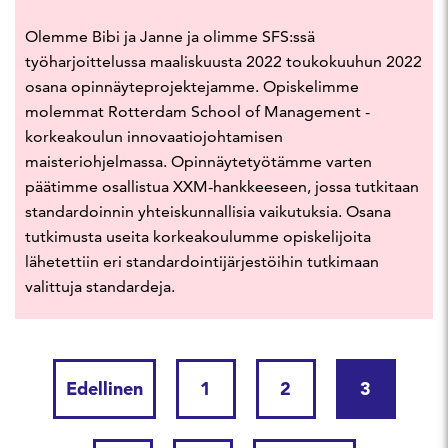
Olemme Bibi ja Janne ja olimme SFS:ssä
työharjoittelussa maaliskuusta 2022 toukokuuhun 2022
osana opinnäyteprojektejamme. Opiskelimme
molemmat Rotterdam School of Management -
korkeakoulun innovaatiojohtamisen
maisteriohjelmassa. Opinnäytetyötämme varten
päätimme osallistua XXM-hankkeeseen, jossa tutkitaan
standardoinnin yhteiskunnallisia vaikutuksia. Osana
tutkimusta useita korkeakoulumme opiskelijoita
lähetettiin eri standardointijärjestöihin tutkimaan
valittuja standardeja.
Edellinen
1
2
3