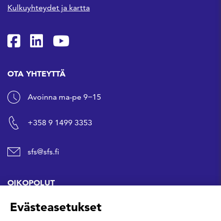
Kulkuyhteydet ja kartta
SFS Facebookissa
SFS Linkedinissä
SFS Youtubessa
OTA YHTEYTTÄ
Avoinna ma-pe 9−15
+358 9 1499 3353
sfs@sfs.fi
OIKOPOLUT
Evästeasetukset
Hanki standardi