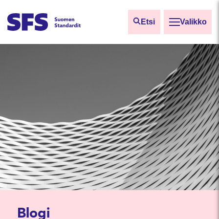
Siirry sisältöön
Etsi
Valikko
Etsi sivuilta
Hae hakutermillä
Blogi