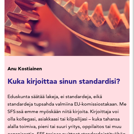
Anu Kostiainen
Kuka kirjoittaa sinun standardisi?
Eduskunta säätää lakeja, ei standardeja, eikä
standardeja tupsahda valmiina EU-komissiostakaan. Me
SFS:ssä emme myöskään niitä kirjoita. Kirjoittaja voi
olla kollegasi, asiakkaasi tai kilpailijasi – kuka tahansa
alalla toimiva, pieni tai suuri yritys, oppilaitos tai muu
organisaatio. SFS tarjoaa puitteet standardointityöhön