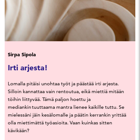
Sirpa Sipola
Irti arjesta!
Lomalla pitäisi unohtaa työt ja päästää irti arjesta.
Silloin kannattaa vain rentoutua, eikä miettiä mitään
töihin liittyvää. Tämä paljon hoettu ja
mediankin tuuttaama mantra lienee kaikille tuttu. Se
mielessäni jäin kesälomalle ja päätin kerrankin yrittää
olla miettimättä työasioita. Vaan kuinkas sitten
kävikään?