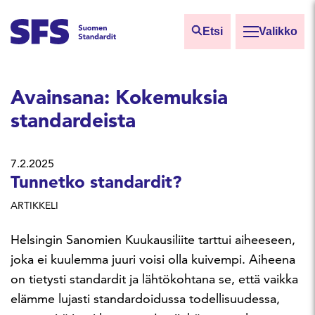
Siirry sisältöön
Etsi
Valikko
Etsi sivuilta
Avainsana:
Kokemuksia
Hae hakutermillä
standardeista
7.2.2025
Tunnetko standardit?
ARTIKKELI
Helsingin Sanomien Kuukausiliite tarttui aiheeseen,
joka ei kuulemma juuri voisi olla kuivempi. Aiheena
on tietysti standardit ja lähtökohtana se, että vaikka
elämme lujasti standardoidussa todellisuudessa,