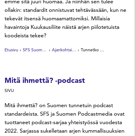
emme sitä juuri huomaa. Ja niinhän sen tulee
ollakin: standardit onnistuvat tehtävässään, kun ne
tekevät itsensä huomaamattomiksi. Millaisia
havaintoja Kuukausiliite näistä arjen piilotetuista
koodeista tekee?
Etusivu
SFS Suomen Standardit
Ajankohtaista
Tunnetko standardit?
Mitä ihmettä? -podcast
SIVU
Mitä ihmettä? on Suomen tunnetuin podcast
standardeista. SFS ja Suomen Podcastmedia ovat
tuottaneet podcast-sarjaa yhteistyössä vuodesta
2022. Sarjassa sukelletaan arjen kummallisuuksien