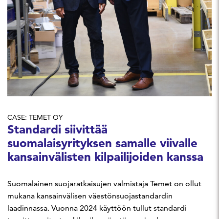
CASE: TEMET OY
Standardi siivittää
suomalaisyrityksen samalle viivalle
kansainvälisten kilpailijoiden kanssa
Suomalainen suojaratkaisujen valmistaja Temet on ollut
mukana kansainvälisen väestönsuojastandardin
laadinnassa. Vuonna 2024 käyttöön tullut standardi