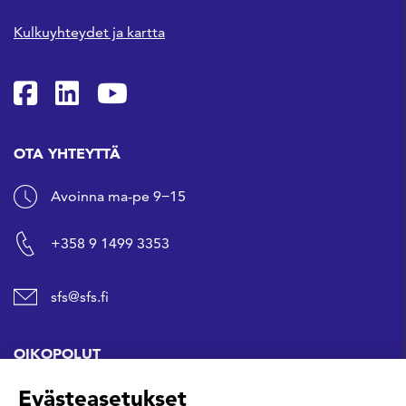
Kulkuyhteydet ja kartta
SFS Facebookissa
SFS Linkedinissä
SFS Youtubessa
OTA YHTEYTTÄ
Avoinna ma-pe 9−15
+358 9 1499 3353
sfs@sfs.fi
OIKOPOLUT
Evästeasetukset
Hanki standardi