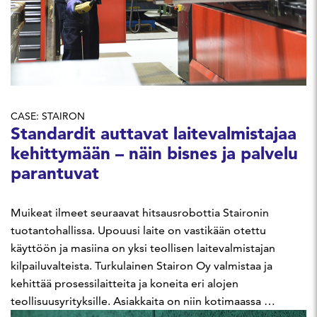
CASE: STAIRON
Standardit auttavat laitevalmistajaa
kehittymään – näin bisnes ja palvelu
parantuvat
Muikeat ilmeet seuraavat hitsausrobottia Staironin
tuotantohallissa. Upouusi laite on vastikään otettu
käyttöön ja masiina on yksi teollisen laitevalmistajan
kilpailuvalteista. Turkulainen Stairon Oy valmistaa ja
kehittää prosessilaitteita ja koneita eri alojen
teollisuusyrityksille. Asiakkaita on niin kotimaassa …