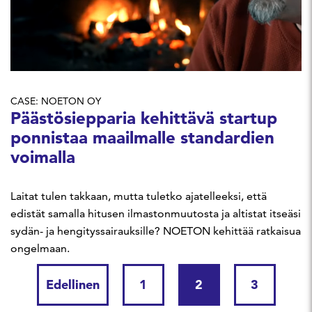
CASE: NOETON OY
Päästösiepparia kehittävä startup
ponnistaa maailmalle standardien
voimalla
Laitat tulen takkaan, mutta tuletko ajatelleeksi, että
edistät samalla hitusen ilmastonmuutosta ja altistat itseäsi
sydän- ja hengityssairauksille? NOETON kehittää ratkaisua
ongelmaan.
Edellinen
1
2
3