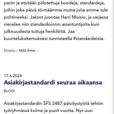
pariin ja etsitään piilotettuja koodeja, standardeja,
joihin joka päivä törmäämme mutta joita emme tule
pohtineeksi. Jaksot juontaa Harri Moisio, ja sarjassa
vierailee niin standardoinnin asiantuntijoita kuin
julkisuudesta tuttuja henkilöitä. Jaa
kuuntelukokemuksesi tunnisteella #standardeista.
Etusivu
Mitä ihmettä? -podcast
17.6.2024
Asiakirjastandardi seuraa aikaansa
BLOGI
Asiakirjastandardin SFS 2487 päivitystyötä tehtiin
työryhmässä kolme ja puoli vuotta. Nyt uusi