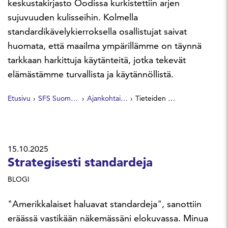
keskustakirjasto Oodissa kurkistettiin arjen
sujuvuuden kulisseihin. Kolmella
standardikävelykierroksella osallistujat saivat
huomata, että maailma ympärillämme on täynnä
tarkkaan harkittuja käytänteitä, jotka tekevät
elämästämme turvallista ja käytännöllistä.
Etusivu
SFS Suomen Standardit
Ajankohtaista
Tieteiden yönä standardit käveltiin tutuiksi Oodissa
15.10.2025
Strategisesti standardeja
BLOGI
"Amerikkalaiset haluavat standardeja", sanottiin
eräässä vastikään näkemässäni elokuvassa. Minua