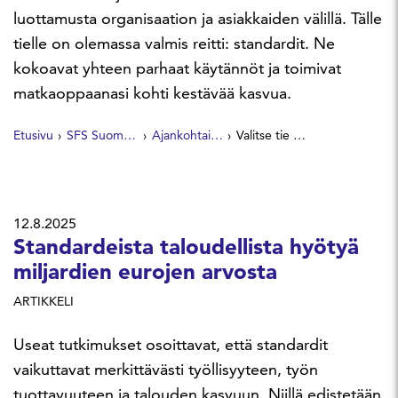
luottamusta organisaation ja asiakkaiden välillä. Tälle
tielle on olemassa valmis reitti: standardit. Ne
kokoavat yhteen parhaat käytännöt ja toimivat
matkaoppaanasi kohti kestävää kasvua.
Etusivu
SFS Suomen Standardit
Ajankohtaista
Valitse tie kestävään kasvuun
12.8.2025
Standardeista taloudellista hyötyä
miljardien eurojen arvosta
ARTIKKELI
Useat tutkimukset osoittavat, että standardit
vaikuttavat merkittävästi työllisyyteen, työn
tuottavuuteen ja talouden kasvuun. Niillä edistetään