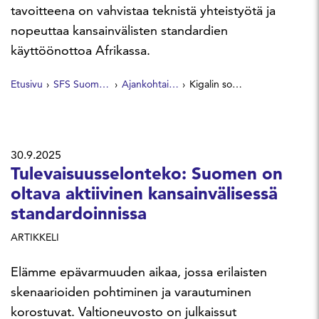
tavoitteena on vahvistaa teknistä yhteistyötä ja
nopeuttaa kansainvälisten standardien
käyttöönottoa Afrikassa.
Etusivu
SFS Suomen Standardit
Ajankohtaista
Kigalin sopimus vauhdittaa Afrikan kauppaa ja teollisuuden kehitystä
30.9.2025
Tulevaisuusselonteko: Suomen on
oltava aktiivinen kansainvälisessä
standardoinnissa
ARTIKKELI
Elämme epävarmuuden aikaa, jossa erilaisten
skenaarioiden pohtiminen ja varautuminen
korostuvat. Valtioneuvosto on julkaissut