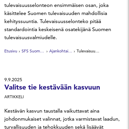
tulevaisuusselonteon ensimmäisen osan, joka
käsittelee Suomen tulevaisuuden mahdollisia
kehityssuuntia. Tulevaisuusselonteko pitää
standardointia keskeisenä osatekijänä Suomen
tulevaisuusvalmiudelle.
Etusivu
SFS Suomen Standardit
Ajankohtaista
Tulevaisuusselonteko: Suomen on oltava aktiivinen kansainvälisessä standardoinnissa
9.9.2025
Valitse tie kestävään kasvuun
ARTIKKELI
Kestävän kasvun taustalla vaikuttavat aina
johdonmukaiset valinnat, jotka varmistavat laadun,
turvallisuuden ja tehokkuuden sekä lisäävät