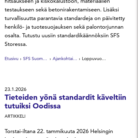
hitsaukseen ja kiskokalustoon, materiaalien
testaukseen sekä betonirakentamiseen. Lisäksi
turvallisuutta parantavia standardeja on päivitetty
henkilö- ja tuotesuojauksen sekä palontorjunnan
osalta. Tutustu uusiin standardikäännöksiin SFS
Storessa.
Etusivu
SFS Suomen Standardit
Ajankohtaista
Loppuvuoden 2025 standardikäännökset
23.1.2026
Tieteiden yönä standardit käveltiin
tutuiksi Oodissa
ARTIKKELI
Torstai-iltana 22. tammikuuta 2026 Helsingin