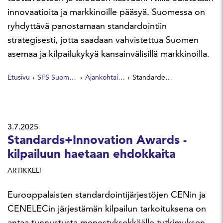
innovaatioita ja markkinoille pääsyä. Suomessa on
ryhdyttävä panostamaan standardointiin
strategisesti, jotta saadaan vahvistettua Suomen
asemaa ja kilpailukykyä kansainvälisillä markkinoilla.
Etusivu
SFS Suomen Standardit
Ajankohtaista
Standardeista taloudellista hyötyä miljardien eurojen arvosta
3.7.2025
Standards+Innovation Awards -
kilpailuun haetaan ehdokkaita
ARTIKKELI
Eurooppalaisten standardointijärjestöjen CENin ja
CENELECin järjestämän kilpailun tarkoituksena on
antaa tunnustusta menestyksekkäälle tutkimuksen,