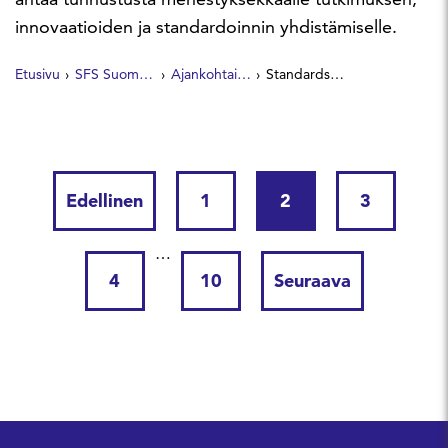
innovaatioiden ja standardoinnin yhdistämiselle.
Etusivu
SFS Suomen Standardit
Ajankohtaista
Standards+Innovation Awards -kilpailuun haetaan ehdokkaita
Edellinen
1
2
3
…
4
10
Seuraava