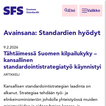
Siirry sisältöön
Etsi
Valikko
Etsi sivuilta
Avainsana:
Standardien hyödyt
Hae hakutermillä
9.2.2026
Tähtäimessä Suomen kilpailukyky –
kansallinen
standardointistrategiatyö käynnistyi
ARTIKKELI
Kansallisen standardointistrategian laadinta on
alkanut. Strategiaa tehdään työ- ja
elinkeinoministeriön johdolla yhteistyössä muiden
ministeriöiden ja sidosryhmien kanssa, ja