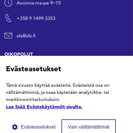
Avoinna ma-pe 9−15
+358 9 1499 3353
sfs@sfs.fi
OIKOPOLUT
Evästeasetukset
Hanki standardi
Tämä sivusto käyttää evästeitä. Evästeistä osa on
Kommentoi tekeillä olevia standardeja
välttämättömiä, ja osaa käytetään analytiikka- tai
markkinointitarkoituksiin.
Anna meille palautetta
Lue lisää Evästekäytännöt-sivulta.
Evästeasetukset
Vain välttämättömät