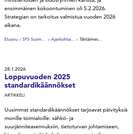
ensimmäinen kokoontuminen oli 5.2.2026.
Strategian on tarkoitus valmistua vuoden 2026
aikana.
Etusivu
SFS Suomen Standardit
Ajankohtaista
Tähtäimessä Suomen kilpailukyky – kansallinen standardointistrategiatyö käynnistyi
28.1.2026
Loppuvuoden 2025
standardikäännökset
ARTIKKELI
Uusimmat standardikäännökset tarjoavat päivityksiä
monille toimialoille: sähkö- ja
suurjänniteasennuksiin, tietoturvan johtamiseen,