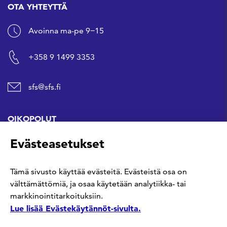
OTA YHTEYTTÄ
Avoinna ma-pe 9−15
+358 9 1499 3353
sfs@sfs.fi
OIKOPOLUT
Evästeasetukset
Hanki standardi
Tämä sivusto käyttää evästeitä. Evästeistä osa on
Kommentoi tekeillä olevia standardeja
välttämättömiä, ja osaa käytetään analytiikka- tai
markkinointitarkoituksiin.
Anna meille palautetta
Lue lisää Evästekäytännöt-sivulta.