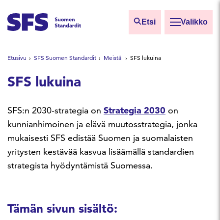
Siirry sisältöön
Etsi
Valikko
Etsi sivuilta
Etusivu
SFS Suomen Standardit
Meistä
SFS lukuina
Hae hakutermillä
SFS lukuina
SFS:n 2030-strategia on
Strategia 2030
on
kunnianhimoinen ja elävä muutosstrategia, jonka
mukaisesti SFS edistää Suomen ja suomalaisten
yritysten kestävää kasvua lisäämällä standardien
strategista hyödyntämistä Suomessa.
Tämän sivun sisältö: