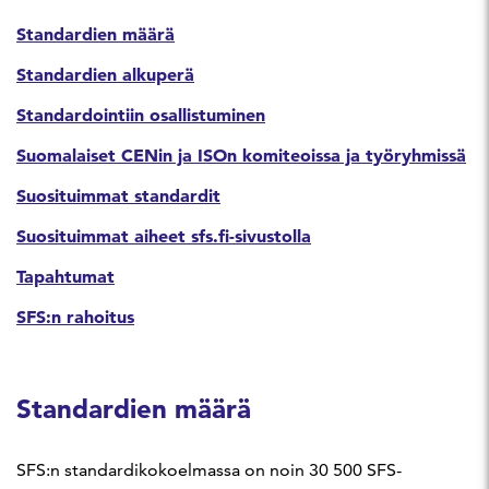
Standardien määrä
Standardien alkuperä
Standardointiin osallistuminen
Suomalaiset CENin ja ISOn komiteoissa ja työryhmissä
Suosituimmat standardit
Suosituimmat aiheet sfs.fi-sivustolla
Tapahtumat
SFS:n rahoitus
Standardien määrä
SFS:n standardikokoelmassa on noin 30 500 SFS-