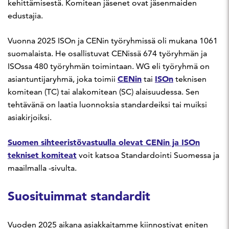
kehittämisestä. Komitean jäsenet ovat jäsenmaiden
edustajia.
Vuonna 2025 ISOn ja CENin työryhmissä oli mukana 1061
suomalaista. He osallistuvat CENissä 674 työryhmän ja
ISOssa 480 työryhmän toimintaan. WG eli työryhmä on
CENin
ISOn
asiantuntijaryhmä, joka toimii
tai
teknisen
komitean (TC) tai alakomitean (SC) alaisuudessa. Sen
tehtävänä on laatia luonnoksia standardeiksi tai muiksi
asiakirjoiksi.
Suomen sihteeristövastuulla olevat CENin ja ISOn
tekniset komiteat
voit katsoa Standardointi Suomessa ja
maailmalla -sivulta.
Suosituimmat standardit
Vuoden 2025 aikana asiakkaitamme kiinnostivat eniten