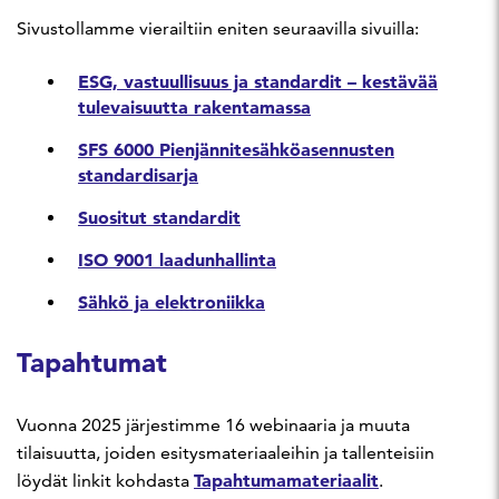
Sivustollamme vierailtiin eniten seuraavilla sivuilla:
ESG, vastuullisuus ja standardit – kestävää
tulevaisuutta rakentamassa
SFS 6000 Pienjännitesähköasennusten
standardisarja
Suositut standardit
ISO 9001 laadunhallinta
Sähkö ja elektroniikka
Tapahtumat
Vuonna 2025 järjestimme 16 webinaaria ja muuta
tilaisuutta, joiden esitysmateriaaleihin ja tallenteisiin
Tapahtumamateriaalit
löydät linkit kohdasta
.