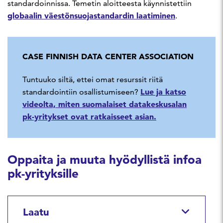
standardoinnissa. Temetin aloitteesta käynnistettiin
globaalin väestönsuojastandardin laatiminen
.
CASE FINNISH DATA CENTER ASSOCIATION
Tuntuuko siltä, ettei omat resurssit riitä
Lue ja katso
standardointiin osallistumiseen?
videolta, miten suomalaiset datakeskusalan
pk-yritykset ovat ratkaisseet asian.
Oppaita ja muuta hyödyllistä infoa
pk-yrityksille
Laatu