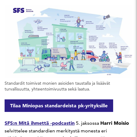
Standardit toimivat monien asioiden taustalla ja lisäävät
turvallisuutta, yhteentoimivuutta sekä laatua.
Tilaa Miniopas standardeista pk-yrityksille
SFS:n Mitä ihmettä -podcastin
Harri Moisio
5. jaksossa
selvittelee standardien merkitystä monesta eri