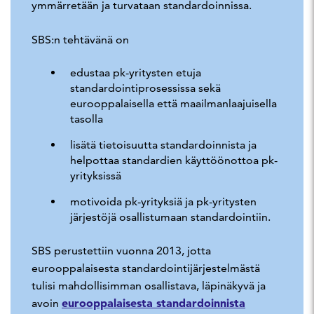
ymmärretään ja turvataan standardoinnissa.
SBS:n tehtävänä on
edustaa pk-yritysten etuja
standardointiprosessissa sekä
eurooppalaisella että maailmanlaajuisella
tasolla
lisätä tietoisuutta standardoinnista ja
helpottaa standardien käyttöönottoa pk-
yrityksissä
motivoida pk-yrityksiä ja pk-yritysten
järjestöjä osallistumaan standardointiin.
SBS perustettiin vuonna 2013, jotta
eurooppalaisesta standardointijärjestelmästä
tulisi mahdollisimman osallistava, läpinäkyvä ja
eurooppalaisesta standardoinnista
avoin