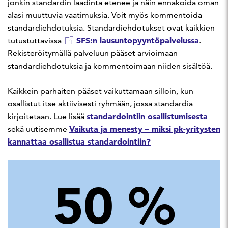
jonkin standardin laadinta etenee ja näin ennakoida oman
alasi muuttuvia vaatimuksia. Voit myös kommentoida
standardiehdotuksia. Standardiehdotukset ovat kaikkien
SFS:n lausuntopyyntöpalvelussa
tutustuttavissa
.
Rekisteröitymällä palveluun pääset arvioimaan
standardiehdotuksia ja kommentoimaan niiden sisältöä.
Kaikkein parhaiten pääset vaikuttamaan silloin, kun
osallistut itse aktiivisesti ryhmään, jossa standardia
standardointiin osallistumisesta
kirjoitetaan. Lue lisää
Vaikuta ja menesty – miksi pk-yritysten
sekä uutisemme
kannattaa osallistua standardointiin?
50
%