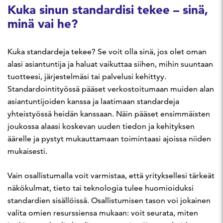
Kuka sinun standardisi tekee – sinä,
minä vai he?
Kuka standardeja tekee? Se voit olla sinä, jos olet oman
alasi asiantuntija ja haluat vaikuttaa siihen, mihin suuntaan
tuotteesi, järjestelmäsi tai palvelusi kehittyy.
Standardointityössä pääset verkostoitumaan muiden alan
asiantuntijoiden kanssa ja laatimaan standardeja
yhteistyössä heidän kanssaan. Näin pääset ensimmäisten
joukossa alaasi koskevan uuden tiedon ja kehityksen
äärelle ja pystyt mukauttamaan toimintaasi ajoissa niiden
mukaisesti.
Vain osallistumalla voit varmistaa, että yrityksellesi tärkeät
näkökulmat, tieto tai teknologia tulee huomioiduksi
standardien sisällöissä. Osallistumisen tason voi jokainen
valita omien resurssiensa mukaan: voit seurata, miten