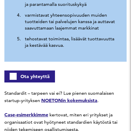
ja parantamalla suorituskykyä
varmistavat yhteensopivuuden muiden
tuotteiden tai palvelujen kanssa ja auttavat
saavuttamaan laajemmat markkinat
tehostavat toimintaa, lisäävät tuottavuutta
ja kestävää kasvua.
Ota yhteyttä
Standardit – tarpeen vai ei? Lue pienen suomalaisen
NOETONin kokemuksista
startup-yrityksen
.
Case-esimerkkimme
kertovat, miten eri yritykset ja
organisaatiot ovat hyötyneet standardien käytöstä tai
niiden tekemiseen osallistumisesta.