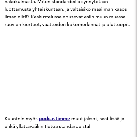
näkökulmasta. Miten standardeilla synnytetään
luottamusta yhteiskuntaan, ja valtaisiko maailman kaaos
ilman niitä? Keskustelussa nousevat esiin muun muassa
ruuvien kierteet, vaatteiden kokomerkinnät ja oluttuopit.
podcastimme
Kuuntele myös
muut jaksot, saat lisää ja
ehkä yllättävääkin tietoa standardeista!