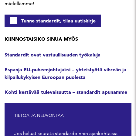
mielellämme!
Tunne standardit, tilaa uutiskirje
KIINNOSTAISIKO SINUA MYÖS
Standardit ovat vastuullisuuden työkaluja
Espanja EU-puheenjohtajaksi – yhteistyötä vihreän ja
kilpailukykyisen Euroopan puolesta
Kohti kestävää tulevaisuutta – standardit apunamme
TIETOA JA NEUVONTAA
Jos haluat seurata standardoinnin ajankohtaisia