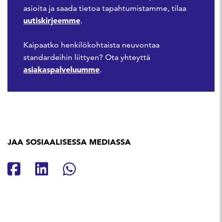
asioita ja saada tietoa tapahtumistamme, tilaa
uutiskirjeemme
.
Kaipaatko henkilökohtaista neuvontaa
standardeihin liittyen? Ota yhteyttä
asiakaspalveluumme
.
JAA SOSIAALISESSA MEDIASSA
Jaa Facebookissa
Jaa Linkedinissä
Jaa Whatsappissa