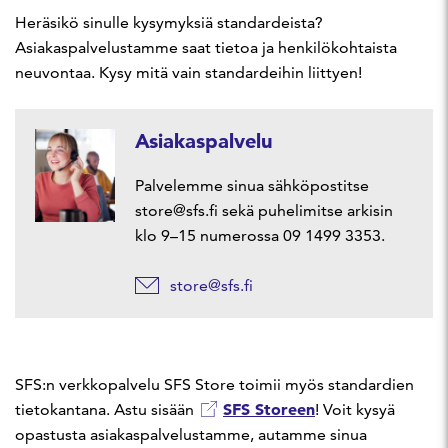
Heräsikö sinulle kysymyksiä standardeista?
Asiakaspalvelustamme saat tietoa ja henkilökohtaista
neuvontaa. Kysy mitä vain standardeihin liittyen!
Asiakaspalvelu
Palvelemme sinua sähköpostitse
store@sfs.fi sekä puhelimitse arkisin
klo 9–15 numerossa 09 1499 3353.
store@sfs.fi
SFS:n verkkopalvelu SFS Store toimii myös standardien
SFS Storeen
tietokantana. Astu sisään
! Voit kysyä
opastusta asiakaspalvelustamme, autamme sinua