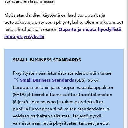
standardien laadinnassa.
Myös standardien käytöstä on laadittu oppaita ja
tietopaketteja erityisesti pk-yrityksille. Olemme koonneet
Oppaita ja muuta hyödyllistä
niitä aihealueittain osioon
infoa pk-yrityksille
.
SMALL BUSINESS STANDARDS
Pk-yritysten osallistumista standardointiin tukee
Small Business Standards
(SBS). Se on
Euroopan unionin ja Euroopan vapaakauppaliiton
(EFTA) yhteisrahoittama voittoa tavoittelematon
järjestö, joka neuvoo ja tukee pk-yrityksiä eri
puolilla Eurooppaa siinä, miten standardointiin
voidaan parhaiten vaikuttaa. Järjestö pyrkii
varmistamaan, että pk-yritysten tarpeet ja edut