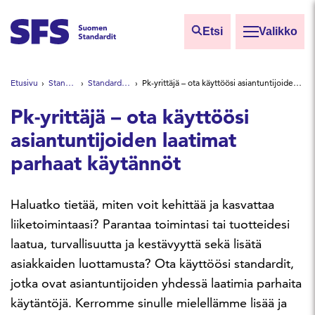
Siirry sisältöön
Etsi
Valikko
Etsi sivuilta
Etusivu
Standardeista
Standardien hyödyt
Pk-yrittäjä – ota käyttöösi asiantuntijoiden laatimat parhaat käytännöt
Hae hakutermillä
Pk-yrittäjä – ota käyttöösi
asiantuntijoiden laatimat
parhaat käytännöt
Haluatko tietää, miten voit kehittää ja kasvattaa
liiketoimintaasi? Parantaa toimintasi tai tuotteidesi
laatua, turvallisuutta ja kestävyyttä sekä lisätä
asiakkaiden luottamusta? Ota käyttöösi standardit,
jotka ovat asiantuntijoiden yhdessä laatimia parhaita
käytäntöjä. Kerromme sinulle mielellämme lisää ja