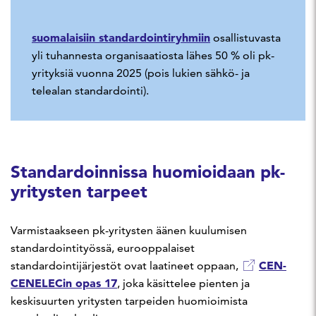
suomalaisiin standardointiryhmiin
osallistuvasta
yli tuhannesta organisaatiosta lähes 50 % oli pk-
yrityksiä vuonna 2025 (pois lukien sähkö- ja
telealan standardointi).
Standardoinnissa huomioidaan pk-
yritysten tarpeet
Varmistaakseen pk-yritysten äänen kuulumisen
standardointityössä, eurooppalaiset
CEN-
standardointijärjestöt ovat laatineet oppaan,
CENELECin opas 17
, joka käsittelee pienten ja
keskisuurten yritysten tarpeiden huomioimista