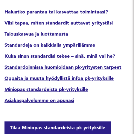
Haluatko parantaa tai kasvattaa toimintaasi?
Viisi tapaa, miten standardit auttavat yritystäsi
Talouskasvua ja luottamusta
Standardeja on kaikkialla ympärillämme
Kuka sinun standardisi tekee – sinä, minä vai he?
Standardoinnissa huomioidaan pk-yritysten tarpeet
Oppaita ja muuta hyödyllistä infoa pk-yrityksille
Miniopas standardeista pk-yrityksille
Asiakaspalvelumme on apunasi
Tilaa Miniopas standardeista pk-yrityksille