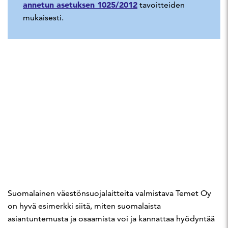
annetun asetuksen 1025/2012
tavoitteiden
mukaisesti.
Suomalainen väestönsuojalaitteita valmistava Temet Oy
on hyvä esimerkki siitä, miten suomalaista
asiantuntemusta ja osaamista voi ja kannattaa hyödyntää