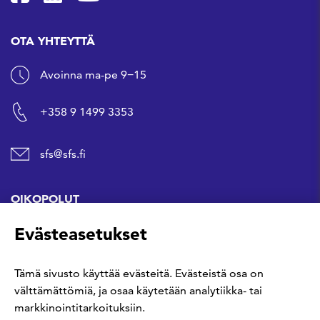
OTA YHTEYTTÄ
Avoinna ma-pe 9−15
+358 9 1499 3353
sfs@sfs.fi
OIKOPOLUT
Evästeasetukset
Hanki standardi
Tämä sivusto käyttää evästeitä. Evästeistä osa on
Kommentoi tekeillä olevia standardeja
välttämättömiä, ja osaa käytetään analytiikka- tai
markkinointitarkoituksiin.
Anna meille palautetta