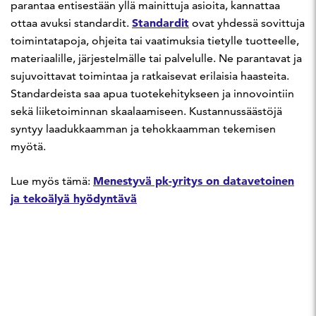
parantaa entisestään yllä mainittuja asioita, kannattaa
Standardit
ottaa avuksi standardit.
ovat yhdessä sovittuja
toimintatapoja, ohjeita tai vaatimuksia tietylle tuotteelle,
materiaalille, järjestelmälle tai palvelulle. Ne parantavat ja
sujuvoittavat toimintaa ja ratkaisevat erilaisia haasteita.
Standardeista saa apua tuotekehitykseen ja innovointiin
sekä liiketoiminnan skaalaamiseen. Kustannussäästöjä
syntyy laadukkaamman ja tehokkaamman tekemisen
myötä.
Menestyvä pk-yritys on datavetoinen
Lue myös tämä:
ja tekoälyä hyödyntävä